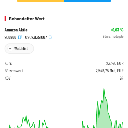
Behandelter Wert
Amazon Aktie
+0,63
%
906866
US0231351067
Börse:
Tradegate
Watchlist
Kurs
237,40
EUR
Börsenwert
2.548,75 Mrd. EUR
KGV
24