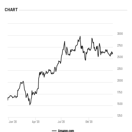
3000
2750
2500
2250
2000
1750
1500
1250
Jan '20
Apr '20
Jul '20
Okt '20
Amazon.com