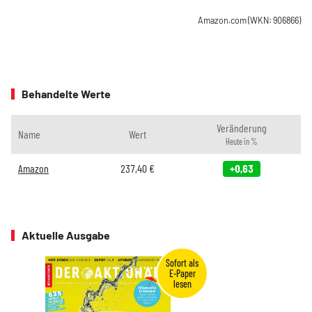
Amazon.com
(WKN: 906866)
Behandelte Werte
Veränderung
Name
Wert
Heute in %
Amazon
237,40
€
+0,63
Aktuelle Ausgabe