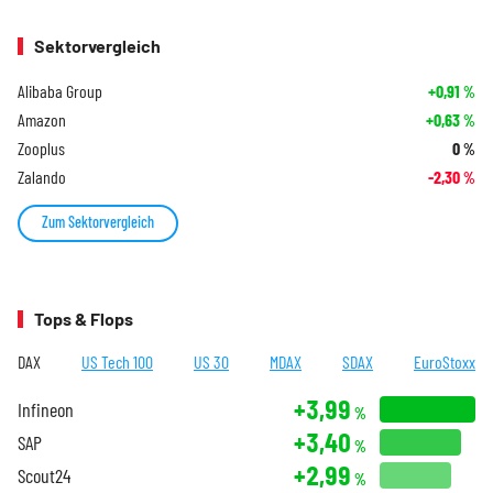
Sektorvergleich
Alibaba Group
+0,91
%
Amazon
+0,63
%
Zooplus
0
%
Zalando
-2,30
%
Zum Sektorvergleich
Tops & Flops
DAX
US Tech 100
US 30
MDAX
SDAX
EuroStoxx
+3,99
Infineon
%
+3,40
SAP
%
+2,99
Scout24
%