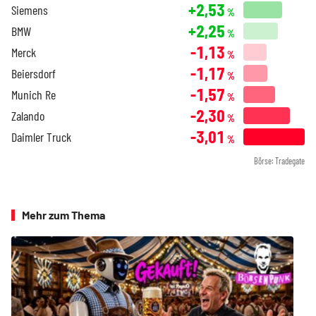
+2,53
Siemens
%
+2,25
BMW
%
-1,13
Merck
%
-1,17
Beiersdorf
%
-1,57
Munich Re
%
-2,30
Zalando
%
-3,01
Daimler Truck
%
Börse: Tradegate
Mehr zum Thema