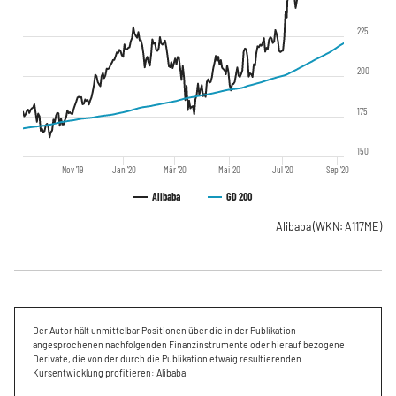
225
200
175
150
Nov '19
Jan '20
Mär '20
Mai '20
Jul '20
Sep '20
Alibaba
GD 200
Alibaba
(WKN: A117ME)
Der Autor hält unmittelbar Positionen über die in der Publikation
angesprochenen nachfolgenden Finanzinstrumente oder hierauf bezogene
Derivate, die von der durch die Publikation etwaig resultierenden
Kursentwicklung profitieren: Alibaba.