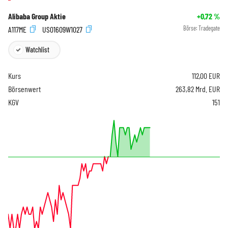
Alibaba Group Aktie
+0,72
%
A117ME
US01609W1027
Börse:
Tradegate
Watchlist
Kurs
112,00
EUR
Börsenwert
263,82 Mrd. EUR
KGV
151