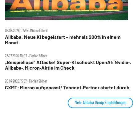
05.08.2026, 07:45 ‧ Michael Diertl
Alibaba: Neue KI begeistert – mehr als 200% in einem
Monat
22.07.2026, 10:07 ‧ Florian Söllner
„Beispiellose“ Attacke! Super‑KI schockt OpenAI: Nvidia‑,
Alibaba‑, Micron‑Aktie im Check
20.07.2026, 15:57 ‧ Florian Söllner
CXMT: Micron aufgepasst! Tencent‑Partner startet durch
Mehr Alibaba Group Empfehlungen