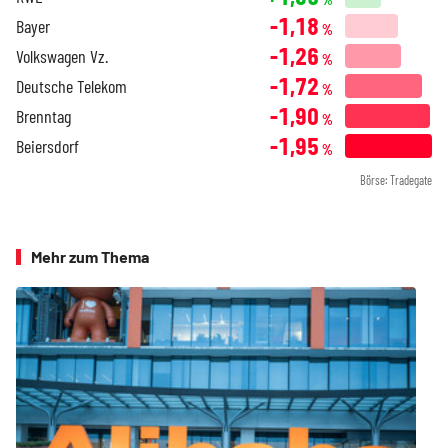
-1,18
Bayer
%
-1,26
Volkswagen Vz.
%
-1,72
Deutsche Telekom
%
-1,90
Brenntag
%
-1,95
Beiersdorf
%
Börse: Tradegate
Mehr zum Thema