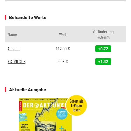
Behandelte Werte
Veränderung
Name
Wert
Heute in %
Alibaba
112,00
€
+0,72
XIAOMI CL.B
3,08
€
+1,32
Aktuelle Ausgabe