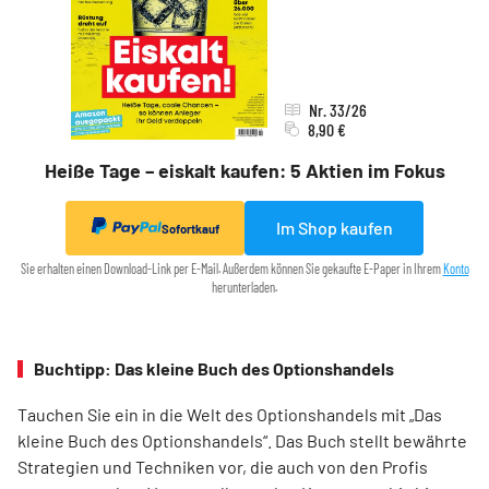
Nr. 33/26
8,90 €
Heiße Tage – eiskalt kaufen: 5 Aktien im Fokus
Im Shop kaufen
Sofortkauf
Sie erhalten einen Download-Link per E-Mail. Außerdem können Sie gekaufte E-Paper in Ihrem
Konto
herunterladen.
Buchtipp: Das kleine Buch des Optionshandels
Tauchen Sie ein in die Welt des Optionshandels mit „Das
kleine Buch des Optionshandels“. Das Buch stellt bewährte
Strategien und Techniken vor, die auch von den Profis