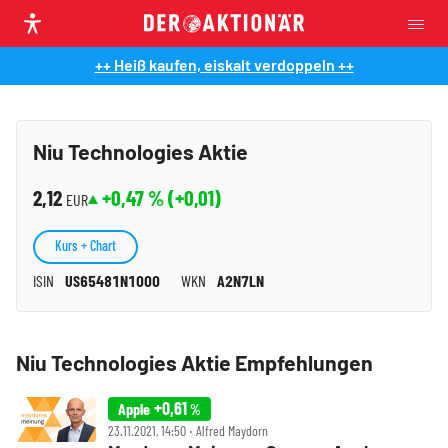
++ Heiß kaufen, eiskalt verdoppeln ++
Niu Technologies Aktie
2,12
+0,47
% (
+0,01
)
EUR
Kurs + Chart
ISIN
US65481N1000
WKN
A2N7LN
Niu Technologies Aktie Empfehlungen
+0,61
Apple
%
23.11.2021, 14:50 ‧ Alfred Maydorn