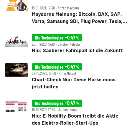
19.01.2021, 12:30 ‧ Alfred Maydorn
Maydorns Meinung: Bitcoin, DAX, SAP,
Varta, Samsung SDI, Plug Power, Tesla,
BYD, Nio, Niu, Netflix und Millennial
Lithium
+0,47
Niu Technologies
%
26.11.2020, 15:19 ‧ Carsten Kaletta
Niu: Sauberer Fahrspaß ist die Zukunft
+0,47
Niu Technologies
%
22.10.2020, 16:40 ‧ Timo Nützel
Chart‑Check Niu: Diese Marke muss
jetzt halten
+0,47
Niu Technologies
%
19.10.2020, 17:50 ‧ Jochen Kauper
Niu: E‑Mobility‑Boom treibt die Aktie
des Elektro‑Roller‑Start‑Ups