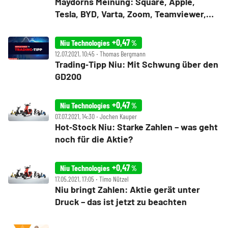
Maydorns Meinung: Square, Apple,
Tesla, BYD, Varta, Zoom, Teamviewer,
Niu, Standard Lithium, SolarEdge
+0,47
Niu Technologies
%
12.07.2021, 10:45 ‧ Thomas Bergmann
Trading‑Tipp Niu: Mit Schwung über den
GD200
+0,47
Niu Technologies
%
07.07.2021, 14:30 ‧ Jochen Kauper
Hot‑Stock Niu: Starke Zahlen – was geht
noch für die Aktie?
+0,47
Niu Technologies
%
17.05.2021, 17:05 ‧ Timo Nützel
Niu bringt Zahlen: Aktie gerät unter
Druck – das ist jetzt zu beachten