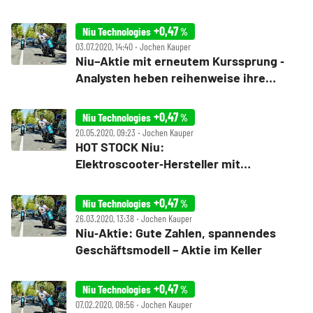
+0,47
Niu Technologies
%
03.07.2020, 14:40 ‧ Jochen Kauper
Niu–Aktie mit erneutem Kurssprung ‑
Analysten heben reihenweise ihre
Kursziele an
+0,47
Niu Technologies
%
20.05.2020, 09:23 ‧ Jochen Kauper
HOT STOCK Niu:
Elektroscooter‑Hersteller mit
Kurssprung – Wette auf die Mobilität der
Zukunft
+0,47
Niu Technologies
%
26.03.2020, 13:38 ‧ Jochen Kauper
Niu‑Aktie: Gute Zahlen, spannendes
Geschäftsmodell – Aktie im Keller
+0,47
Niu Technologies
%
07.02.2020, 08:56 ‧ Jochen Kauper