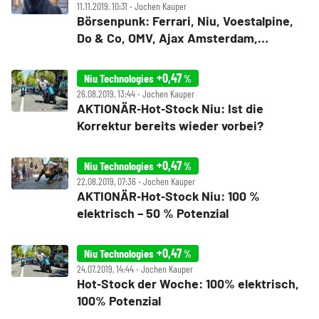
11.11.2019, 10:31 ‧ Jochen Kauper
Börsenpunk: Ferrari, Niu, Voestalpine,
Do & Co, OMV, Ajax Amsterdam,
Pinduoduo – egal ob Italien, China,
Österreich oder Holland, Hauptsache
+0,47
Niu Technologies
%
gute Aktien ,)
26.08.2019, 13:44 ‧ Jochen Kauper
AKTIONÄR‑Hot‑Stock Niu: Ist die
Korrektur bereits wieder vorbei?
+0,47
Niu Technologies
%
22.08.2019, 07:36 ‧ Jochen Kauper
AKTIONÄR‑Hot‑Stock Niu: 100 %
elektrisch – 50 % Potenzial
+0,47
Niu Technologies
%
24.07.2019, 14:44 ‧ Jochen Kauper
Hot‑Stock der Woche: 100% elektrisch,
100% Potenzial