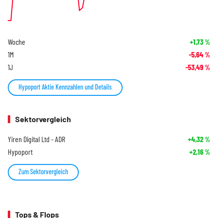
Woche
+1,73
%
1M
-5,64
%
1J
-53,49
%
Hypoport Aktie Kennzahlen und Details
Sektorvergleich
Yiren Digital Ltd - ADR
+4,32
%
Hypoport
+2,16
%
Zum Sektorvergleich
Tops & Flops