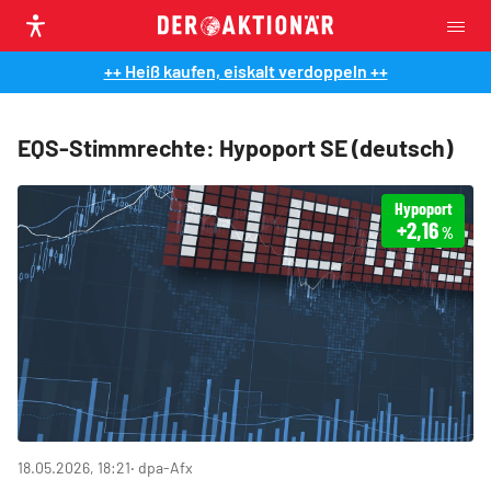
++ Heiß kaufen, eiskalt verdoppeln ++
EQS-Stimmrechte: Hypoport SE (deutsch)
Hypoport
+2,16
%
18.05.2026, 18:21
‧ dpa-Afx