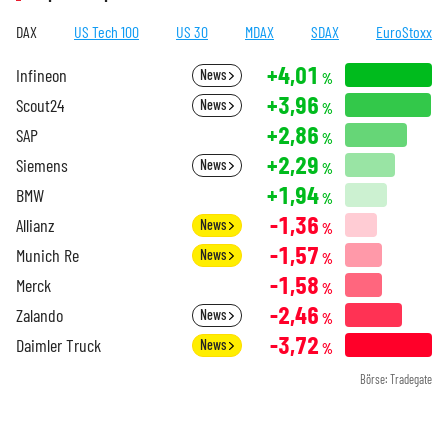
DAX
US Tech 100
US 30
MDAX
SDAX
EuroStoxx
+4,01
Infineon
News
%
+3,96
Scout24
News
%
+2,86
SAP
%
+2,29
Siemens
News
%
+1,94
BMW
%
-1,36
Allianz
News
%
-1,57
Munich Re
News
%
-1,58
Merck
%
-2,46
Zalando
News
%
-3,72
Daimler Truck
News
%
Börse: Tradegate