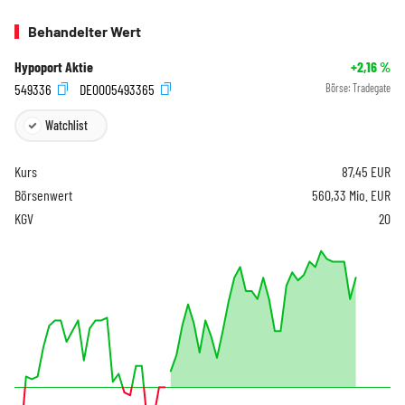
Behandelter Wert
Hypoport Aktie
+2,16
%
549336
DE0005493365
Börse:
Tradegate
Watchlist
Kurs
87,45
EUR
Börsenwert
560,33 Mio. EUR
KGV
20