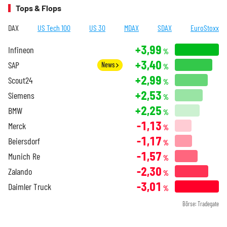
Tops & Flops
DAX
US Tech 100
US 30
MDAX
SDAX
EuroStoxx
+3,99
Infineon
%
+3,40
SAP
News
%
+2,99
Scout24
%
+2,53
Siemens
%
+2,25
BMW
%
-1,13
Merck
%
-1,17
Beiersdorf
%
-1,57
Munich Re
%
-2,30
Zalando
%
-3,01
Daimler Truck
%
Börse: Tradegate