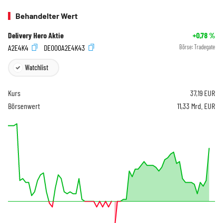
Behandelter Wert
Delivery Hero Aktie
+0,78
%
A2E4K4
DE000A2E4K43
Börse:
Tradegate
Watchlist
Kurs
37,19
EUR
Börsenwert
11,33 Mrd. EUR