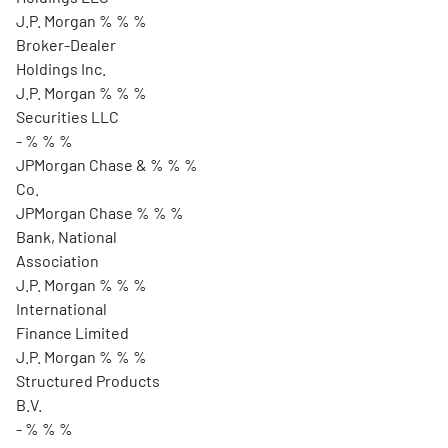
J.P. Morgan % % %
Broker-Dealer
Holdings Inc.
J.P. Morgan % % %
Securities LLC
- % % %
JPMorgan Chase & % % %
Co.
JPMorgan Chase % % %
Bank, National
Association
J.P. Morgan % % %
International
Finance Limited
J.P. Morgan % % %
Structured Products
B.V.
- % % %