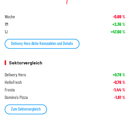
Woche
-0,69
%
1M
+2,36
%
1J
+47,60
%
Delivery Hero Aktie Kennzahlen und Details
Sektorvergleich
Delivery Hero
+0,78
%
HelloFresh
-0,76
%
Frosta
-1,44
%
Domino’s Pizza
-1,61
%
Zum Sektorvergleich