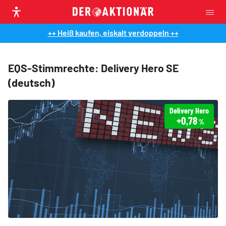
++ Heiß kaufen, eiskalt verdoppeln ++
EQS-Stimmrechte: Delivery Hero SE
(deutsch)
Delivery Hero
+0,78
%