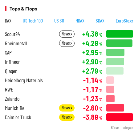
Tops & Flops
DAX
US Tech 100
US 30
MDAX
SDAX
EuroStoxx
+4,38
Scout24
News
%
+4,29
Rheinmetall
News
%
+2,95
SAP
%
+2,90
Infineon
%
+2,79
Qiagen
%
-1,14
Heidelberg Materials
%
-1,17
RWE
%
-1,23
Zalando
%
-2,60
Munich Re
News
%
-3,89
Daimler Truck
News
%
Börse: Tradegate