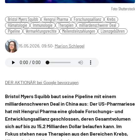
Foto: Shutterstock
Bristol Myers Squibb
Hengrui Pharma
Forschungsallianz
Krebs
Hämatologie
Immunologie
Therapien
milliardenschwerer Deal
Pipeline
Vermarktungsrechte
Meilensteinzahlungen
Lizenzgebühren
15.05.2026, 09:50
‧
Marion Schlegel
DER AKTIONÄR bei Google bevorzugen
Bristol Myers Squibb baut seine Pipeline mit einem
milliardenschweren Deal in China aus: Der US-Pharmariese
hat mit Hengrui Pharma eine globale Forschungs- und
Entwicklungsallianz geschlossen, deren Gesamtvolumen
sich auf bis zu 15,2 Milliarden Dollar belaufen kann. Im
Fokus stehen neue Therapien aus den Bereichen Krebs,