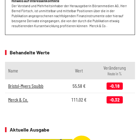
Hinweis auf Interessenkonflikte
Der Vorstand und Mehrheitsinhaber der Herausgeberin Börsenmedien AG, Herr
Bernd Förtsch, ist unmittelbar und mittelbar Positionen über die in der
Publikation angesprochenen nachfolgenden Finanzinstrumente oder hierauf
bezogene Derivate eingegangen, die von der durch die Publikation etwaig
resultierenden Kursentwicklung profitieren können: Merck & Co..
Behandelte Werte
Veränderung
Name
Wert
Heute in %
Bristol-Myers Squibb
55,58
€
-0,18
Merck & Co.
111,02
€
-0,32
Aktuelle Ausgabe