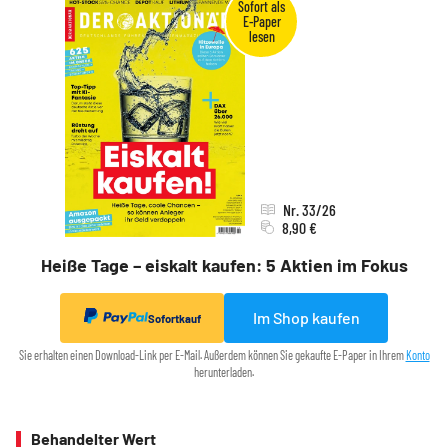
Nr. 33/26
8,90 €
Heiße Tage – eiskalt kaufen: 5 Aktien im Fokus
Im Shop kaufen
Sofortkauf
Sie erhalten einen Download-Link per E-Mail. Außerdem können Sie gekaufte E-Paper in Ihrem
Konto
herunterladen.
Behandelter Wert