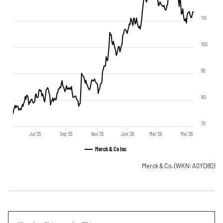
110
100
90
80
70
Jul '25
Sep '25
Nov '25
Jan '26
Mär '26
Mai '26
Merck & Co Inc
Merck & Co.
(WKN: A0YD8Q)