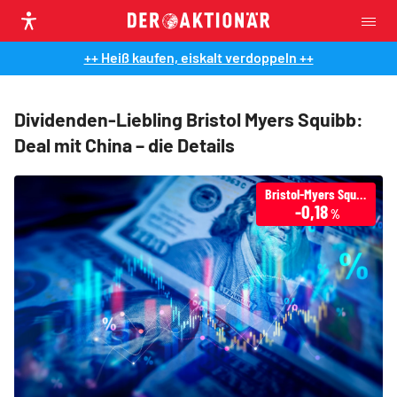
++ Heiß kaufen, eiskalt verdoppeln ++
Dividenden-Liebling Bristol Myers Squibb:
Deal mit China – die Details
Bristol-Myers Squibb
-0,18
%