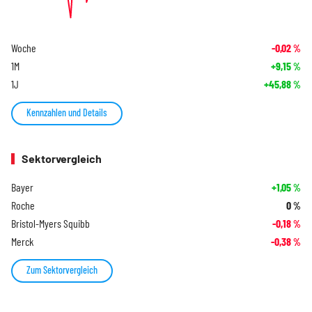
Woche
-0,02
%
1M
+9,15
%
1J
+45,88
%
Kennzahlen und Details
Sektorvergleich
Bayer
+1,05
%
Roche
0
%
Bristol-Myers Squibb
-0,18
%
Merck
-0,38
%
Zum Sektorvergleich