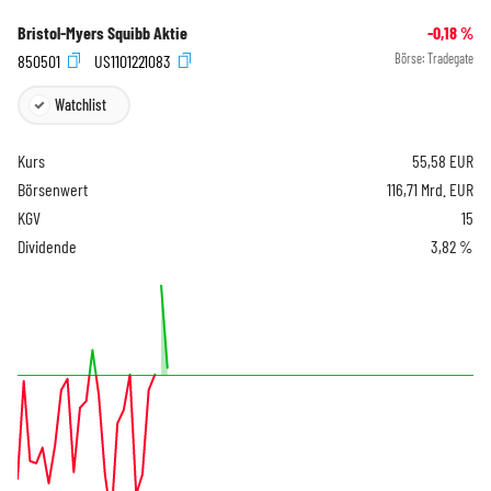
Bristol-Myers Squibb Aktie
-0,18
%
850501
US1101221083
Börse:
Tradegate
Watchlist
Kurs
55,58
EUR
Börsenwert
116,71 Mrd. EUR
KGV
15
Dividende
3,82 %