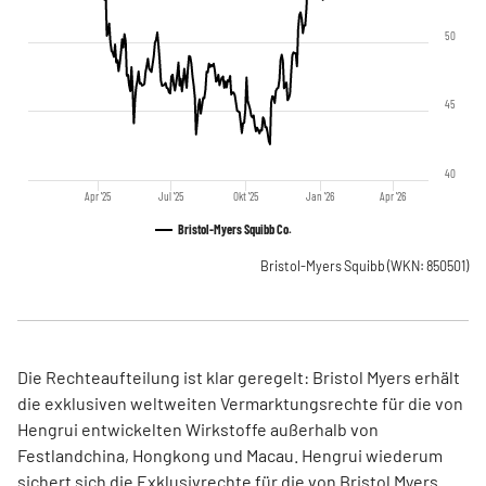
50
45
40
Apr '25
Jul '25
Okt '25
Jan '26
Apr '26
Bristol-Myers Squibb Co.
Bristol-Myers Squibb
(WKN: 850501)
Die Rechteaufteilung ist klar geregelt: Bristol Myers erhält
die exklusiven weltweiten Vermarktungsrechte für die von
Hengrui entwickelten Wirkstoffe außerhalb von
Festlandchina, Hongkong und Macau. Hengrui wiederum
sichert sich die Exklusivrechte für die von Bristol Myers