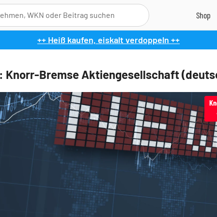
++ Heiß kaufen, eiskalt verdoppeln ++
 Knorr-Bremse Aktiengesellschaft (deuts
Kn