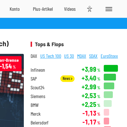
ch)
Tops & Flops
DAX
US Tech 100
US 30
MDAX
SDAX
EuroStoxx
orr-Bremse
-1,54
%
+3,99
Infineon
%
+3,40
SAP
News
%
+2,99
Scout24
%
+2,53
Siemens
%
+2,25
BMW
%
-1,13
Merck
%
-1,17
Beiersdorf
%