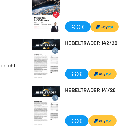
49,99 €
HEBELTRADER 142/26
ufsicht
9,90 €
HEBELTRADER 141/26
9,90 €