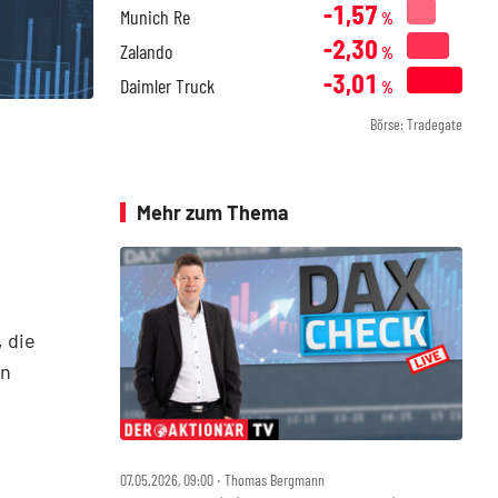
-1,57
Munich Re
%
-2,30
Zalando
%
-3,01
Daimler Truck
%
Börse: Tradegate
Mehr zum Thema
 die
en
07.05.2026, 09:00 ‧ Thomas Bergmann