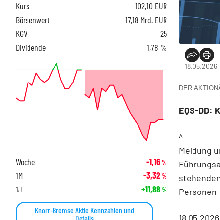
Kurs
102,10
EUR
Börsenwert
17,18 Mrd. EUR
KGV
25
Dividende
1,78 %
18.05.2026,
DER AKTIONÄR
EQS-DD: Kn
^
Meldung u
Woche
-1,16
%
Führungsa
1M
-3,32
%
stehende
1J
+11,88
%
Personen
Knorr-Bremse Aktie Kennzahlen und
18.05.2026
Details