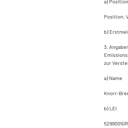
a) Positio
Position: 
b) Erstme
3. Angabe
Emissionsz
zur Verste
a) Name
Knorr-Bre
b) LEI
5299001G