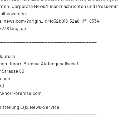
chten, Corporate News/Finanznachrichten und Pressemit
halt anzeigen:
s-news.com/?origin_id=fd32b019-52a8-11f1-8534-
923&lang=de
--------------------------------------------------------------
Deutsch
en: Knorr-Bremse Aktiengesellschaft
 Strasse 80
nchen
nd
ir.knorr-bremse.com
Mitteilung EQS News-Service
--------------------------------------------------------------