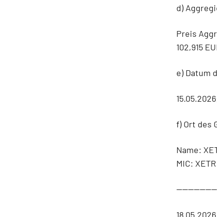
d) Aggregi
Preis Agg
102,915 E
e) Datum 
15.05.202
f) Ort des
Name: XE
MIC: XETR
-------------
18.05.202