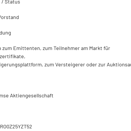
n / Status
Vorstand
ldung
n zum Emittenten, zum Teilnehmer am Markt für
ertifikate,
igerungsplattform, zum Versteigerer oder zur Auktionsa
mse Aktiengesellschaft
RRO0Z25YZT52