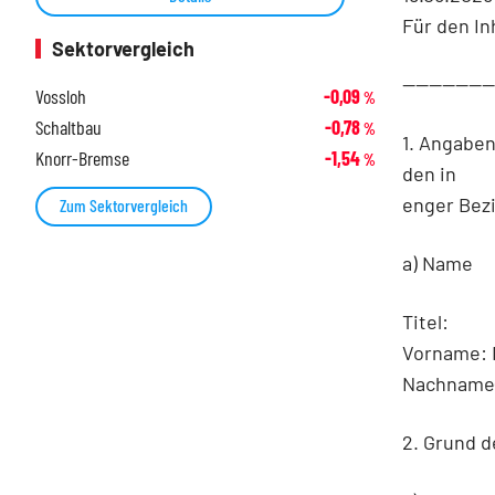
Für den In
Sektorvergleich
-------------
Vossloh
-0,09
%
Schaltbau
-0,78
%
1. Angabe
Knorr-Bremse
-1,54
%
den in
enger Bez
Zum Sektorvergleich
a) Name
Titel:
Vorname: 
Nachname(n
2. Grund 