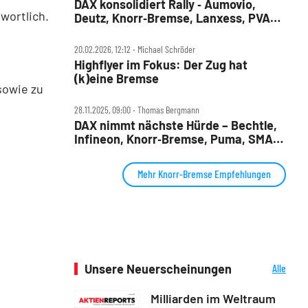
DAX konsolidiert Rally ‑ Aumovio,
wortlich.
Deutz, Knorr‑Bremse, Lanxess, PVA
TePla, SUSS, Vonovia, Wacker Neuson
im Check
20.02.2026, 12:12 ‧ Michael Schröder
Highflyer im Fokus: Der Zug hat
(k)eine Bremse
sowie zu
28.11.2025, 09:00 ‧ Thomas Bergmann
DAX nimmt nächste Hürde – Bechtle,
Infineon, Knorr‑Bremse, Puma, SMA
Solar und TUI im Check
Mehr Knorr-Bremse Empfehlungen
Unsere Neuerscheinungen
Alle
Neuerscheinungen
Milliarden im Weltraum