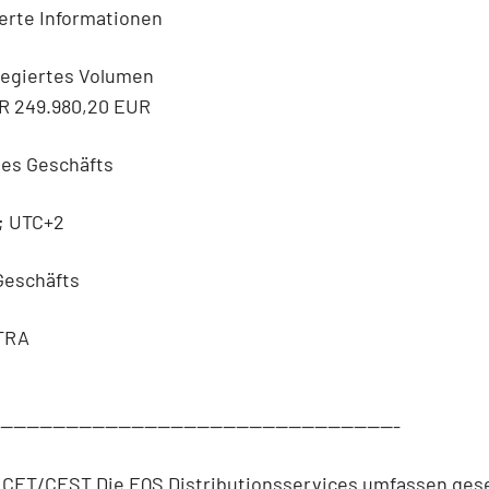
erte Informationen
regiertes Volumen
UR 249.980,20 EUR
des Geschäfts
6; UTC+2
 Geschäfts
TRA
--------------------------------------------------------------
6 CET/CEST Die EQS Distributionsservices umfassen gese