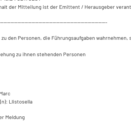
halt der Mitteilung ist der Emittent / Herausgeber verant
--------------------------------------------------------------
n zu den Personen, die Führungsaufgaben wahrnehmen, 
iehung zu ihnen stehenden Personen
Marc
): Llistosella
der Meldung