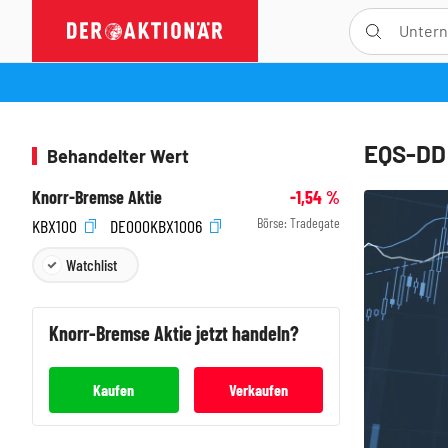
EQS-DD:
Behandelter Wert
Knorr-Bremse Aktie
-1,54
%
Börse:
Tradegate
KBX100
DE000KBX1006
Watchlist
Knorr-Bremse
Aktie jetzt handeln?
Kaufen
Verkaufen