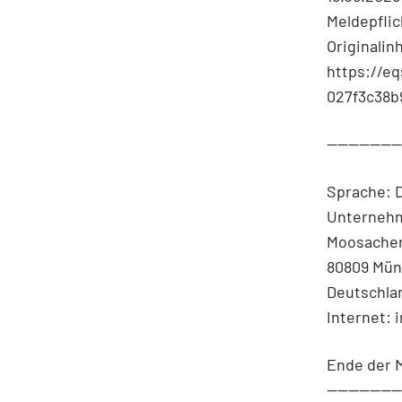
Meldepfli
Originalin
https://eq
027f3c38b
-------------
Sprache: 
Unternehm
Moosacher
80809 Mü
Deutschla
Internet: 
Ende der 
-------------