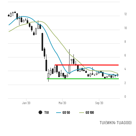
12
10
8
6
4
2
0
Jan '20
Mai '20
Sep '20
TUI
GD 50
GD 100
TUI
(WKN: TUAG00)