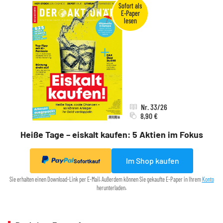
Nr. 33/26
8,90 €
Heiße Tage – eiskalt kaufen: 5 Aktien im Fokus
Im Shop kaufen
Sofortkauf
Sie erhalten einen Download-Link per E-Mail. Außerdem können Sie gekaufte E-Paper in Ihrem
Konto
herunterladen.