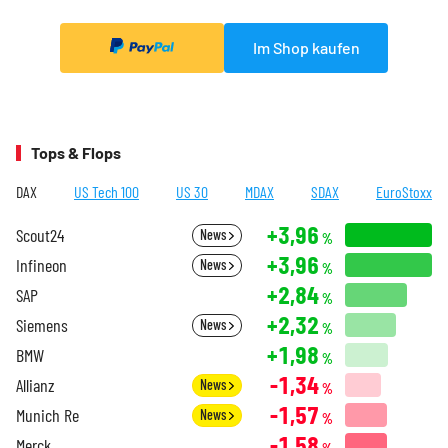
Im Shop kaufen
Tops & Flops
DAX
US Tech 100
US 30
MDAX
SDAX
EuroStoxx
+3,96
Scout24
News
%
+3,96
Infineon
News
%
+2,84
SAP
%
+2,32
Siemens
News
%
+1,98
BMW
%
-1,34
Allianz
News
%
-1,57
Munich Re
News
%
-1,58
Merck