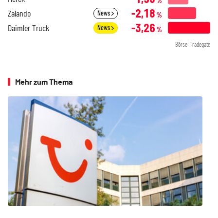
%
-2,18
Zalando
News
%
-3,26
Daimler Truck
News
%
Börse: Tradegate
Mehr zum Thema