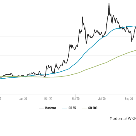
19
Jan '20
Mär '20
Mai '20
Jul '20
Sep '20
Moderna
GD 55
GD 200
Moderna
(WKN