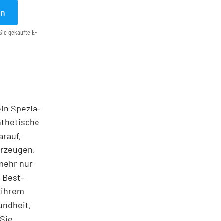
en
Sie gekaufte E-
ein Spezia­
ynthetische
arauf,
erzeugen,
mehr nur
 Best­
 ihrem
undheit,
 Sie