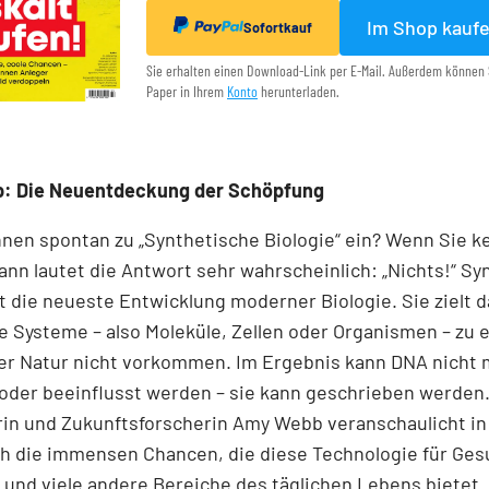
Im Shop kauf
Sofortkauf
Sie erhalten einen Download-Link per E-Mail. Außerdem können 
Paper in Ihrem
Konto
herunterladen.
p: Die Neuentdeckung der Schöpfung
Ihnen spontan zu „Synthetische Biologie“ ein? Wenn Sie k
 dann lautet die Antwort sehr wahrscheinlich: „Nichts!“ S
st die neueste Entwicklung moderner Biologie. Sie zielt d
e Systeme – also Moleküle, Zellen oder Organismen – zu 
der Natur nicht vorkommen. Im Ergebnis kann DNA nicht 
oder beeinflusst werden – sie kann geschrieben werden.
rin und Zukunftsforscherin Amy Webb veranschaulicht in
h die immensen Chancen, die diese Technologie für Ges
und viele andere Bereiche des täglichen Lebens bietet.