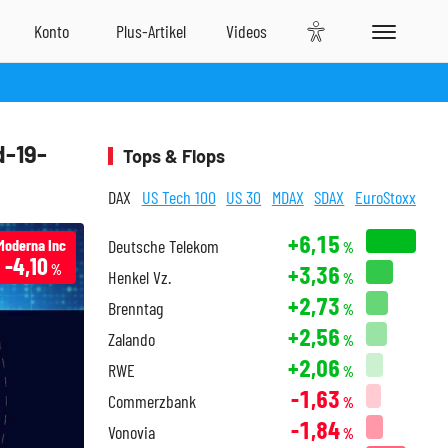
d-19-
Tops & Flops
DAX
US Tech 100
US 30
MDAX
SDAX
EuroStoxx
+6,15
Moderna Inc
Deutsche Telekom
%
-4,10
+3,36
%
Henkel Vz.
%
+2,73
Brenntag
%
+2,56
Zalando
%
+2,06
RWE
%
-1,63
Commerzbank
%
-1,84
Vonovia
%