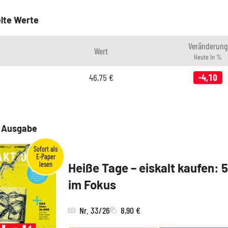
lte Werte
Veränderung
Wert
Heute in %
46,75
€
-4,10
e Ausgabe
Heiße Tage – eiskalt kaufen: 
im Fokus
Nr. 33/26
8,90 €