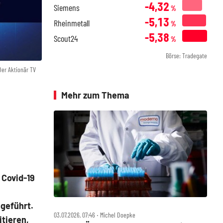
-4,32
Siemens
%
-5,13
Rheinmetall
%
-5,38
Scout24
%
Börse: Tradegate
Der Aktionär TV
Mehr zum Thema
 Covid-19
geführt.
03.07.2026, 07:46 ‧ Michel Doepke
tieren,