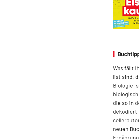
Buchtip
Was fällt 
list sind,
Biologie i
biologisch
die so in 
dekodiert 
sellerauto
neuen Buc
Ernährung 