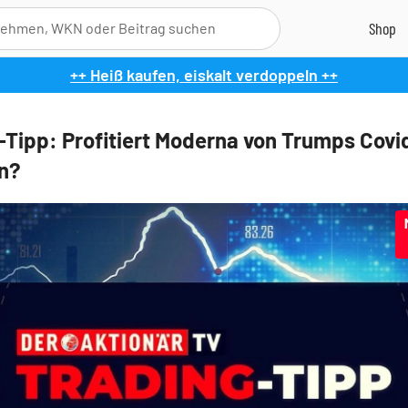
++ Heiß kaufen, eiskalt verdoppeln ++
-Tipp: Profitiert Moderna von Trumps Covi
on?