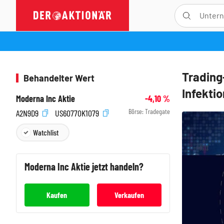
Trading
Behandelter Wert
Infekti
Moderna Inc Aktie
-4,10
%
Börse:
Tradegate
A2N9D9
US60770K1079
Watchlist
Moderna Inc
Aktie jetzt handeln?
Kaufen
Verkaufen