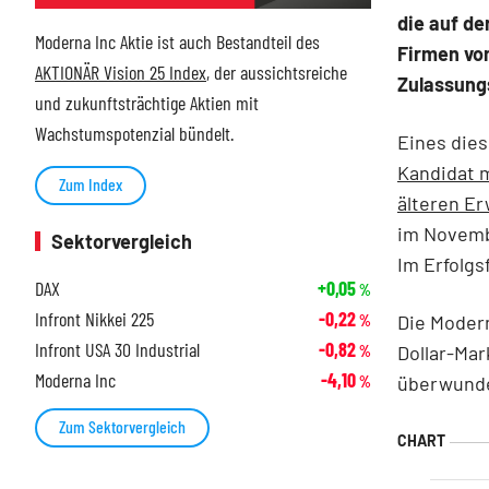
die auf d
Moderna Inc Aktie ist auch Bestandteil des
Firmen vo
AKTIONÄR Vision 25 Index
, der aussichtsreiche
Zulassung
und zukunftsträchtige Aktien mit
Wachstumspotenzial bündelt.
Eines die
Kandidat m
Zum Index
älteren E
im Novemb
Sektorvergleich
Im Erfolgs
DAX
+0,05
%
Infront Nikkei 225
-0,22
Die Modern
%
Infront USA 30 Industrial
-0,82
Dollar-Mar
%
Moderna Inc
-4,10
überwunden
%
Zum Sektorvergleich