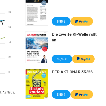
80
9,90 €
60
Die zweite KI-Welle rollt
an
40
20
99,99 €
DER AKTIONÄR 33/26
0
: A2N9D9)
8,90 €