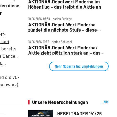
AKTIONÄR‑Depotwert Moderna im
den diese
Höhenflug – das treibt die Aktie an
r
19.06.2026, 07:38 ‧ Marion Schlegel
AKTIONÄR‑Depot‑Wert Moderna
zündet die nächste Stufe – diese
ff-
Nachrichten kommen gut an
e bei
18.06.2026, 11:55 ‧ Marion Schlegel
AKTIONÄR‑Depot‑Wert Moderna:
 bereits
Aktie zieht plötzlich stark an – das
 Bancel.
müssen Anleger jetzt wissen
lar.
Mehr Moderna Inc Empfehlungen
nd die 70-
(schwarz)
Unsere Neuerscheinungen
Alle
Neuerscheinungen
HEBELTRADER 141/26