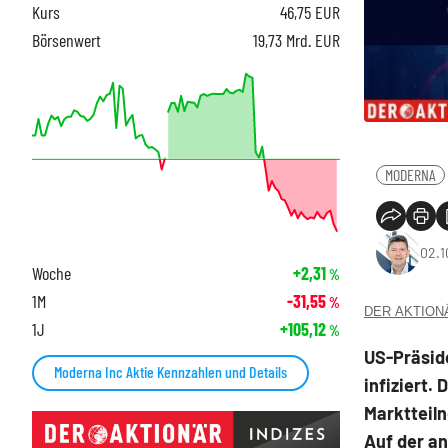
Kurs
46,75
EUR
Börsenwert
19,73 Mrd. EUR
MODERNA
02.1
Woche
+2,31
%
1M
-31,55
%
DER AKTIONÄR
1J
+105,12
%
US-Präside
Moderna Inc Aktie Kennzahlen und Details
infiziert.
Marktteil
Auf der an