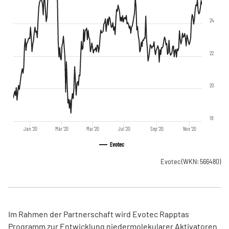
24
22
20
18
Jan '20
Mär '20
Mai '20
Jul '20
Sep '20
Nov '20
Evotec
Evotec
(WKN: 566480)
Im Rahmen der Partnerschaft wird Evotec Rapptas
Programm zur Entwicklung niedermolekularer Aktivatoren