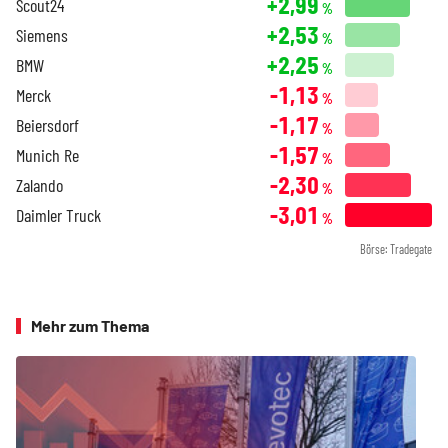
+2,99
Scout24
%
+2,53
Siemens
%
+2,25
BMW
%
-1,13
Merck
%
-1,17
Beiersdorf
%
-1,57
Munich Re
%
-2,30
Zalando
%
-3,01
Daimler Truck
%
Börse: Tradegate
Mehr zum Thema