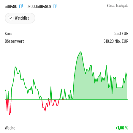
566480
DE0005664809
Börse:
Tradegate
Watchlist
Kurs
3,50
EUR
Börsenwert
610,20 Mio. EUR
Woche
+1,86
%