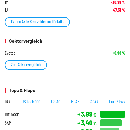
1M
-30,89
%
1J
-47,31
%
Evotec Aktie Kennzahlen und Details
Sektorvergleich
Evotec
+0,98
%
Zum Sektorvergleich
Tops & Flops
DAX
US Tech 100
US 30
MDAX
SDAX
EuroStoxx
+3,99
Infineon
%
+3,40
SAP
%