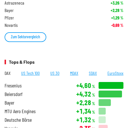
Astrazeneca
+3,26
%
Bayer
+2,28
%
Pfizer
+1,29
%
Novartis
-0,69
%
Zum Sektorvergleich
Tops & Flops
DAX
US Tech 100
US 30
MDAX
SDAX
EuroStoxx
+4,60
Fresenius
%
+4,32
Beiersdorf
%
+2,28
Bayer
%
+1,34
MTU Aero Engines
%
+1,32
Deutsche Börse
%