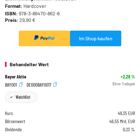
Format:
Hardcover
ISBN:
978-3-86470-862-6
Preis:
29,90 €
Im Shop kaufen
Behandelter Wert
Bayer Aktie
+2,28
%
BAY001
DE000BAY0017
Börse:
Tradegate
Watchlist
Kurs
49,35
EUR
Börsenwert
46,55 Mrd. EUR
Dividende
0,23 %