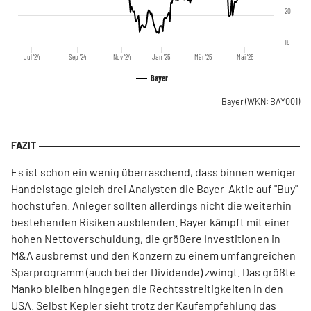
20
18
Jul '24
Sep '24
Nov '24
Jan '25
Mär '25
Mai '25
Bayer
Bayer
(WKN: BAY001)
Es ist schon ein wenig überraschend, dass binnen weniger
Handelstage gleich drei Analysten die Bayer-Aktie auf "Buy"
hochstufen. Anleger sollten allerdings nicht die weiterhin
bestehenden Risiken ausblenden. Bayer kämpft mit einer
hohen Nettoverschuldung, die größere Investitionen in
M&A ausbremst und den Konzern zu einem umfangreichen
Sparprogramm (auch bei der Dividende) zwingt. Das größte
Manko bleiben hingegen die Rechtsstreitigkeiten in den
USA. Selbst Kepler sieht trotz der Kaufempfehlung das