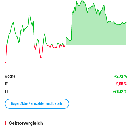
Woche
+2,72
%
1M
-9,06
%
1J
+76,12
%
Bayer Aktie Kennzahlen und Details
Sektorvergleich