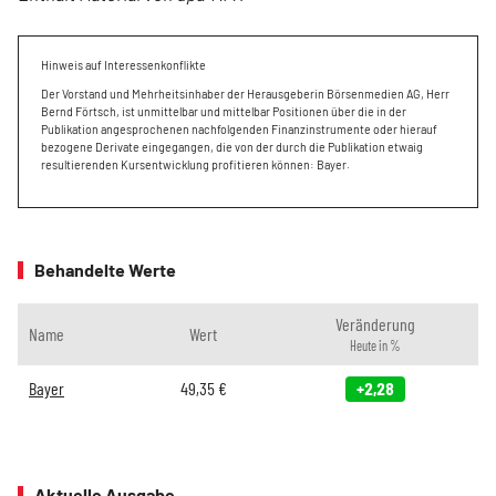
Hinweis auf Interessenkonflikte
Der Vorstand und Mehrheitsinhaber der Herausgeberin Börsenmedien AG, Herr
Bernd Förtsch, ist unmittelbar und mittelbar Positionen über die in der
Publikation angesprochenen nachfolgenden Finanzinstrumente oder hierauf
bezogene Derivate eingegangen, die von der durch die Publikation etwaig
resultierenden Kursentwicklung profitieren können: Bayer.
Behandelte Werte
Veränderung
Name
Wert
Heute in %
Bayer
49,35
€
+2,28
Aktuelle Ausgabe