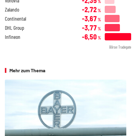
-2,35
Vonovia
%
-2,72
Zalando
%
-3,67
Continental
%
-3,77
DHL Group
%
-6,50
Infineon
%
Börse: Tradegate
Mehr zum Thema