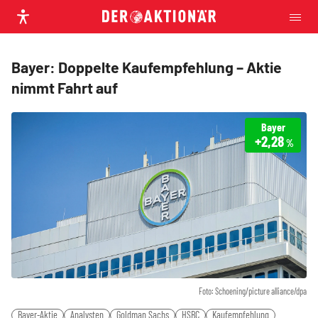
Bayer: Doppelte Kaufempfehlung – Aktie
nimmt Fahrt auf
Bayer
+2,28
%
Foto: Schoening/picture alliance/dpa
Bayer-Aktie
Analysten
Goldman Sachs
HSBC
Kaufempfehlung