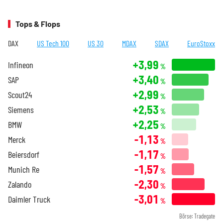
Tops & Flops
DAX
US Tech 100
US 30
MDAX
SDAX
EuroStoxx
+3,99
Infineon
%
+3,40
SAP
%
+2,99
Scout24
%
+2,53
Siemens
%
+2,25
BMW
%
-1,13
Merck
%
-1,17
Beiersdorf
%
-1,57
Munich Re
%
-2,30
Zalando
%
-3,01
Daimler Truck
%
Börse: Tradegate