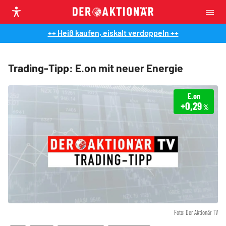
++ Heiß kaufen, eiskalt verdoppeln ++
Trading-Tipp: E.on mit neuer Energie
E.on
+0,29
%
Foto: Der Aktionär TV