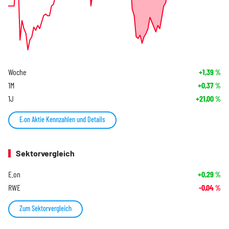
Woche
+1,39
%
1M
+0,37
%
1J
+21,00
%
E.on Aktie Kennzahlen und Details
Sektorvergleich
E.on
+0,29
%
RWE
-0,04
%
Zum Sektorvergleich