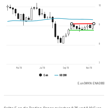
10
9
8
7
Mai '19
Jul '19
Sep '19
Nov '19
E.on
GD 200
E.on
(WKN: ENAG99)
Sollte E.on die Trading-Range zwischen 8,75 und 9,10 Euro