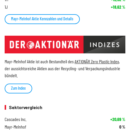
1J
+18,62
%
Mayr-Melnhof Aktie Kennzahlen und Details
Mayr-Melnhof Aktie ist auch Bestandteil des
AKTIONÄR Zero Plastic Index
,
der aussichtsreiche Aktien aus der Recycling- und Verpackungsindustrie
bündelt.
Zum Index
Sektorvergleich
Cascades Inc.
+20,69
%
Mayr-Melnhof
0
%