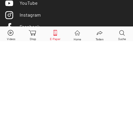
YouTube
Instagram
Facebook
Mayr-Melnhof
Aktie jetzt handeln?
Twitter
Kaufen
Verkaufen
DER AKTIONÄR ist IVW-geprüft
© Copyright 2026 Börsenmedien AG. Alle Rechte
vorbehalten.