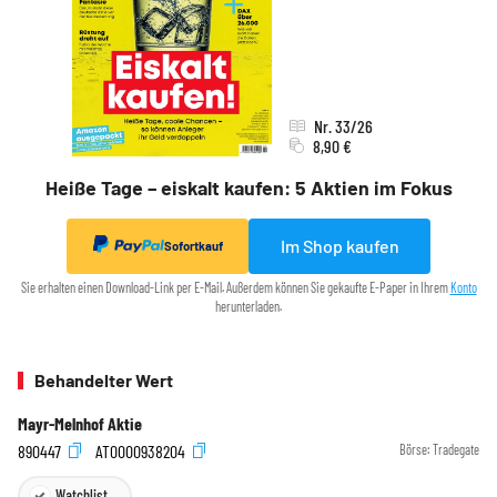
Nr. 33/26
8,90 €
Heiße Tage – eiskalt kaufen: 5 Aktien im Fokus
Im Shop kaufen
Sofortkauf
Sie erhalten einen Download-Link per E-Mail. Außerdem können Sie gekaufte E-Paper in Ihrem
Konto
herunterladen.
Behandelter Wert
Mayr-Melnhof Aktie
890447
AT0000938204
Börse:
Tradegate
Watchlist