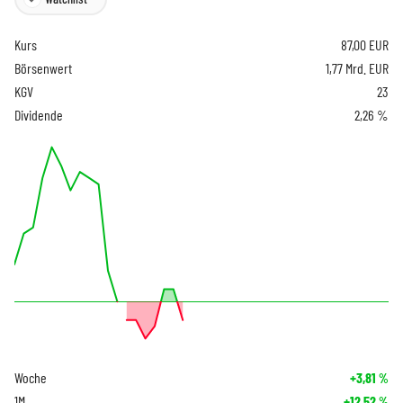
Kurs
87,00
EUR
Börsenwert
1,77 Mrd. EUR
KGV
23
Dividende
2,26 %
Woche
+3,81
%
1M
+12,52
%