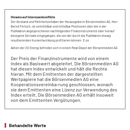
Hinweis auf Interessenkonflikte
Der Vorstand und Mehrheitsinhaber der Herausgeberin Börsenmedien AG, Herr
Bernd Förtsch, ist unmittelbar und mittelbar Positionen über die in der
Publikation angesprochenen nachfolgenden Finanzinstrumente oder hierauf
bezogene Derivate eingegangen, die von der durch die Publikation etwaig
resultierenden Kursentwicklung profitieren können: E.on.
Aktien der 2G Energy befinden sich in einem Real-Depot der Börsenmedien AG.
Der Preis der Finanzinstrumente wird von einem
Index als Basiswert abgeleitet. Die Börsenmedien AG
hat diesen Index entwickelt und hält die Rechte
hieran. Mit dem Emittenten der dargestellten
Wertpapiere hat die Börsenmedien AG eine
Kooperationsvereinba-rung geschlossen, wonach
sie dem Emittenten eine Lizenz zur Verwendung des
Index erteilt. Die Börsenmedien AG erhält insoweit
von dem Emittenten Vergütungen.
Behandelte Werte