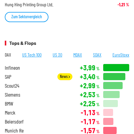
Hung Hing Printing Group Ltd.
-1,21
%
Zum Sektorvergleich
Tops & Flops
DAX
US Tech 100
US 30
MDAX
SDAX
EuroStoxx
+3,99
Infineon
%
+3,40
SAP
News
%
+2,99
Scout24
%
+2,53
Siemens
%
+2,25
BMW
%
-1,13
Merck
%
-1,17
Beiersdorf
%
-1,57
Munich Re
%