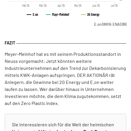
Feb '25
Mär '25
Apr '25
Mai '25
Jun '25
Jul '25
E.on
Mayr-Melnhof
2G Energy
E.on
(WKN: ENAG99)
Meyer-Melnhof hat es mit seinem Produktionsstandort in
Neuss vorgemacht: Jetzt könnten weitere
Industrieunternehmen auf den Trend zur Dekarbonisierung
mittels KWK-Anlagen aufspringen. DER AKTIONÄR rät
Anlegern, die Gewinne bei 2G Energy und E.on weiter
laufen zu lassen. Wer darüber hinaus in Unternehmen
investieren möchte, die dem Klima zugutekommen, setzt
auf den Zero Plastic Index.
Sie interessieren sich für die Welt der heimischen