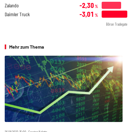
-2,30
Zalando
%
-3,01
Daimler Truck
%
Börse: Tradegate
Mehr zum Thema