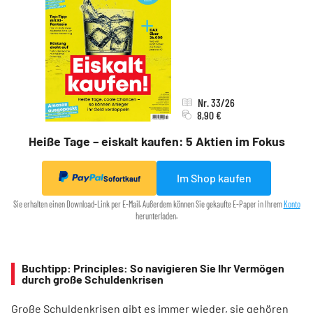
Nr. 33/26
8,90 €
Heiße Tage – eiskalt kaufen: 5 Aktien im Fokus
Im Shop kaufen
Sofortkauf
Sie erhalten einen Download-Link per E-Mail. Außerdem können Sie gekaufte E-Paper in Ihrem
Konto
herunterladen.
Buchtipp: Principles: So navigieren Sie Ihr Vermögen
durch große Schuldenkrisen
Große Schuldenkrisen gibt es immer wieder, sie gehören