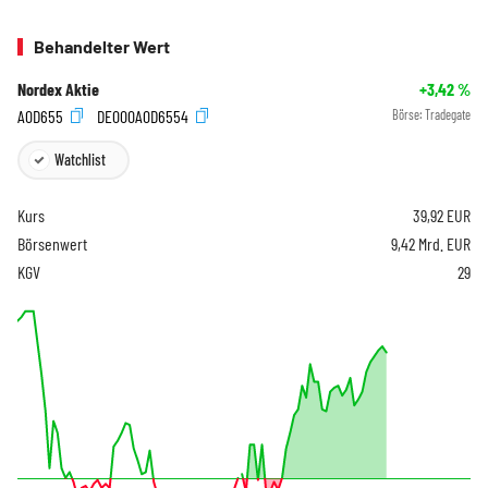
Behandelter Wert
Nordex Aktie
+3,42
%
A0D655
DE000A0D6554
Börse:
Tradegate
Watchlist
Kurs
39,92
EUR
Börsenwert
9,42 Mrd. EUR
KGV
29