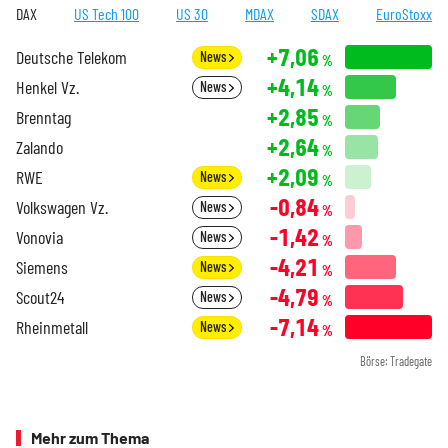
DAX
US Tech 100
US 30
MDAX
SDAX
EuroStoxx
+7,06
Deutsche Telekom
News
%
+4,14
Henkel Vz.
News
%
+2,85
Brenntag
%
+2,64
Zalando
%
+2,09
RWE
News
%
-0,84
Volkswagen Vz.
News
%
-1,42
Vonovia
News
%
-4,21
Siemens
News
%
-4,79
Scout24
News
%
-7,14
Rheinmetall
News
%
Börse: Tradegate
Mehr zum Thema