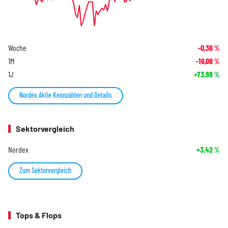
Woche
-0,36
%
1M
-16,08
%
1J
+73,98
%
Nordex Aktie Kennzahlen und Details
Sektorvergleich
Nordex
+3,42
%
Zum Sektorvergleich
Tops & Flops