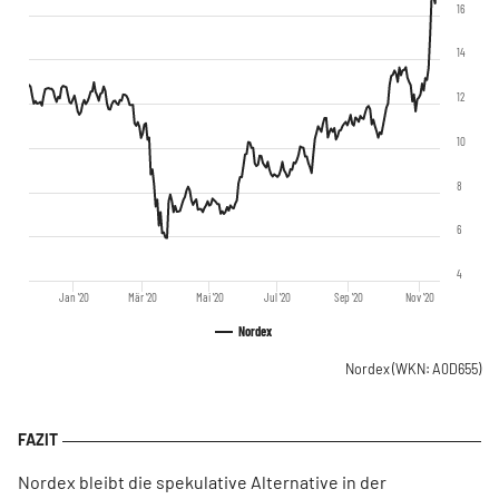
16
14
12
10
8
6
4
Jan '20
Mär '20
Mai '20
Jul '20
Sep '20
Nov '20
Nordex
Nordex
(WKN: A0D655)
Nordex bleibt die spekulative Alternative in der