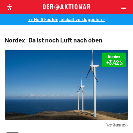
++ Heiß kaufen, eiskalt verdoppeln ++
Nordex: Da ist noch Luft nach oben
Nordex
+3,42
%
Foto: Shutterstock