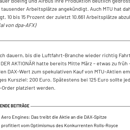
uer Boeing und Airbus ihre Produktion deutlich gedross
 tausender Arbeitsplätze angekündigt. Auch MTU hat da
t, 10 bis 15 Prozent der zuletzt 10.661 Arbeitsplätze abz
ial von dpa-AFX)
ch dauern, bis die Luftfahrt-Branche wieder richtig Fahr
DER AKTIONÄR hatte bereits Mitte März – etwas zu früh
den DAX-Wert zum spekulativen Kauf von MTU-Aktien em
ges Kursziel: 200 Euro. Spätestens bei 125 Euro sollte je
Order platziert werden.
Aero Engines: Das treibt die Aktie an die DAX-Spitze
 profitiert vom Optimismus des Konkurrenten Rolls-Royce