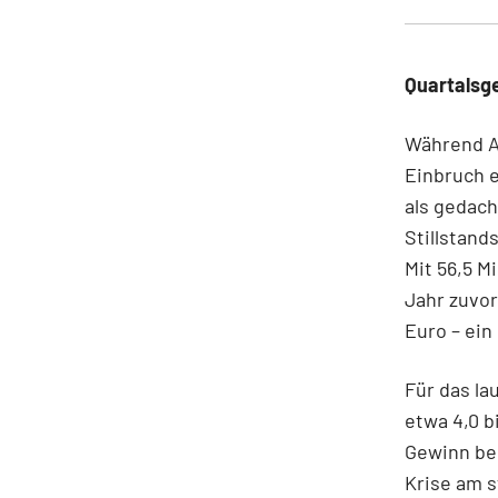
Quartalsge
Während A
Einbruch e
als gedac
Stillstand
Mit 56,5 M
Jahr zuvor
Euro – ein
Für das la
etwa 4,0 b
Gewinn bei
Krise am s