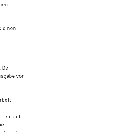
inem
d einen
. Der
Ausgabe von
rbeit
uchen und
ie