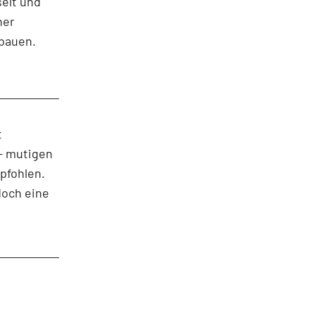
elt und
her
ubauen.
t
 – mutigen
pfohlen.
doch eine