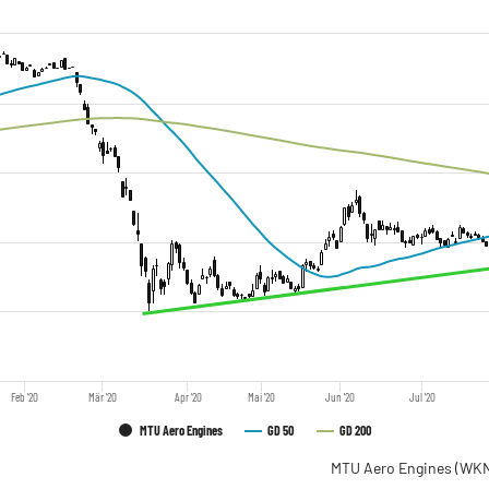
Feb '20
Mär '20
Apr '20
Mai '20
Jun '20
Jul '20
MTU Aero Engines
GD 50
GD 200
MTU Aero Engines
(WKN