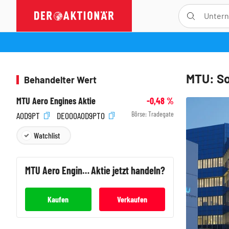
MTU: So
Behandelter Wert
MTU Aero Engines Aktie
-0,48
%
Börse:
Tradegate
A0D9PT
DE000A0D9PT0
Watchlist
MTU Aero Engines
Aktie jetzt handeln?
Kaufen
Verkaufen