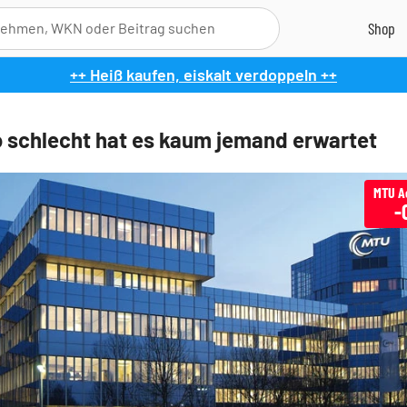
++ Heiß kaufen, eiskalt verdoppeln ++
 schlecht hat es kaum jemand erwartet
MTU A
-