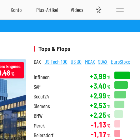
Tops & Flops
DAX
US Tech 100
US 30
MDAX
SDAX
EuroStoxx
ero Engines
0,48
%
+3,99
Infineon
%
+3,40
SAP
%
+2,99
Scout24
%
+2,53
Siemens
%
+2,25
BMW
%
-1,13
Merck
%
-1,17
Beiersdorf
%