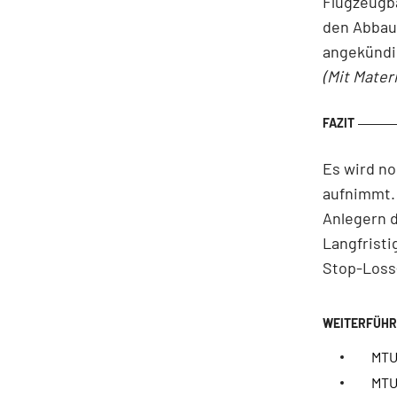
Flugzeugba
den Abbau
angekündig
(Mit Mater
Es wird no
aufnimmt. 
Anlegern 
Langfristi
Stop-Loss-
MTU 
MTU