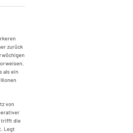
ärkeren
her zurück
hrwöchigen
vorweisen.
s als ein
llionen
tz von
perativer
rifft die
t. Legt