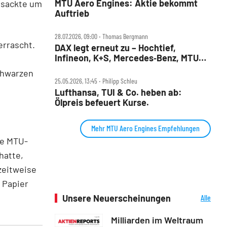
MTU Aero Engines: Aktie bekommt
) sackte um
Auftrieb
28.07.2026, 09:00 ‧ Thomas Bergmann
errascht.
DAX legt erneut zu – Hochtief,
Infineon, K+S, Mercedes‑Benz, MTU
s
und Teamviewer im Check
chwarzen
25.05.2026, 13:45 ‧ Philipp Schleu
Lufthansa, TUI & Co. heben ab:
Ölpreis befeuert Kurse.
Mehr MTU Aero Engines Empfehlungen
ie MTU-
hatte,
 zeitweise
 Papier
Unsere Neuerscheinungen
Alle
Neuerscheinungen
Milliarden im Weltraum