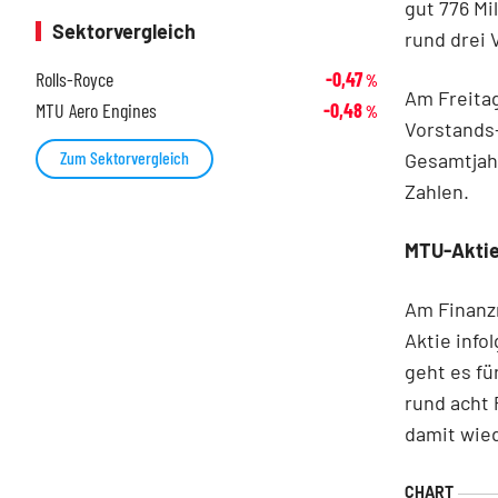
gut 776 Mi
Sektorvergleich
rund drei 
Rolls-Royce
-0,47
%
Am Freitag
MTU Aero Engines
-0,48
%
Vorstands
Zum Sektorvergleich
Gesamtjahr
Zahlen.
MTU-Aktie
Am Finanz
Aktie info
geht es fü
rund acht 
damit wied