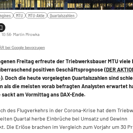
ngines
MTU
MTU-Aktie
Quartalszahlen
 10:56
‧ Martin Mrowka
 bei Google bevorzugen
genen Freitag erfreute der Triebwerksbauer MTU viele 
 überraschend positiven Geschäftsprognose (
DER AKTI
e
). Doch die heute vorgelegten Quartalszahlen sind schl
n als die meisten vorab befragten Analysten erwartet h
 sackt am Vormittag ans DAX-Ende.
uch des Flugverkehrs in der Corona-Krise hat dem Trieb
eiten Quartal herbe Einbrüche bei Umsatz und Gewinn
t. Die Erlöse brachen im Vergleich zum Vorjahr um 30 Pr