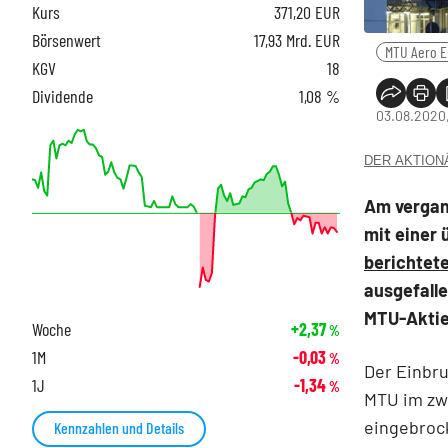
Kurs
371,20
EUR
Börsenwert
17,93 Mrd. EUR
MTU Aero E
KGV
18
Dividende
1,08 %
03.08.2020,
DER AKTIONÄR
Am vergan
mit einer
berichtet
ausgefalle
MTU-Aktie
Woche
+2,37
%
1M
-0,03
%
Der Einbr
1J
-1,34
%
MTU im zw
eingebrock
Kennzahlen und Details