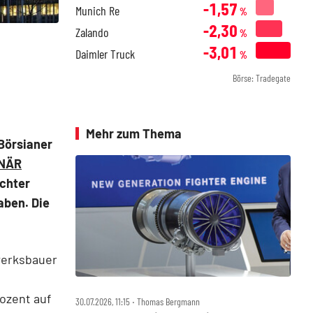
-1,57
Munich Re
%
-2,30
Zalando
%
-3,01
Daimler Truck
%
Börse: Tradegate
Mehr zum Thema
Börsianer
ONÄR
echter
aben. Die
werksbauer
ozent auf
30.07.2026, 11:15 ‧ Thomas Bergmann