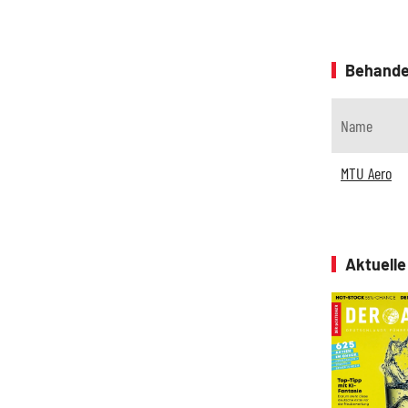
Behande
Name
MTU Aero
Aktuell