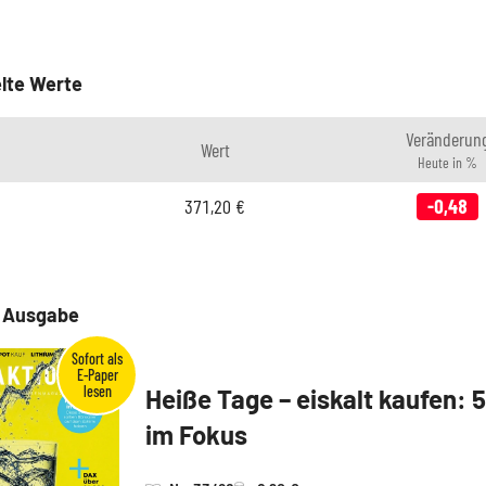
lte Werte
Veränderun
Wert
Heute in %
371,20
€
-0,48
e Ausgabe
Heiße Tage – eiskalt kaufen: 
im Fokus