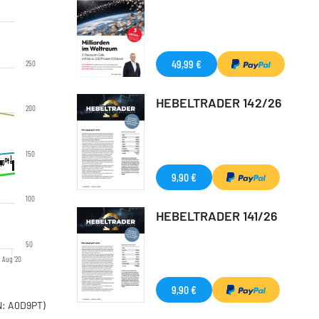
49,99 €
250
HEBELTRADER 142/26
200
150
9,90 €
100
HEBELTRADER 141/26
50
Aug '20
9,90 €
: A0D9PT)