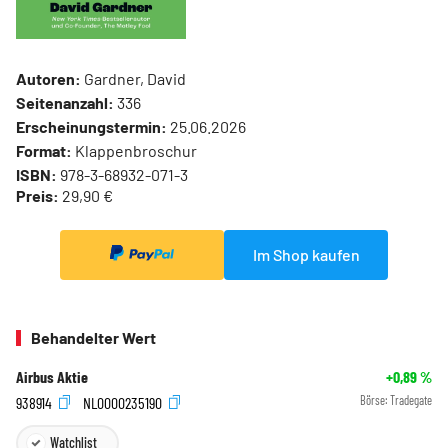
Autoren:
Gardner, David
Seitenanzahl:
336
Erscheinungstermin:
25.06.2026
Format:
Klappenbroschur
ISBN:
978-3-68932-071-3
Preis:
29,90 €
Im Shop kaufen
Behandelter Wert
Airbus Aktie
+0,89
%
938914
NL0000235190
Börse:
Tradegate
Watchlist