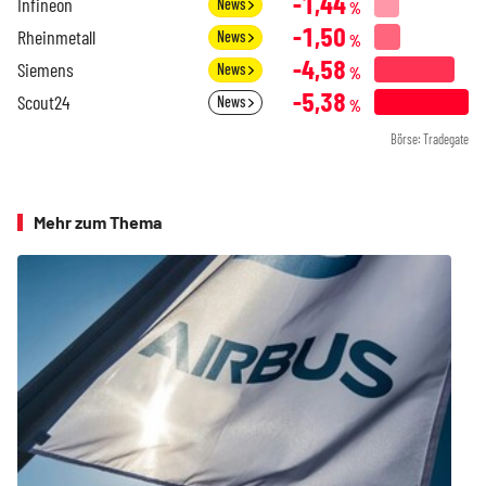
-1,44
Infineon
News
%
-1,50
Rheinmetall
News
%
-4,58
Siemens
News
%
-5,38
Scout24
News
%
Börse: Tradegate
Mehr zum Thema