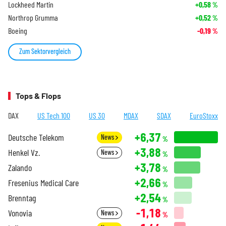
Lockheed Martin
+0,58
%
Northrop Grumma
+0,52
%
Boeing
-0,19
%
Zum Sektorvergleich
Tops & Flops
DAX
US Tech 100
US 30
MDAX
SDAX
EuroStoxx
+6,37
Deutsche Telekom
News
%
+3,88
Henkel Vz.
News
%
+3,78
Zalando
%
+2,66
Fresenius Medical Care
%
+2,54
Brenntag
%
-1,18
Vonovia
News
%