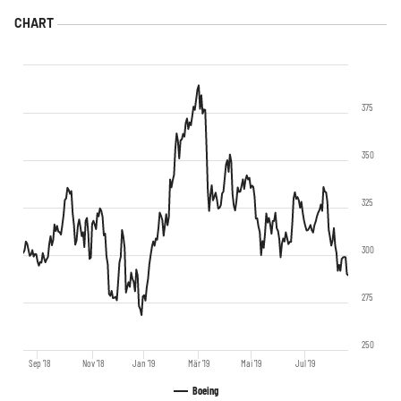
375
350
325
300
275
250
Sep '18
Nov '18
Jan '19
Mär '19
Mai '19
Jul '19
Boeing