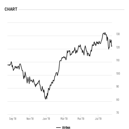
130
120
110
100
90
80
70
Sep '18
Nov '18
Jan '19
Mär '19
Mai '19
Jul '19
Airbus