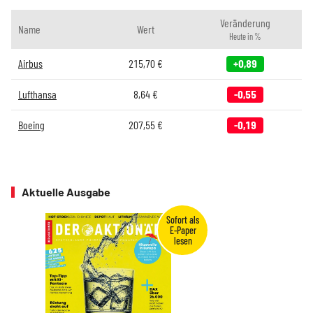
Veränderung
Name
Wert
Heute in %
Airbus
215,70
€
+0,89
Lufthansa
8,64
€
-0,55
Boeing
207,55
€
-0,19
Aktuelle Ausgabe