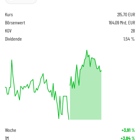
Kurs
215,70
EUR
Börsenwert
164,09 Mrd. EUR
KGV
28
Dividende
1,54 %
Woche
+3,91
%
1M
+3,84
%