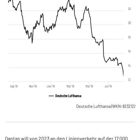
22
20
18
16
14
12
Sep '18
Nov '18
Jan '19
Mär '19
Mai '19
Jul '19
Deutsche Lufthansa
Deutsche Lufthansa
(WKN: 823212)
Qantas will von 2023 an den Linienverkehr auf der 17.000