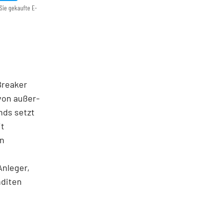
Sie gekaufte E-
 Breaker
von außer­
nds setzt
it
en
Anleger,
nditen