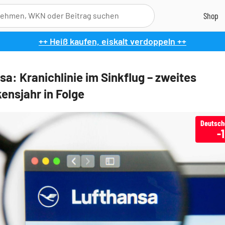
++ Heiß kaufen, eiskalt verdoppeln ++
sa: Kranichlinie im Sinkflug – zweites
ensjahr in Folge
-1