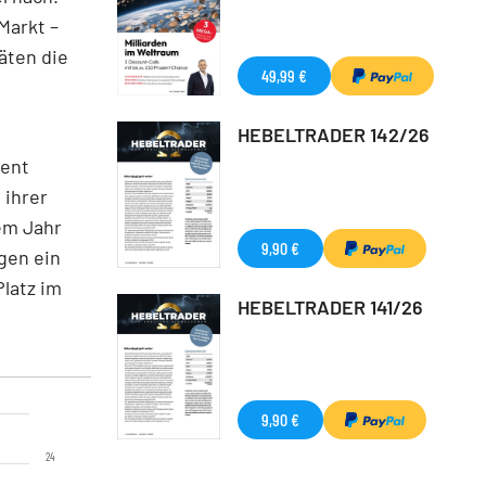
Markt –
äten die
49,99 €
HEBELTRADER 142/26
zent
 ihrer
em Jahr
9,90 €
gen ein
Platz im
HEBELTRADER 141/26
9,90 €
24