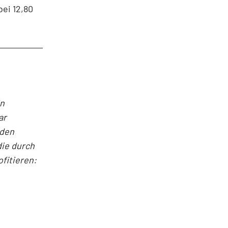
ei 12,80
in
ar
nden
die durch
fitieren: