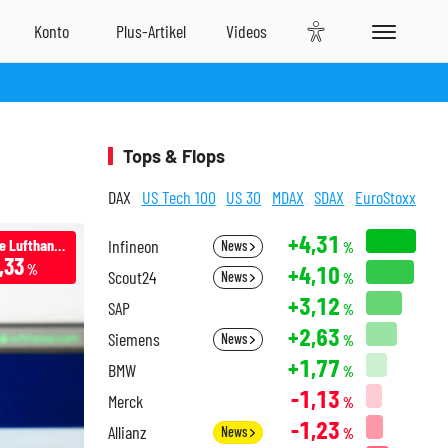
Tops & Flops
DAX
US Tech 100
US 30
MDAX
SDAX
EuroStoxx
+4,31
Deutsche Lufthansa
Infineon
News
%
,33
+4,10
%
Scout24
News
%
+3,12
SAP
%
+2,63
Siemens
News
%
+1,77
BMW
%
-1,13
Merck
%
-1,23
Allianz
News
%