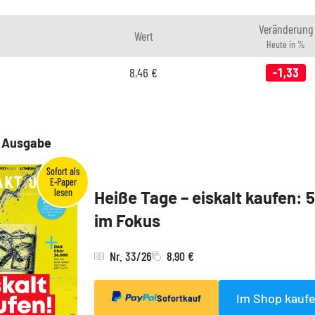
Veränderung
Wert
Heute in %
8,46
€
-1,33
e Ausgabe
Heiße Tage – eiskalt kaufen: 
im Fokus
Nr. 33/26
8,90 €
Im Shop kauf
Sofortkauf