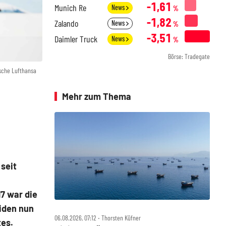
-1,61
Munich Re
News
%
-1,82
Zalando
News
%
-3,51
Daimler Truck
News
%
Börse: Tradegate
sche Lufthansa
Mehr zum Thema
 seit
7 war die
iden nun
06.08.2026, 07:12 ‧ Thorsten Küfner
tes.