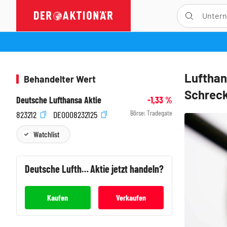
Lufthan
Behandelter Wert
Schreck
Deutsche Lufthansa Aktie
-1,33
%
Börse:
Tradegate
823212
DE0008232125
Watchlist
Deutsche Lufthansa
Aktie jetzt handeln?
Kaufen
Verkaufen