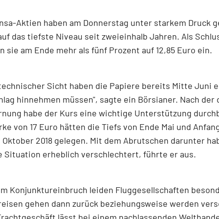
ansa-Aktien haben am Donnerstag unter starkem Druck g
 auf das tiefste Niveau seit zweieinhalb Jahren. Als Schlu
 sie am Ende mehr als fünf Prozent auf 12,85 Euro ein.
technischer Sicht haben die Papiere bereits Mitte Juni 
hlag hinnehmen müssen", sagte ein Börsianer. Nach der
nung habe der Kurs eine wichtige Unterstützung durch
ke von 17 Euro hätten die Tiefs von Ende Mai und Anfan
Oktober 2018 gelegen. Mit dem Abrutschen darunter hab
 Situation erheblich verschlechtert, führte er aus.
em Konjunktureinbruch leiden Fluggesellschaften besond
reisen gehen dann zurück beziehungsweise werden ver
rachtgeschäft lässt bei einem nachlassenden Welthande