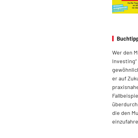
Buchtipp
Wer den Ma
Investing“
gewöhnlich
er auf Zuk
praxisnahe
Fallbeispie
überdurchs
die den M
einzufahre