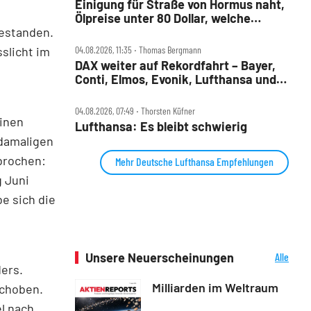
Einigung für Straße von Hormus naht,
Ölpreise unter 80 Dollar, welche
estanden.
Aktien profitieren jetzt?
sslicht im
04.08.2026, 11:35 ‧ Thomas Bergmann
DAX weiter auf Rekordfahrt – Bayer,
Conti, Elmos, Evonik, Lufthansa und
Nordex im Check
04.08.2026, 07:49 ‧ Thorsten Küfner
einen
Lufthansa: Es bleibt schwierig
 damaligen
brochen:
Mehr Deutsche Lufthansa Empfehlungen
g Juni
e sich die
Unsere Neuerscheinungen
Alle
ers.
Neuerscheinungen
Milliarden im Weltraum
schoben.
l nach.