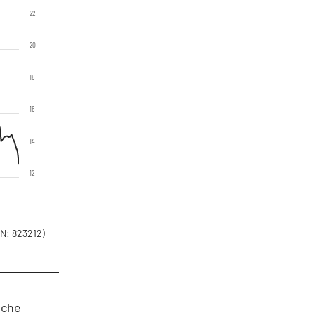
22
20
18
16
14
12
N: 823212)
sche