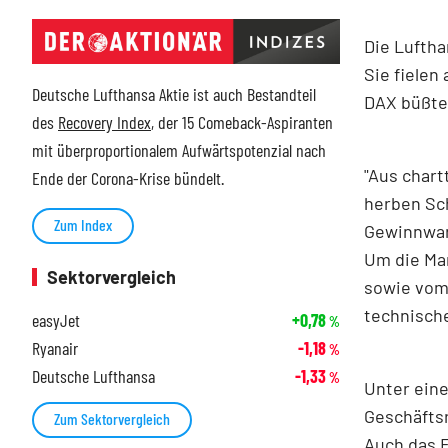
Die Lufth
Sie fielen
Deutsche Lufthansa Aktie ist auch Bestandteil
DAX büßten
des
Recovery Index
, der 15 Comeback-Aspiranten
mit überproportionalem Aufwärtspotenzial nach
"Aus chart
Ende der Corona-Krise bündelt.
herben Sc
Zum Index
Gewinnwar
Um die Mar
Sektorvergleich
sowie vom 
technische
easyJet
+0,78
%
Ryanair
-1,18
%
Deutsche Lufthansa
-1,33
%
Unter ein
Geschäfts
Zum Sektorvergleich
Auch das F