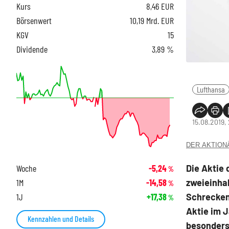
Kurs
8,46
EUR
Börsenwert
10,19 Mrd. EUR
KGV
15
Dividende
3,89 %
Lufthansa
15.08.2019,
DER AKTIONÄR
Die Aktie 
Woche
-5,24
%
zweieinha
1M
-14,58
%
Schreckens
1J
+17,38
%
Aktie im 
Kennzahlen und Details
besonders