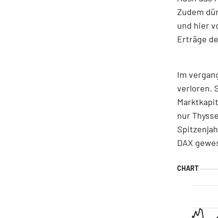
Zudem dür
und hier v
Erträge de
Im vergang
verloren. 
Marktkapit
nur Thysse
Spitzenjah
DAX gewe