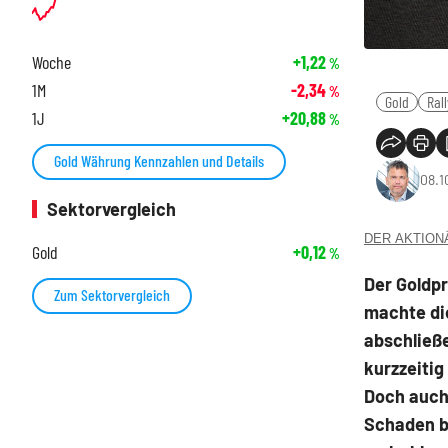
Woche
+1,22
%
1M
-2,34
%
Gold
Ral
1J
+20,88
%
Gold Währung Kennzahlen und Details
08.1
Sektorvergleich
DER AKTIONÄR
Gold
+0,12
%
Der Goldp
Zum Sektorvergleich
machte di
abschließe
kurzzeitig
Doch auch
Schaden b