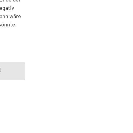
egativ
dann wäre
 könnte.
g