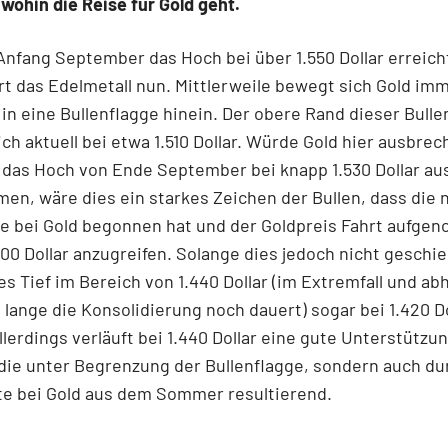
 wohin die Reise für Gold geht.
fang September das Hoch bei über 1.550 Dollar erreicht
rt das Edelmetall nun. Mittlerweile bewegt sich Gold im
 in eine Bullenflagge hinein. Der obere Rand dieser Bulle
ich aktuell bei etwa 1.510 Dollar. Würde Gold hier ausbre
 das Hoch von Ende September bei knapp 1.530 Dollar a
en, wäre dies ein starkes Zeichen der Bullen, dass die 
se bei Gold begonnen hat und der Goldpreis Fahrt aufg
.600 Dollar anzugreifen. Solange dies jedoch nicht geschie
es Tief im Bereich von 1.440 Dollar (im Extremfall und ab
 lange die Konsolidierung noch dauert) sogar bei 1.420 Do
llerdings verläuft bei 1.440 Dollar eine gute Unterstützu
die unter Begrenzung der Bullenflagge, sondern auch du
e bei Gold aus dem Sommer resultierend.