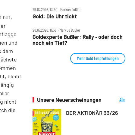
29.07.2026, 13:30 ‧ Markus Bußler
Gold: Die Uhr tickt
 hat,
mer
28.07.2026, 11:39 ‧ Markus Bußler
nflagge
Goldexperte Bußler: Rally ‑ oder doch
chen und
noch ein Tief?
us dem
Mehr Gold Empfehlungen
nächste
enommen
ht, bleibt
hängig
llar
Unsere Neuerscheinungen
Alle
ng nicht
Neuerscheinungen
rch die
DER AKTIONÄR 33/26