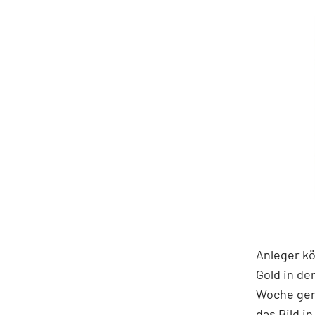
Anleger k
Gold in d
Woche gem
das Bild 