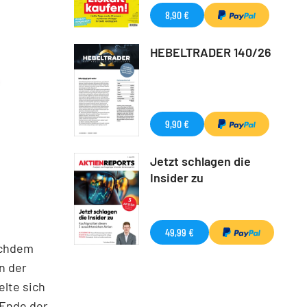
8,90 €
HEBELTRADER 140/26
9,90 €
Jetzt schlagen die
Insider zu
49,99 €
achdem
n der
lte sich
 Ende der