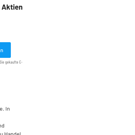
5 Aktien
en
Sie gekaufte E-
e. In
nd
u Handel,