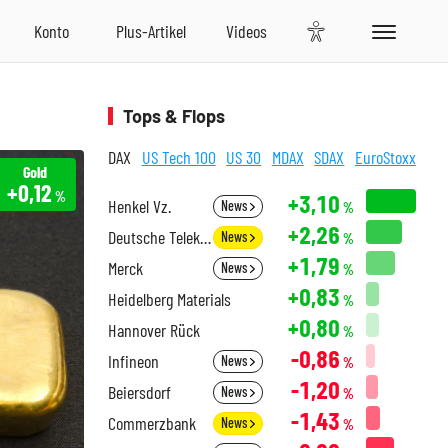
Tops & Flops
DAX
US Tech 100
US 30
MDAX
SDAX
EuroStoxx
Gold
+0,12
%
+3,10
Henkel Vz.
News
%
+2,26
Deutsche Telekom
News
%
+1,79
Merck
News
%
+0,83
Heidelberg Materials
%
+0,80
Hannover Rück
%
-0,86
Infineon
News
%
-1,20
Beiersdorf
News
%
-1,43
Commerzbank
News
%