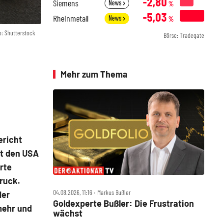
-2,80
Siemens
News
%
-5,03
Rheinmetall
News
%
o: Shutterstock
Börse: Tradegate
Mehr zum Thema
ericht
it den USA
rte
ruck.
04.08.2026, 11:16 ‧ Markus Bußler
der
Goldexperte Bußler: Die Frustration
mehr und
wächst