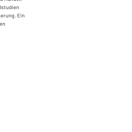
lstudien
herung. Ein
nen