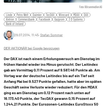
Foto: Börsenmedien AG
Linde
Petro Welt
Daimler
TecDAX
Wirecard
MDAX
DAX
Aixtron
Commerzbank
Facebook
Gazprom
3 D Systems
Bank of Ireland
29.07.2014, 11:45
‧
Stefan Sommer
DER AKTIONÄR bei Google bevorzugen
Der DAX ist nach einem Erholungsversuch am Dienstag im
frühen Handel wieder ins Minus gerutscht. Der Leitindex
gab am Vormittag 0,11 Prozent auf 9.587,46 Punkte ab. Am
Vortag war der deutsche Leitindex bis auf ein Tief seit
Anfang Mai bei 9.527 Punkte gefallen, hatte aber im späten
Geschäft seine Verluste wieder reduziert. Für den MDAX
ging es am Dienstag um 0,12 Prozent nach unten auf
16.173,40 Punkte, der TecDAX gewann 0,15 Prozent auf
1.244,21 Punkte. Der Eurozonen-Leitindex EuroStoxx 50