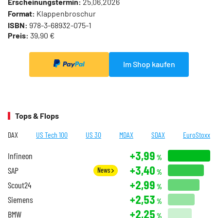
Erscheinungstermin:
25.06.2026
Format:
Klappenbroschur
ISBN:
978-3-68932-075-1
Preis:
39,90 €
Im Shop kaufen
Tops & Flops
DAX
US Tech 100
US 30
MDAX
SDAX
EuroStoxx
+3,99
Infineon
%
+3,40
SAP
News
%
+2,99
Scout24
%
+2,53
Siemens
%
+2,25
BMW
%