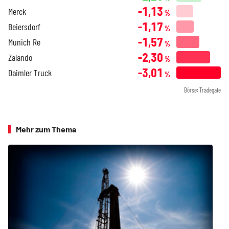
-1,13
Merck
%
-1,17
Beiersdorf
%
-1,57
Munich Re
%
-2,30
Zalando
%
-3,01
Daimler Truck
%
Börse: Tradegate
Mehr zum Thema