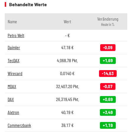
Behandelte Werte
Veränderung
Name
Wert
Heute in %
Petro Welt
-
€
Daimler
47,18
€
-0,09
TecDAX
4.068,78
Pkt.
+1,69
Wirecard
0,0140
€
-14,63
MDAX
32.407,20
Pkt.
-0,07
DAX
26.319,45
Pkt.
+0,69
Aixtron
40,19
€
+3,49
Commerzbank
39,17
€
+1,19