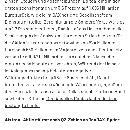
Zinsen, Steuern und Abschreibungen (Ebitda) ging in den
ersten sechs Monaten um 3,6 Prozent auf 1,896 Milliarden
Euro zurück, wie die im DAX notierte Gesellschaft am
Dienstag mitteilte. Bereinigt um die Sondereffekte wäre es
um 1,7 Prozent gestiegen. Damit traf das Unternehmen die
Schätzungen der Analysten. Unter dem Strich blieb ein für
die Aktionäre anrechenbarer Gewinn von 624 Millionen
Euro nach 660 Millionen im Vorjahreszeitraum. Der Umsatz
verharrte mit 8,212 Milliarden Euro auf dem Niveau der
ersten sechs Monate des Vorjahres. Während der Umsatz
im Anlagenbau anzog, belasteten negative
Währungseffekte das größere Gasegeschäft. Dabei
bremsten vor allem schwächelnde Währungen gegenüber
dem Euro wie der australische Dollar, südafrikanische Rand
sowie der US-Dollar.
Den Ausblick für das laufende Jahr
bestätigte Linde.
Aixtron: Aktie stürmt nach Q2-Zahlen an TecDAX-Spitze