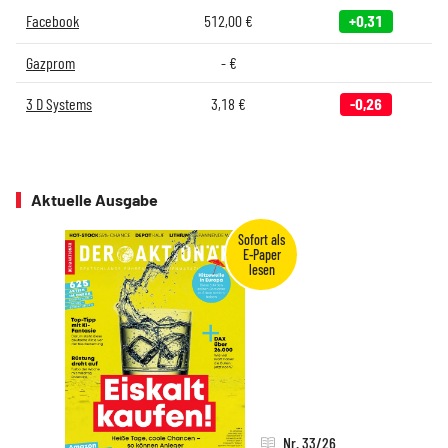
Facebook
512,00
€
+0,31
Gazprom
-
€
3 D Systems
3,18
€
-0,26
Aktuelle Ausgabe
Nr. 33/26