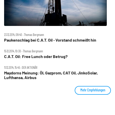
23.12.2014, 08:40 ‧ Thomas Bergmann
Paukenschlag bei C.A.T. Oil ‑ Vorstand schmeißt hin
15.12.2014, 10:30 ‧ Thomas Bergmann
C.A.T. Oil: Free Lunch oder Betrug?
11.12.2014, 15:45 ‧ DER AKTIONÄR
Maydorns Meinung: Öl, Gazprom, CAT Oil, JinkoSolar,
Lufthansa, Airbus
Mehr Empfehlungen