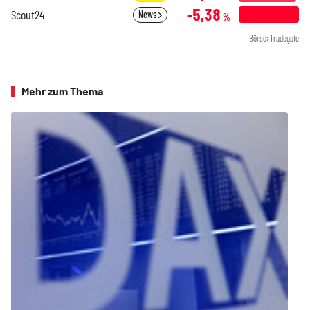
-5,38
Scout24
News
%
Börse: Tradegate
Mehr zum Thema