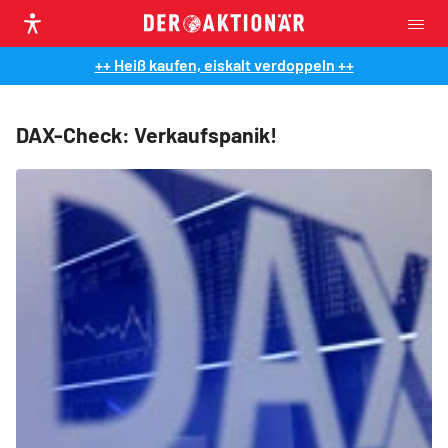
++ Heiß kaufen, eiskalt verdoppeln ++
DAX-Check: Verkaufspanik!