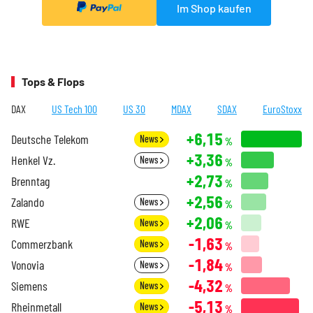
Im Shop kaufen
Tops & Flops
DAX
US Tech 100
US 30
MDAX
SDAX
EuroStoxx
+6,15
Deutsche Telekom
News
%
+3,36
Henkel Vz.
News
%
+2,73
Brenntag
%
+2,56
Zalando
News
%
+2,06
RWE
News
%
-1,63
Commerzbank
News
%
-1,84
Vonovia
News
%
-4,32
Siemens
News
%
-5,13
Rheinmetall
News
%