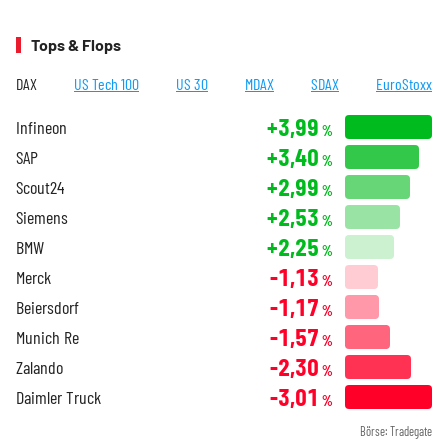
Tops & Flops
DAX
US Tech 100
US 30
MDAX
SDAX
EuroStoxx
+3,99
Infineon
%
+3,40
SAP
%
+2,99
Scout24
%
+2,53
Siemens
%
+2,25
BMW
%
-1,13
Merck
%
-1,17
Beiersdorf
%
-1,57
Munich Re
%
-2,30
Zalando
%
-3,01
Daimler Truck
%
Börse: Tradegate