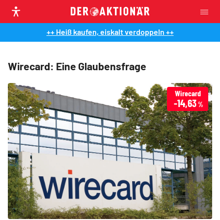
++ Heiß kaufen, eiskalt verdoppeln ++
Wirecard: Eine Glaubensfrage
Wirecard
-14,63
%