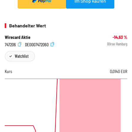
Im Shop kaufen
Behandelter Wert
Wirecard Aktie
-14,63
%
747206
DE0007472060
Börse:
Hamburg
Watchlist
Kurs
0,0140
EUR