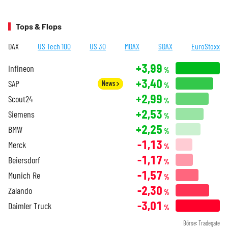
Tops & Flops
DAX
US Tech 100
US 30
MDAX
SDAX
EuroStoxx
+3,99
Infineon
%
+3,40
SAP
News
%
+2,99
Scout24
%
+2,53
Siemens
%
+2,25
BMW
%
-1,13
Merck
%
-1,17
Beiersdorf
%
-1,57
Munich Re
%
-2,30
Zalando
%
-3,01
Daimler Truck
%
Börse: Tradegate