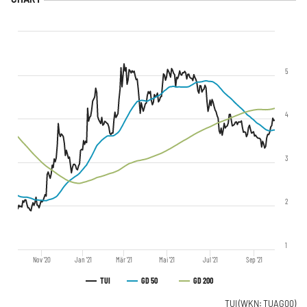
5
4
3
2
1
Nov '20
Jan '21
Mär '21
Mai '21
Jul '21
Sep '21
TUI
GD 50
GD 200
TUI
(WKN: TUAG00)