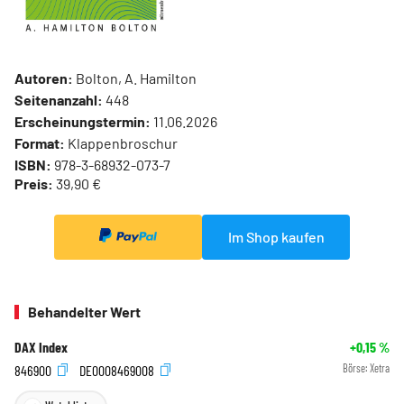
Autoren:
Bolton, A. Hamilton
Seitenanzahl:
448
Erscheinungstermin:
11.06.2026
Format:
Klappenbroschur
ISBN:
978-3-68932-073-7
Preis:
39,90 €
Im Shop kaufen
Behandelter Wert
DAX Index
+0,15
%
846900
DE0008469008
Börse:
Xetra