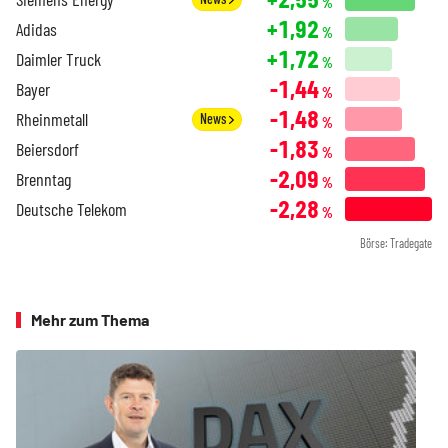
%
+1,92
Adidas
%
+1,72
Daimler Truck
%
-1,44
Bayer
%
-1,48
Rheinmetall
News
%
-1,83
Beiersdorf
%
-2,09
Brenntag
%
-2,28
Deutsche Telekom
%
Börse: Tradegate
Mehr zum Thema