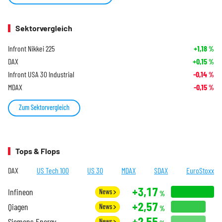
Sektorvergleich
Infront Nikkei 225
+1,18
%
DAX
+0,15
%
Infront USA 30 Industrial
-0,14
%
MDAX
-0,15
%
Zum Sektorvergleich
Tops & Flops
DAX
US Tech 100
US 30
MDAX
SDAX
EuroStoxx
+3,17
Infineon
News
%
+2,57
Qiagen
News
%
+2,55
Siemens Energy
News