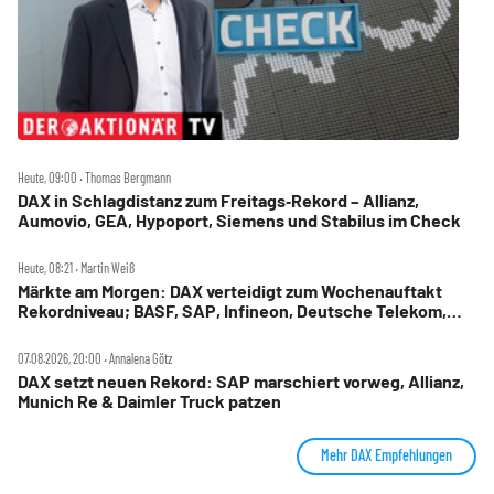
Heute, 09:00 ‧ Thomas Bergmann
DAX in Schlagdistanz zum Freitags‑Rekord – Allianz,
Aumovio, GEA, Hypoport, Siemens und Stabilus im Check
Heute, 08:21 ‧ Martin Weiß
Märkte am Morgen: DAX verteidigt zum Wochenauftakt
Rekordniveau; BASF, SAP, Infineon, Deutsche Telekom,
Hensoldt, Suss Microtec im Fokus
07.08.2026, 20:00 ‧ Annalena Götz
DAX setzt neuen Rekord: SAP marschiert vorweg, Allianz,
Munich Re & Daimler Truck patzen
Mehr DAX Empfehlungen