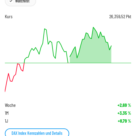
Watchlist
Kurs
26.359,52
Pkt
Woche
+2,69
%
1M
+3,35
%
1J
+8,79
%
DAX Index Kennzahlen und Details