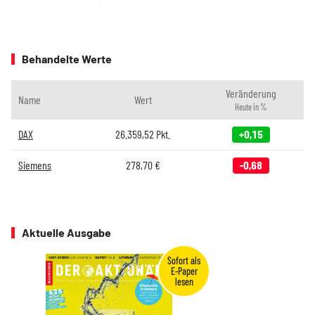
Behandelte Werte
Veränderung
Name
Wert
Heute in %
DAX
26.359,52
Pkt.
+0,15
Siemens
278,70
€
-0,68
Aktuelle Ausgabe