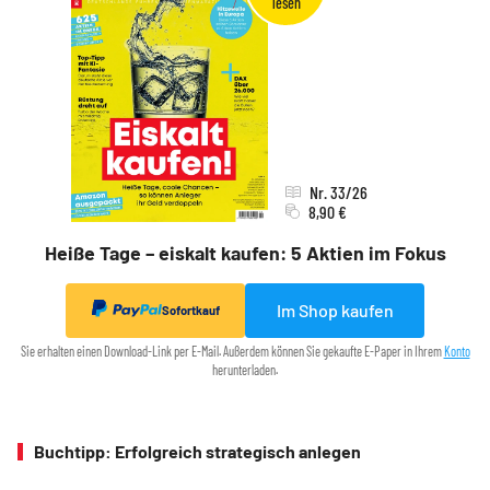
Nr. 33/26
8,90 €
Heiße Tage – eiskalt kaufen: 5 Aktien im Fokus
Im Shop kaufen
Sofortkauf
Sie erhalten einen Download-Link per E-Mail. Außerdem können Sie gekaufte E-Paper in Ihrem
Konto
herunterladen.
Buchtipp: Erfolgreich strategisch anlegen