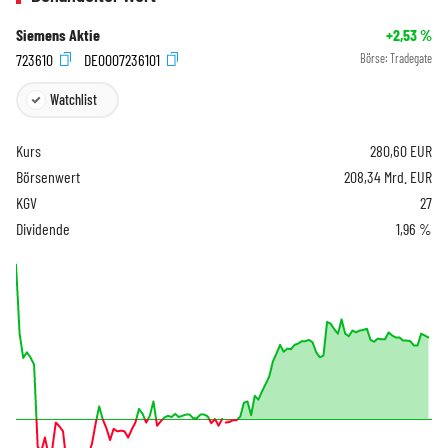
Siemens Aktie
+2,53
%
723610
DE0007236101
Börse:
Tradegate
Watchlist
Kurs
280,60
EUR
Börsenwert
208,34 Mrd. EUR
KGV
27
Dividende
1,96 %