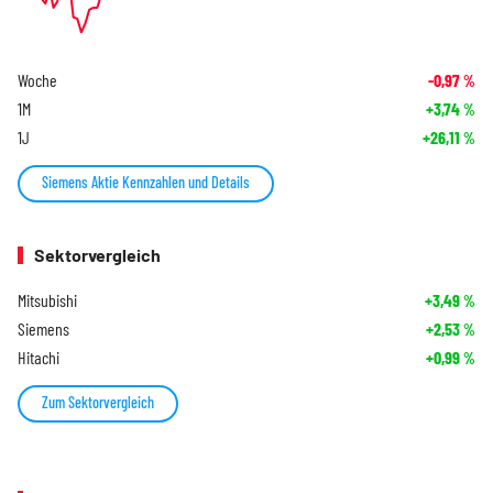
Woche
-0,97
%
1M
+3,74
%
1J
+26,11
%
Siemens Aktie Kennzahlen und Details
Sektorvergleich
Mitsubishi
+3,49
%
Siemens
+2,53
%
Hitachi
+0,99
%
Zum Sektorvergleich