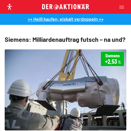
++ Heiß kaufen, eiskalt verdoppeln ++
Siemens: Milliardenauftrag futsch – na und?
Siemens
+2,53
%