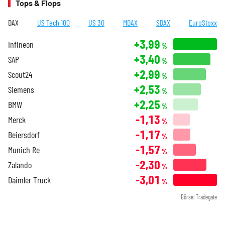
Tops & Flops
DAX
US Tech 100
US 30
MDAX
SDAX
EuroStoxx
+3,99
Infineon
%
+3,40
SAP
%
+2,99
Scout24
%
+2,53
Siemens
%
+2,25
BMW
%
-1,13
Merck
%
-1,17
Beiersdorf
%
-1,57
Munich Re
%
-2,30
Zalando
%
-3,01
Daimler Truck
%
Börse: Tradegate