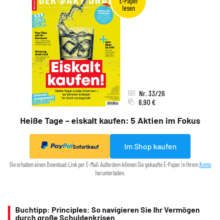
Nr. 33/26
8,90 €
Heiße Tage – eiskalt kaufen: 5 Aktien im Fokus
Im Shop kaufen
Sofortkauf
Sie erhalten einen Download-Link per E-Mail. Außerdem können Sie gekaufte E-Paper in Ihrem
Konto
herunterladen.
Buchtipp: Principles: So navigieren Sie Ihr Vermögen
durch große Schuldenkrisen