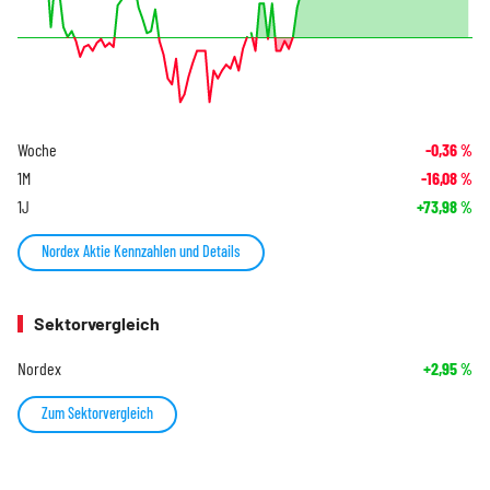
Woche
-0,36
%
1M
-16,08
%
1J
+73,98
%
Nordex Aktie Kennzahlen und Details
Sektorvergleich
Nordex
+2,95
%
Zum Sektorvergleich