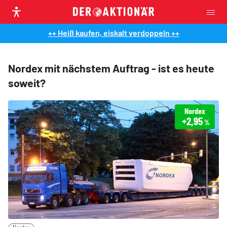
++ Heiß kaufen, eiskalt verdoppeln ++
Nordex mit nächstem Auftrag - ist es heute
soweit?
Nordex
+2,95
%