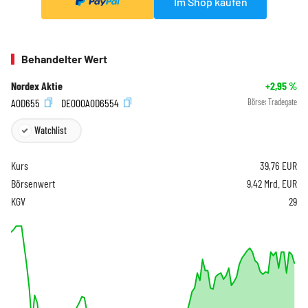
Im Shop kaufen
Behandelter Wert
Nordex Aktie
+2,95
%
A0D655
DE000A0D6554
Börse:
Tradegate
Watchlist
Kurs
39,76
EUR
Börsenwert
9,42 Mrd. EUR
KGV
29