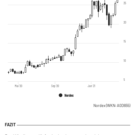
25
20
15
10
5
Mai '20
Sep '20
Jan '21
Nordex
Nordex
(WKN: A0D655)