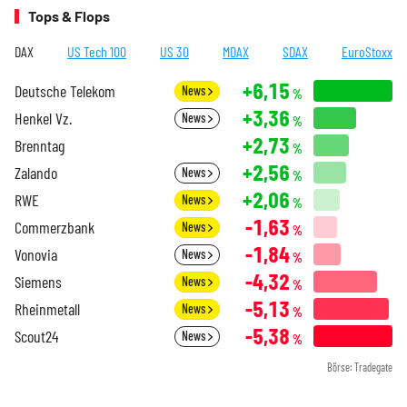
Tops & Flops
DAX
US Tech 100
US 30
MDAX
SDAX
EuroStoxx
+6,15
Deutsche Telekom
News
%
+3,36
Henkel Vz.
News
%
+2,73
Brenntag
%
+2,56
Zalando
News
%
+2,06
RWE
News
%
-1,63
Commerzbank
News
%
-1,84
Vonovia
News
%
-4,32
Siemens
News
%
-5,13
Rheinmetall
News
%
-5,38
Scout24
News
%
Börse: Tradegate