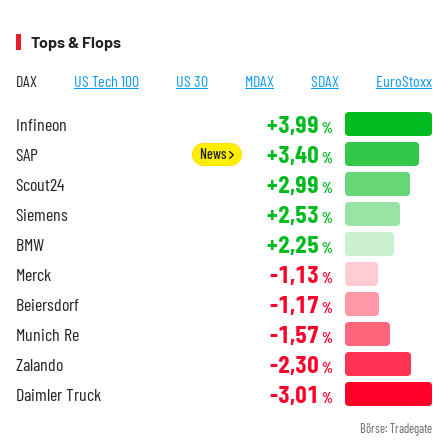
Tops & Flops
DAX
US Tech 100
US 30
MDAX
SDAX
EuroStoxx
+3,99
Infineon
%
+3,40
SAP
News
%
+2,99
Scout24
%
+2,53
Siemens
%
+2,25
BMW
%
-1,13
Merck
%
-1,17
Beiersdorf
%
-1,57
Munich Re
%
-2,30
Zalando
%
-3,01
Daimler Truck
%
Börse: Tradegate