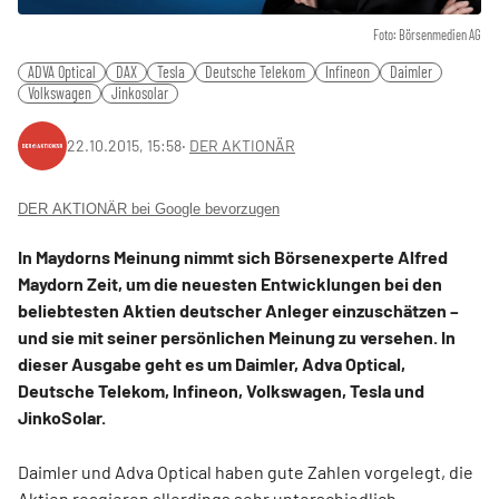
Foto: Börsenmedien AG
ADVA Optical
DAX
Tesla
Deutsche Telekom
Infineon
Daimler
Volkswagen
Jinkosolar
22.10.2015, 15:58
‧
DER AKTIONÄR
DER AKTIONÄR bei Google bevorzugen
In Maydorns Meinung nimmt sich Börsenexperte Alfred
Maydorn Zeit, um die neuesten Entwicklungen bei den
beliebtesten Aktien deutscher Anleger einzuschätzen –
und sie mit seiner persönlichen Meinung zu versehen. In
dieser Ausgabe geht es um Daimler, Adva Optical,
Deutsche Telekom, Infineon, Volkswagen, Tesla und
JinkoSolar.
Daimler und Adva Optical haben gute Zahlen vorgelegt, die
Aktien reagieren allerdings sehr unterschiedlich.