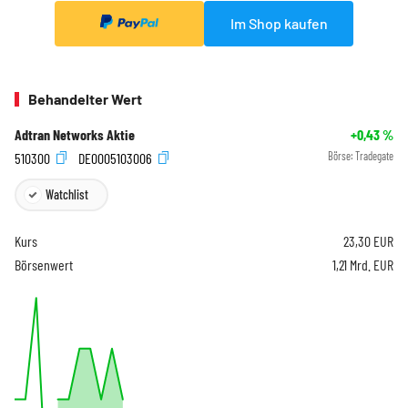
Im Shop kaufen
Behandelter Wert
Adtran Networks Aktie
+0,43
%
510300
DE0005103006
Börse:
Tradegate
Watchlist
Kurs
23,30
EUR
Börsenwert
1,21 Mrd. EUR