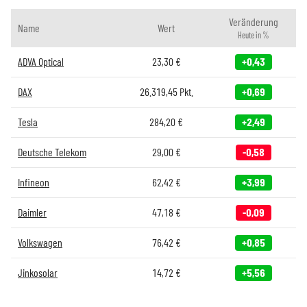
Veränderung
Name
Wert
Heute in %
ADVA Optical
23,30
€
+0,43
DAX
26.319,45
Pkt.
+0,69
Tesla
284,20
€
+2,49
Deutsche Telekom
29,00
€
-0,58
Infineon
62,42
€
+3,99
Daimler
47,18
€
-0,09
Volkswagen
76,42
€
+0,85
Jinkosolar
14,72
€
+5,56