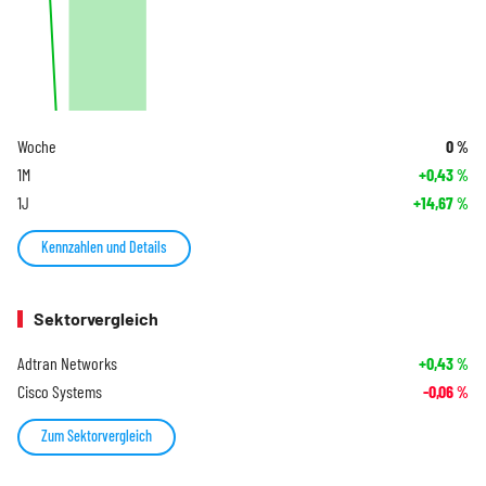
Woche
0
%
1M
+0,43
%
1J
+14,67
%
Kennzahlen und Details
Sektorvergleich
Adtran Networks
+0,43
%
Cisco Systems
-0,06
%
Zum Sektorvergleich