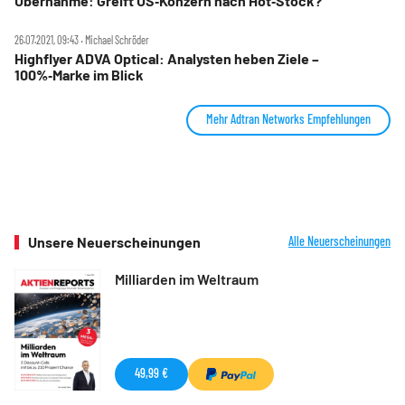
Übernahme: Greift US‑Konzern nach Hot‑Stock?
26.07.2021, 09:43 ‧ Michael Schröder
Highflyer ADVA Optical: Analysten heben Ziele –
100%‑Marke im Blick
Mehr Adtran Networks Empfehlungen
Unsere Neuerscheinungen
Alle Neuerscheinungen
Milliarden im Weltraum
49,99 €