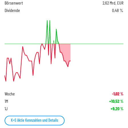
Börsenwert
2,62 Mrd. EUR
Dividende
0,48 %
Woche
-1,02
%
1M
+10,52
%
1J
+9,20
%
K+S Aktie Kennzahlen und Details