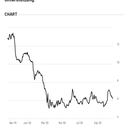
12
10
8
6
4
Nov '19
Jan '20
Mär '20
Mai '20
Jul '20
Sep '20