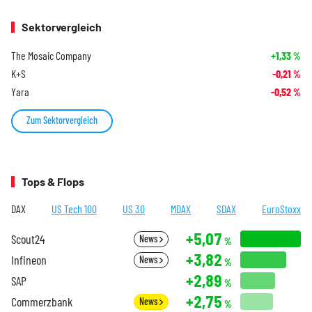
Sektorvergleich
The Mosaic Company
+1,33
%
K+S
-0,21
%
Yara
-0,52
%
Zum Sektorvergleich
Tops & Flops
DAX
US Tech 100
US 30
MDAX
SDAX
EuroStoxx
+5,07
Scout24
News
%
+3,82
Infineon
News
%
+2,89
SAP
%
+2,75
Commerzbank
News
%