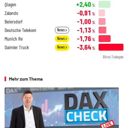
+2,40
Qiagen
%
-0,91
Zalando
%
-1,00
Beiersdorf
%
-1,13
Deutsche Telekom
News
%
-1,76
Munich Re
News
%
-3,64
Daimler Truck
News
%
Börse: Tradegate
Mehr zum Thema