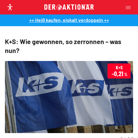
++ Heiß kaufen, eiskalt verdoppeln ++
K+S: Wie gewonnen, so zerronnen – was
nun?
K+S
-0,21
%