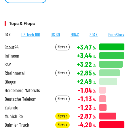
Tops & Flops
DAX
US Tech 100
US 30
MDAX
SDAX
EuroStoxx
+3,47
Scout24
News
%
+3,44
Infineon
%
+3,22
SAP
%
+2,85
Rheinmetall
News
%
+2,49
Qiagen
%
-1,04
Heidelberg Materials
%
-1,13
Deutsche Telekom
News
%
-1,23
Zalando
%
-2,87
Munich Re
News
%
-4,20
Daimler Truck
News
%