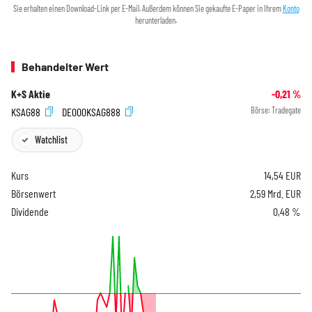
Sie erhalten einen Download-Link per E-Mail. Außerdem können Sie gekaufte E-Paper in Ihrem
Konto
herunterladen.
Behandelter Wert
K+S Aktie
-0,21
%
KSAG88
DE000KSAG888
Börse:
Tradegate
Watchlist
Kurs
14,54
EUR
Börsenwert
2,59 Mrd. EUR
Dividende
0,48 %