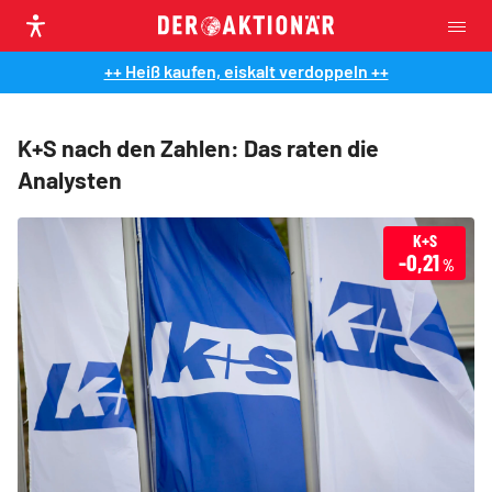
++ Heiß kaufen, eiskalt verdoppeln ++
K+S nach den Zahlen: Das raten die
Analysten
K+S
-0,21
%