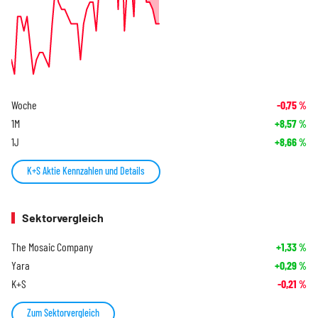
Woche
-0,75
%
1M
+8,57
%
1J
+8,66
%
K+S Aktie Kennzahlen und Details
Sektorvergleich
The Mosaic Company
+1,33
%
Yara
+0,29
%
K+S
-0,21
%
Zum Sektorvergleich