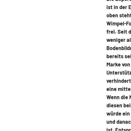
ist in der
oben steht
Wimpel-Fo
frei. Seit
weniger al
Bodenbild
bereits se
Marke von 
Unterstütz
verhindert
eine mitte
Wenn die N
diesen bei
würde ein 
und danach
ist. Entsp