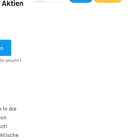
5 Aktien
en
Sie gekaufte E-
 in die
ton
sch
aktische