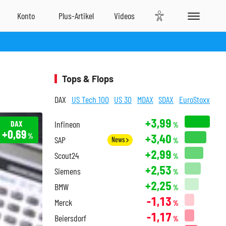
Tops & Flops
DAX
US Tech 100
US 30
MDAX
SDAX
EuroStoxx
+3,99
DAX
Infineon
%
+0,69
+3,40
%
SAP
News
%
+2,99
Scout24
%
+2,53
Siemens
%
+2,25
BMW
%
-1,13
Merck
%
-1,17
Beiersdorf
%