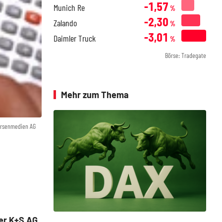
-1,57
Munich Re
%
-2,30
Zalando
%
-3,01
Daimler Truck
%
Börse: Tradegate
Mehr zum Thema
örsenmedien AG
er K+S AG