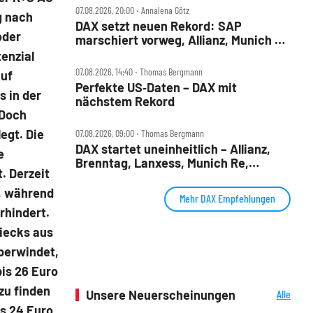
07.08.2026, 20:00 ‧ Annalena Götz
g nach
DAX setzt neuen Rekord: SAP
oder
marschiert vorweg, Allianz, Munich Re
& Daimler Truck patzen
enzial
07.08.2026, 14:40 ‧ Thomas Bergmann
auf
Perfekte US‑Daten – DAX mit
s in der
nächstem Rekord
 Doch
egt. Die
07.08.2026, 09:00 ‧ Thomas Bergmann
DAX startet uneinheitlich – Allianz,
e
Brenntag, Lanxess, Munich Re,
. Derzeit
Porsche SE, SUSS MicroTec im Check
e, während
Mehr DAX Empfehlungen
rhindert.
eiecks aus
überwindet,
is 26 Euro
zu finden
Unsere Neuerscheinungen
Alle
Neuerscheinungen
ls 24 Euro