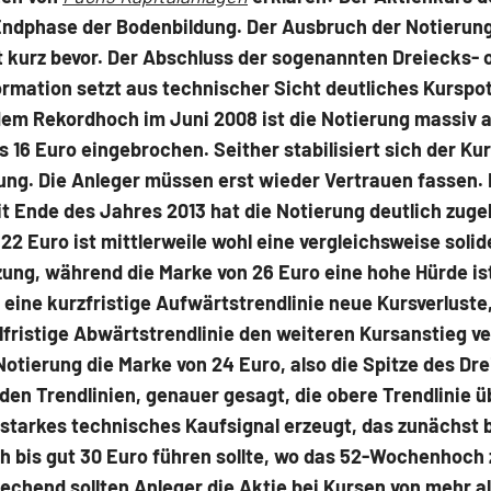
 Endphase der Bodenbildung. Der Ausbruch der Notierun
 kurz bevor. Der Abschluss der sogenannten Dreiecks- 
rmation setzt aus technischer Sicht deutliches Kurspot
 dem Rekordhoch im Juni 2008 ist die Notierung massiv 
s 16 Euro eingebrochen. Seither stabilisiert sich der Kur
ung. Die Anleger müssen erst wieder Vertrauen fassen.
it Ende des Jahres 2013 hat die Notierung deutlich zugel
22 Euro ist mittlerweile wohl eine vergleichsweise solid
ung, während die Marke von 26 Euro eine hohe Hürde ist
 eine kurzfristige Aufwärtstrendlinie neue Kursverlust
lfristige Abwärtstrendlinie den weiteren Kursanstieg ve
otierung die Marke von 24 Euro, also die Spitze des Dr
den Trendlinien, genauer gesagt, die obere Trendlinie 
starkes technisches Kaufsignal erzeugt, das zunächst b
 bis gut 30 Euro führen sollte, wo das 52-Wochenhoch 
rechend sollten Anleger die Aktie bei Kursen von mehr a