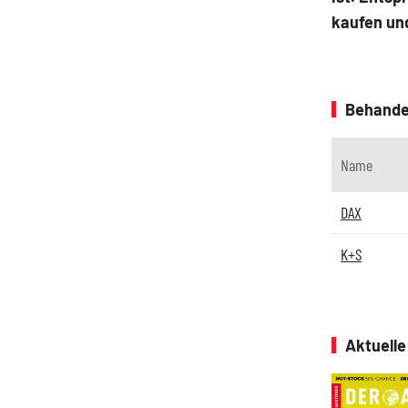
kaufen und
Behande
Name
DAX
K+S
Aktuell