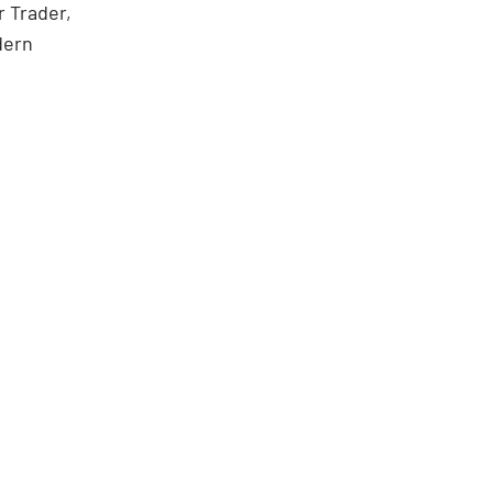
 Trader,
dern