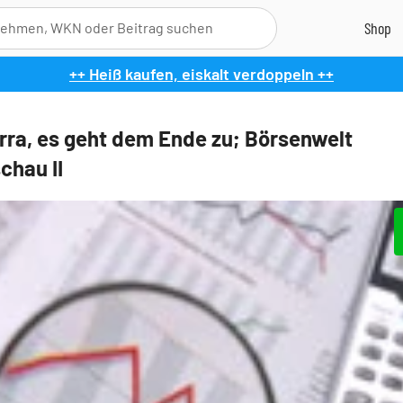
++ Heiß kaufen, eiskalt verdoppeln ++
rra, es geht dem Ende zu; Börsenwelt
chau II