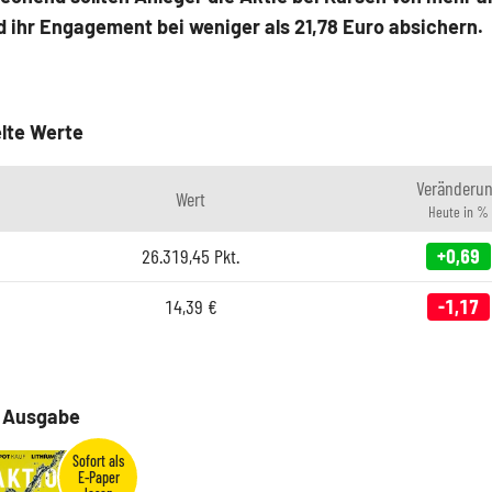
 ihr Engagement bei weniger als 21,78 Euro absichern.
lte Werte
Veränderu
Wert
Heute in %
26.319,45
Pkt.
+0,69
14,39
€
-1,17
e Ausgabe