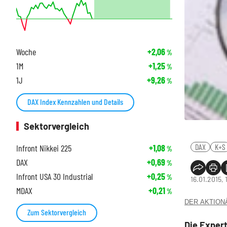
Woche
+2,06
%
1M
+1,25
%
1J
+9,26
%
DAX Index Kennzahlen und Details
Sektorvergleich
DAX
K+S
Infront Nikkei 225
+1,08
%
DAX
+0,69
%
Infront USA 30 Industrial
+0,25
%
16.01.2015, 
MDAX
+0,21
%
DER AKTIONÄR
Zum Sektorvergleich
Die Exper