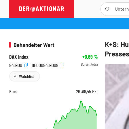
K+S: Hu
Behandelter Wert
Presses
DAX Index
+0,69
%
Börse:
Xetra
846900
DE0008469008
Watchlist
Kurs
26.319,45
Pkt