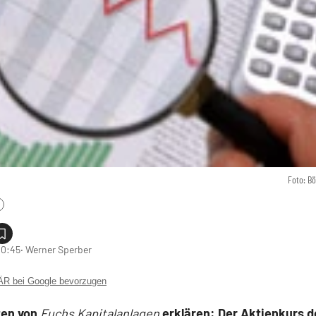
Foto: B
10:45
‧ Werner Sperber
 bei Google bevorzugen
ten von
Fuchs Kapitalanlagen
erklären: Der Aktienkurs d