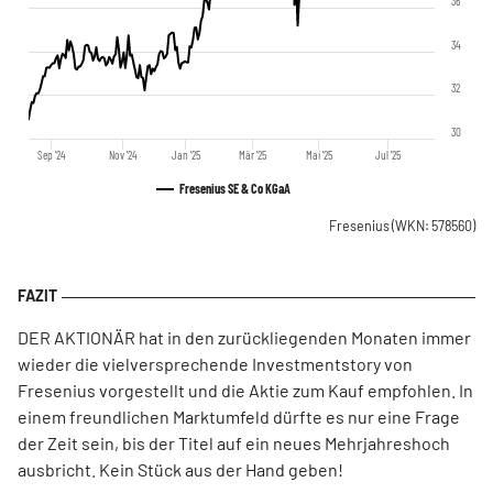
36
34
32
30
Sep '24
Nov '24
Jan '25
Mär '25
Mai '25
Jul '25
Fresenius SE & Co KGaA
Fresenius
(WKN: 578560)
DER AKTIONÄR hat in den zurückliegenden Monaten immer
wieder die vielversprechende Investmentstory von
Fresenius vorgestellt und die Aktie zum Kauf empfohlen. In
einem freundlichen Marktumfeld dürfte es nur eine Frage
der Zeit sein, bis der Titel auf ein neues Mehrjahreshoch
ausbricht. Kein Stück aus der Hand geben!