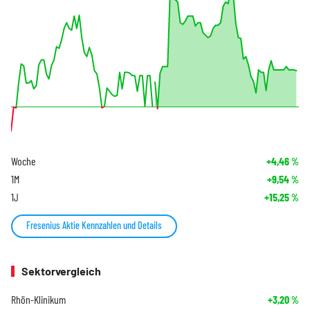
Woche
+4,46
%
1M
+9,54
%
1J
+15,25
%
Fresenius Aktie Kennzahlen und Details
Sektorvergleich
Rhön-Klinikum
+3,20
%