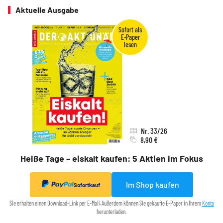
Aktuelle Ausgabe
Nr. 33/26
8,90 €
Heiße Tage – eiskalt kaufen: 5 Aktien im Fokus
Im Shop kaufen
Sofortkauf
Sie erhalten einen Download-Link per E-Mail. Außerdem können Sie gekaufte E-Paper in Ihrem
Konto
herunterladen.