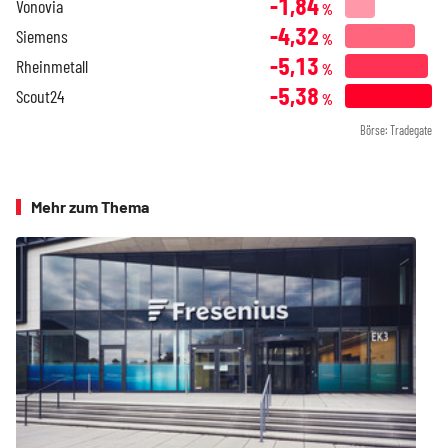
-1,84
Vonovia
%
-4,32
Siemens
%
-5,13
Rheinmetall
%
-5,38
Scout24
%
Börse: Tradegate
Mehr zum Thema