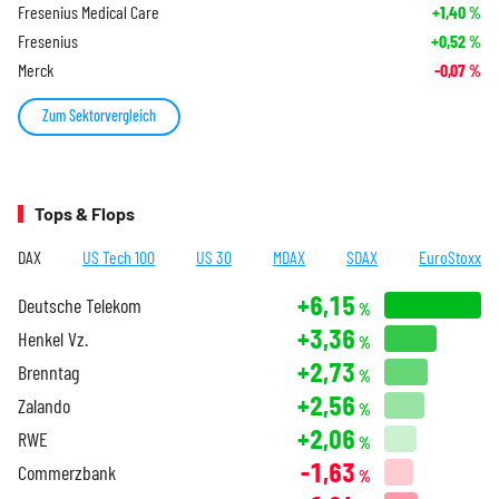
Fresenius Medical Care
+1,40
%
Fresenius
+0,52
%
Merck
-0,07
%
Zum Sektorvergleich
Tops & Flops
DAX
US Tech 100
US 30
MDAX
SDAX
EuroStoxx
+6,15
Deutsche Telekom
%
+3,36
Henkel Vz.
%
+2,73
Brenntag
%
+2,56
Zalando
%
+2,06
RWE
%
-1,63
Commerzbank
%