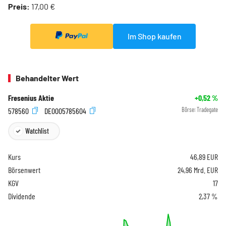
Preis:
17,00 €
Im Shop kaufen
Behandelter Wert
Fresenius Aktie
+0,52
%
578560
DE0005785604
Börse:
Tradegate
Watchlist
Kurs
46,89
EUR
Börsenwert
24,96 Mrd. EUR
KGV
17
Dividende
2,37 %