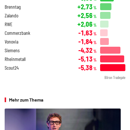
+2,73
Brenntag
%
+2,56
Zalando
%
+2,06
RWE
%
-1,63
Commerzbank
%
-1,84
Vonovia
%
-4,32
Siemens
%
-5,13
Rheinmetall
%
-5,38
Scout24
%
Börse: Tradegate
Mehr zum Thema