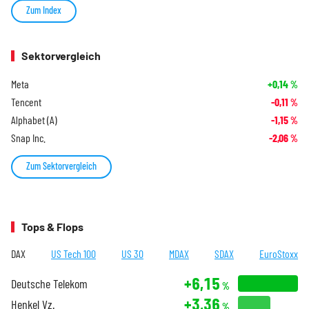
Zum Index
Sektorvergleich
Meta
+0,14
%
Tencent
-0,11
%
Alphabet (A)
-1,15
%
Snap Inc.
-2,06
%
Zum Sektorvergleich
Tops & Flops
DAX
US Tech 100
US 30
MDAX
SDAX
EuroStoxx
+6,15
Deutsche Telekom
%
+3,36
Henkel Vz.
%