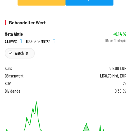
Behandelter Wert
Meta Aktie
+0,14
%
A1JWVX
US30303M1027
Börse:
Tradegate
Watchlist
Kurs
512,00
EUR
Börsenwert
1.130,79 Mrd. EUR
KGV
22
Dividende
0,36 %