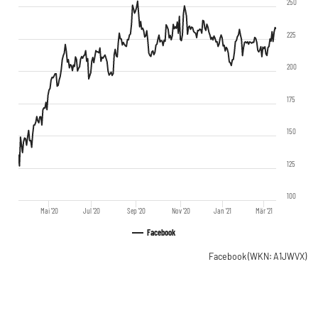
250
225
200
175
150
125
100
Mai '20
Jul '20
Sep '20
Nov '20
Jan '21
Mär '21
Facebook
Facebook
(WKN: A1JWVX)