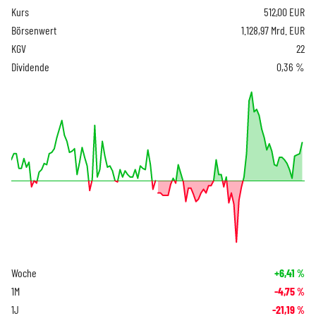
Kurs
512,00
EUR
Börsenwert
1.128,97 Mrd. EUR
KGV
22
Dividende
0,36 %
Woche
+6,41
%
1M
-4,75
%
1J
-21,19
%