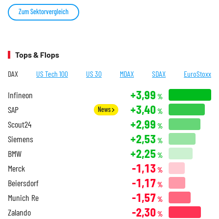
Zum Sektorvergleich
Tops & Flops
DAX
US Tech 100
US 30
MDAX
SDAX
EuroStoxx
+3,99
Infineon
%
+3,40
SAP
News
%
+2,99
Scout24
%
+2,53
Siemens
%
+2,25
BMW
%
-1,13
Merck
%
-1,17
Beiersdorf
%
-1,57
Munich Re
%
-2,30
Zalando
%