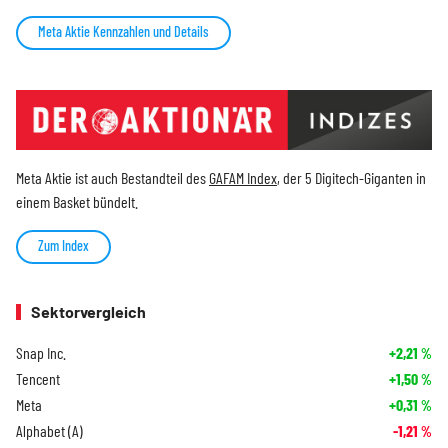
Meta Aktie Kennzahlen und Details
Meta Aktie ist auch Bestandteil des
GAFAM Index
, der 5 Digitech-Giganten in
einem Basket bündelt.
Zum Index
Sektorvergleich
Snap Inc.
+2,21
%
Tencent
+1,50
%
Meta
+0,31
%
Alphabet (A)
-1,21
%