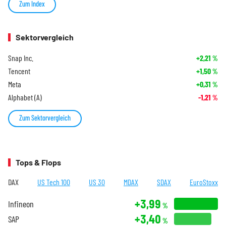
Zum Index
Sektorvergleich
Snap Inc.
+2,21
%
Tencent
+1,50
%
Meta
+0,31
%
Alphabet (A)
-1,21
%
Zum Sektorvergleich
Tops & Flops
DAX
US Tech 100
US 30
MDAX
SDAX
EuroStoxx
+3,99
Infineon
%
+3,40
SAP
%