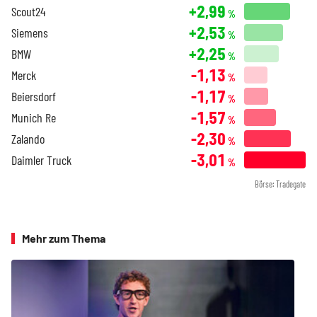
+2,99
Scout24
%
+2,53
Siemens
%
+2,25
BMW
%
-1,13
Merck
%
-1,17
Beiersdorf
%
-1,57
Munich Re
%
-2,30
Zalando
%
-3,01
Daimler Truck
%
Börse: Tradegate
Mehr zum Thema