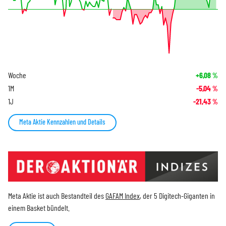
Woche
+6,08
%
1M
-5,04
%
1J
-21,43
%
Meta Aktie Kennzahlen und Details
Meta Aktie ist auch Bestandteil des
GAFAM Index
, der 5 Digitech-Giganten in
einem Basket bündelt.