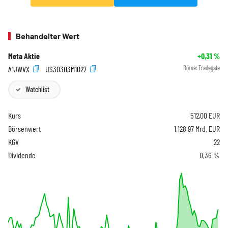
Behandelter Wert
Meta Aktie
+0,31
%
A1JWVX
US30303M1027
Börse:
Tradegate
Watchlist
Kurs
512,00
EUR
Börsenwert
1.128,97 Mrd. EUR
KGV
22
Dividende
0,36 %