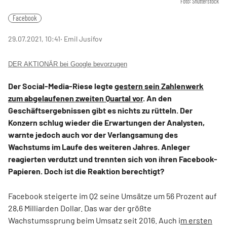
Foto: Shutterstock
Facebook
29.07.2021, 10:41
‧ Emil Jusifov
DER AKTIONÄR bei Google bevorzugen
Der Social-Media-Riese legte
gestern sein Zahlenwerk
zum abgelaufenen zweiten Quartal vor
. An den
Geschäftsergebnissen gibt es nichts zu rütteln. Der
Konzern schlug wieder die Erwartungen der Analysten,
warnte jedoch auch vor der Verlangsamung des
Wachstums im Laufe des weiteren Jahres. Anleger
reagierten verdutzt und trennten sich von ihren Facebook-
Papieren. Doch ist die Reaktion berechtigt?
Facebook steigerte im Q2 seine Umsätze um 56 Prozent auf
28,6 Milliarden Dollar. Das war der größte
Wachstumssprung beim Umsatz seit 2016. Auch i
m ersten