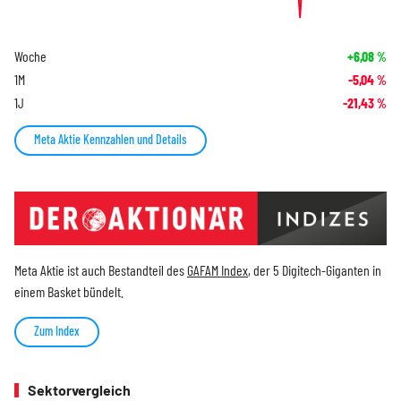
Woche
+6,08
%
1M
-5,04
%
1J
-21,43
%
Meta Aktie Kennzahlen und Details
Meta Aktie ist auch Bestandteil des
GAFAM Index
, der 5 Digitech-Giganten in
einem Basket bündelt.
Zum Index
Sektorvergleich