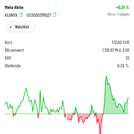
Meta Aktie
+0,31
%
A1JWVX
US30303M1027
Börse:
Tradegate
Watchlist
Kurs
512,00
EUR
Börsenwert
1.128,97 Mrd. EUR
KGV
22
Dividende
0,36 %