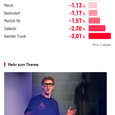
-1,13
Merck
%
-1,17
Beiersdorf
%
-1,57
Munich Re
%
-2,30
Zalando
%
-3,01
Daimler Truck
%
Börse: Tradegate
Mehr zum Thema