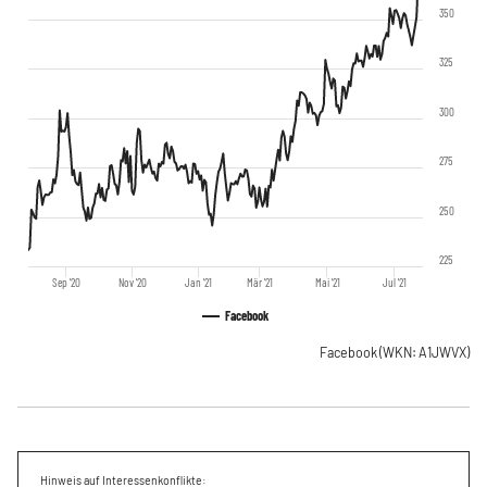
350
325
300
275
250
225
Sep '20
Nov '20
Jan '21
Mär '21
Mai '21
Jul '21
Facebook
Facebook
(WKN: A1JWVX)
Hinweis auf Interessenkonflikte: