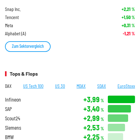
Snap Inc.
+2,21
%
Tencent
+1,50
%
Meta
+0,31
%
Alphabet (A)
-1,21
%
Zum Sektorvergleich
Tops & Flops
DAX
US Tech 100
US 30
MDAX
SDAX
EuroStoxx
+3,99
Infineon
%
+3,40
SAP
%
+2,99
Scout24
%
+2,53
Siemens
%
+2,25
BMW
%