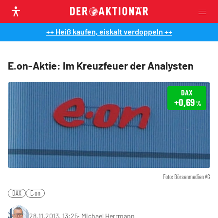
++ Heiß kaufen, eiskalt verdoppeln ++
E.on-Aktie: Im Kreuzfeuer der Analysten
DAX
+0,69
%
Foto: Börsenmedien AG
DAX
E.on
28.11.2013, 13:25
‧
Michael Herrmann