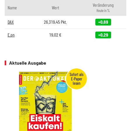
Veränderung
Name
Wert
Heute in %
DAX
26.319,45
Pkt.
+0,69
E.on
19,02
€
+0,29
Aktuelle Ausgabe