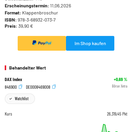
Erscheinungstermin:
11.06.2026
Format:
Klappenbroschur
ISBN:
978-3-68932-073-7
Preis:
39,90 €
Im Shop kaufen
Behandelter Wert
DAX Index
+0,69
%
846900
DE0008469008
Börse:
Xetra
Watchlist
Kurs
26.319,45
Pkt