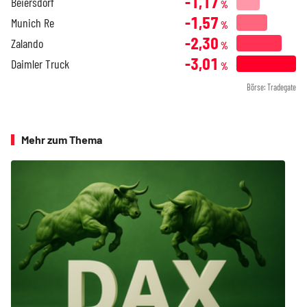
-1,17
Beiersdorf
%
-1,57
Munich Re
%
-2,30
Zalando
%
-3,01
Daimler Truck
%
Börse: Tradegate
Mehr zum Thema