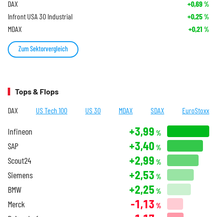
DAX
+0,69
%
Infront USA 30 Industrial
+0,25
%
MDAX
+0,21
%
Zum Sektorvergleich
Tops & Flops
DAX
US Tech 100
US 30
MDAX
SDAX
EuroStoxx
+3,99
Infineon
%
+3,40
SAP
%
+2,99
Scout24
%
+2,53
Siemens
%
+2,25
BMW
%
-1,13
Merck
%