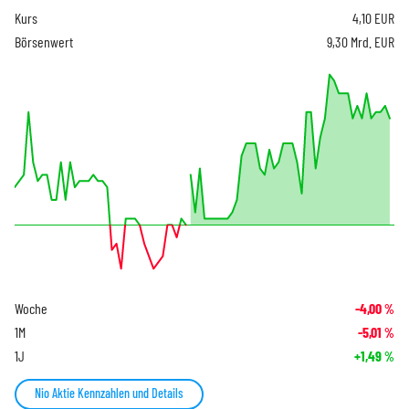
Kurs
4,10
EUR
Börsenwert
9,30 Mrd. EUR
Woche
-4,00
%
1M
-5,01
%
1J
+1,49
%
Nio Aktie Kennzahlen und Details