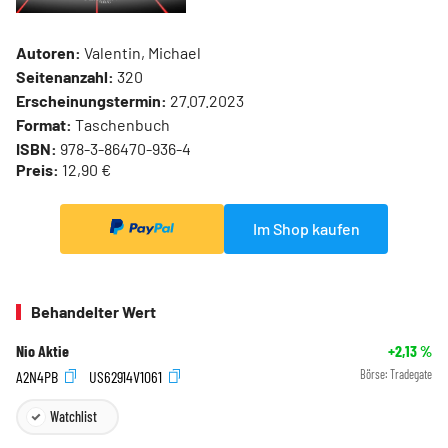
Autoren:
Valentin, Michael
Seitenanzahl:
320
Erscheinungstermin:
27.07.2023
Format:
Taschenbuch
ISBN:
978-3-86470-936-4
Preis:
12,90 €
Im Shop kaufen
Behandelter Wert
Nio Aktie
+2,13
%
A2N4PB
US62914V1061
Börse:
Tradegate
Watchlist