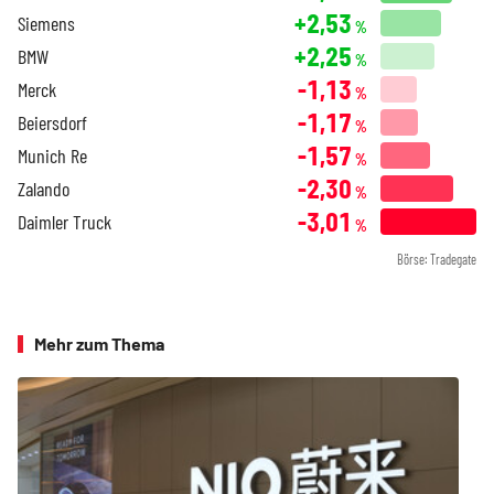
+2,53
Siemens
%
+2,25
BMW
%
-1,13
Merck
%
-1,17
Beiersdorf
%
-1,57
Munich Re
%
-2,30
Zalando
%
-3,01
Daimler Truck
%
Börse: Tradegate
Mehr zum Thema