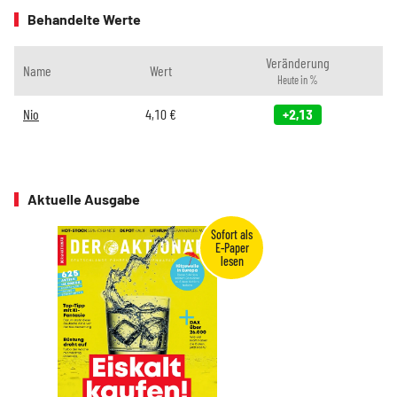
Behandelte Werte
Veränderung
Name
Wert
Heute in %
Nio
4,10
€
+2,13
Aktuelle Ausgabe