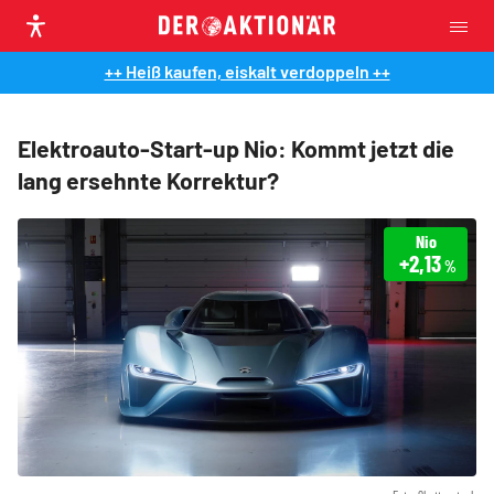
++ Heiß kaufen, eiskalt verdoppeln ++
Elektroauto-Start-up Nio: Kommt jetzt die
lang ersehnte Korrektur?
Nio
+2,13
%