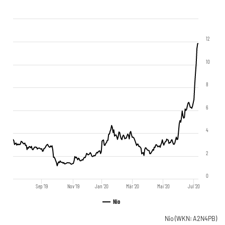
12
10
8
6
4
2
0
Sep '19
Nov '19
Jan '20
Mär '20
Mai '20
Jul '20
Nio
Nio
(WKN: A2N4PB)