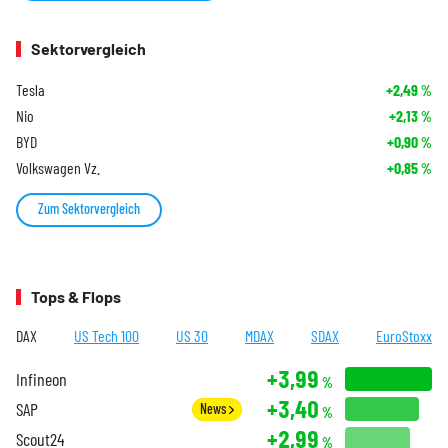
Sektorvergleich
Tesla
+2,49
%
Nio
+2,13
%
BYD
+0,90
%
Volkswagen Vz.
+0,85
%
Zum Sektorvergleich
Tops & Flops
DAX
US Tech 100
US 30
MDAX
SDAX
EuroStoxx
+3,99
Infineon
%
+3,40
SAP
News
%
+2,99
Scout24
%