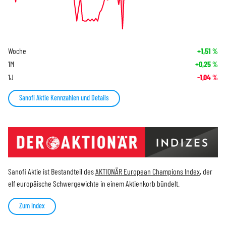
Woche
+1,51
%
1M
+0,25
%
1J
-1,04
%
Sanofi Aktie Kennzahlen und Details
Sanofi Aktie ist Bestandteil des
AKTIONÄR European Champions Index
, der
elf europäische Schwergewichte in einem Aktienkorb bündelt.
Zum Index