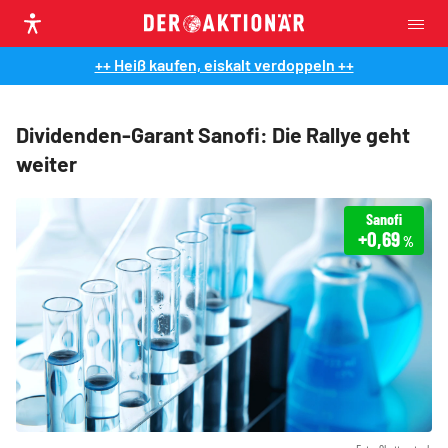
++ Heiß kaufen, eiskalt verdoppeln ++
Dividenden-Garant Sanofi: Die Rallye geht
weiter
Sanofi
+0,69
%