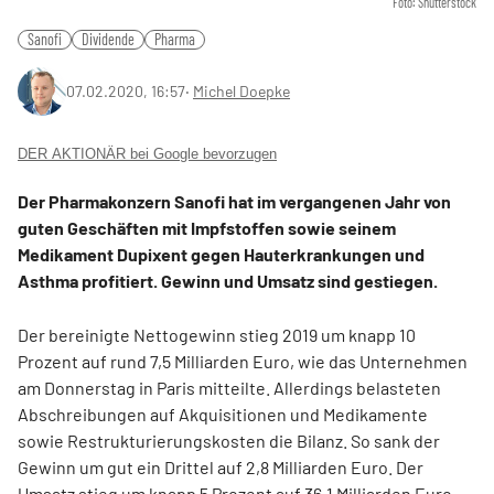
Foto: Shutterstock
Sanofi
Dividende
Pharma
07.02.2020, 16:57
‧
Michel Doepke
DER AKTIONÄR bei Google bevorzugen
Der Pharmakonzern Sanofi hat im vergangenen Jahr von
guten Geschäften mit Impfstoffen sowie seinem
Medikament Dupixent gegen Hauterkrankungen und
Asthma profitiert. Gewinn und Umsatz sind gestiegen.
Der bereinigte Nettogewinn stieg 2019 um knapp 10
Prozent auf rund 7,5 Milliarden Euro, wie das Unternehmen
am Donnerstag in Paris mitteilte. Allerdings belasteten
Abschreibungen auf Akquisitionen und Medikamente
sowie Restrukturierungskosten die Bilanz. So sank der
Gewinn um gut ein Drittel auf 2,8 Milliarden Euro. Der
Umsatz stieg um knapp 5 Prozent auf 36,1 Milliarden Euro.