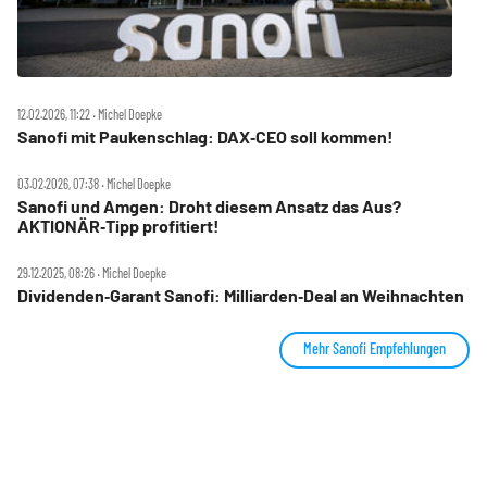
12.02.2026, 11:22 ‧ Michel Doepke
Sanofi mit Paukenschlag: DAX‑CEO soll kommen!
03.02.2026, 07:38 ‧ Michel Doepke
Sanofi und Amgen: Droht diesem Ansatz das Aus?
AKTIONÄR‑Tipp profitiert!
29.12.2025, 08:26 ‧ Michel Doepke
Dividenden‑Garant Sanofi: Milliarden‑Deal an Weihnachten
Mehr Sanofi Empfehlungen