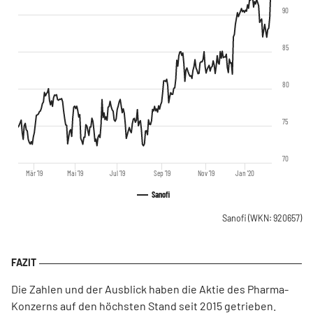
90
85
80
75
70
Mär '19
Mai '19
Jul '19
Sep '19
Nov '19
Jan '20
Sanofi
Sanofi
(WKN: 920657)
Die Zahlen und der Ausblick haben die Aktie des Pharma-
Konzerns auf den höchsten Stand seit 2015 getrieben.