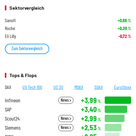
Sektorvergleich
Sanofi
+0,69
%
Roche
+0,20
%
Eli Lilly
-0,72
%
Zum Sektorvergleich
Tops & Flops
DAX
US Tech 100
US 30
MDAX
SDAX
EuroStoxx
+3,99
Infineon
News
%
+3,40
SAP
%
+2,99
Scout24
News
%
+2,53
Siemens
News
%