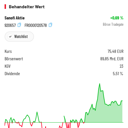
Behandelter Wert
Sanofi Aktie
+0,69
%
920657
FR0000120578
Börse:
Tradegate
Watchlist
Kurs
75,48
EUR
Börsenwert
89,85 Mrd. EUR
KGV
23
Dividende
5,51 %