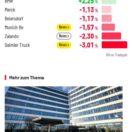
+2,25
BMW
%
-1,13
Merck
%
-1,17
Beiersdorf
%
-1,57
Munich Re
News
%
-2,30
Zalando
News
%
-3,01
Daimler Truck
News
%
Börse: Tradegate
Mehr zum Thema