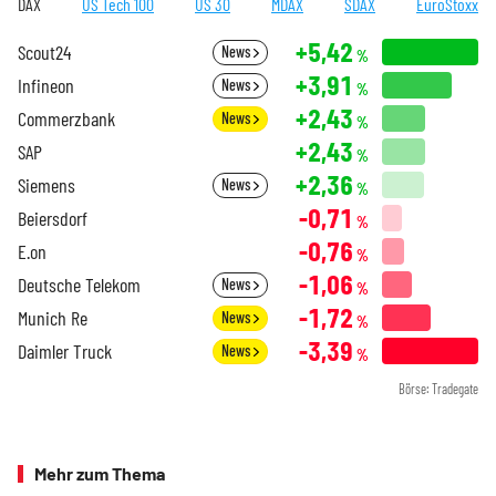
DAX
US Tech 100
US 30
MDAX
SDAX
EuroStoxx
+5,42
Scout24
News
%
+3,91
Infineon
News
%
+2,43
Commerzbank
News
%
+2,43
SAP
%
+2,36
Siemens
News
%
-0,71
Beiersdorf
%
-0,76
E.on
%
-1,06
Deutsche Telekom
News
%
-1,72
Munich Re
News
%
-3,39
Daimler Truck
News
%
Börse: Tradegate
Mehr zum Thema