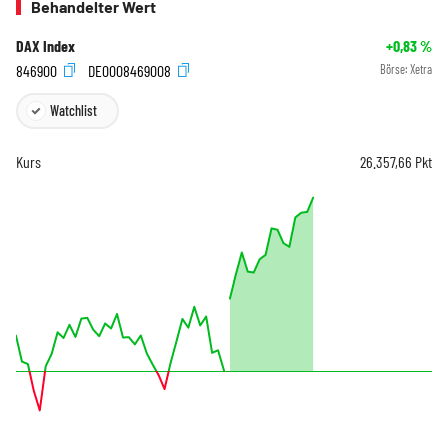
Behandelter Wert
DAX Index
+0,83
%
846900
DE0008469008
Börse:
Xetra
Watchlist
Kurs
26.357,66
Pkt