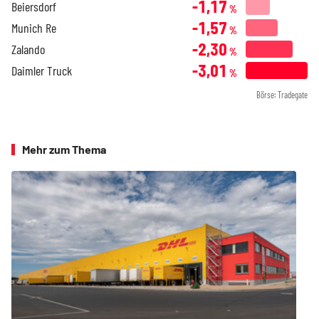
-1,17
Beiersdorf
%
-1,57
Munich Re
%
-2,30
Zalando
%
-3,01
Daimler Truck
%
Börse: Tradegate
Mehr zum Thema