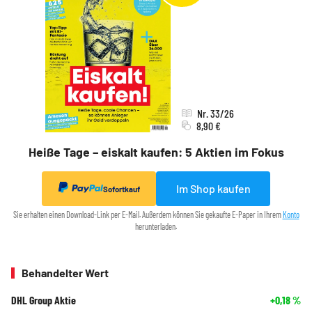
Nr. 33/26
8,90 €
Heiße Tage – eiskalt kaufen: 5 Aktien im Fokus
Im Shop kaufen
Sofortkauf
Sie erhalten einen Download-Link per E-Mail. Außerdem können Sie gekaufte E-Paper in Ihrem
Konto
herunterladen.
Behandelter Wert
DHL Group Aktie
+0,18
%