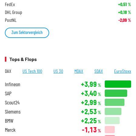
FedEx
+0,51
%
DHL Group
+0,18
%
PostNL
-2,09
%
Zum Sektorvergleich
Tops & Flops
DAX
US Tech 100
US 30
MDAX
SDAX
EuroStoxx
+3,99
Infineon
%
+3,40
SAP
%
+2,99
Scout24
%
+2,53
Siemens
%
+2,25
BMW
%
-1,13
Merck
%