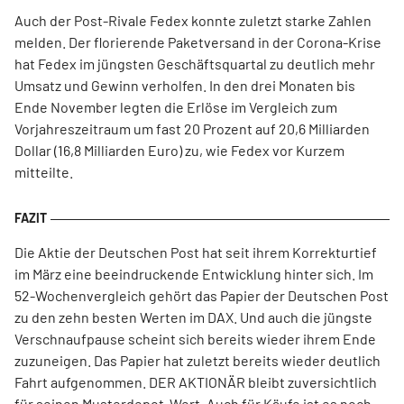
Auch der Post-Rivale Fedex konnte zuletzt starke Zahlen
melden. Der florierende Paketversand in der Corona-Krise
hat Fedex im jüngsten Geschäftsquartal zu deutlich mehr
Umsatz und Gewinn verholfen. In den drei Monaten bis
Ende November legten die Erlöse im Vergleich zum
Vorjahreszeitraum um fast 20 Prozent auf 20,6 Milliarden
Dollar (16,8 Milliarden Euro) zu, wie Fedex vor Kurzem
mitteilte.
Die Aktie der Deutschen Post hat seit ihrem Korrekturtief
im März eine beeindruckende Entwicklung hinter sich. Im
52-Wochenvergleich gehört das Papier der Deutschen Post
zu den zehn besten Werten im DAX. Und auch die jüngste
Verschnaufpause scheint sich bereits wieder ihrem Ende
zuzuneigen. Das Papier hat zuletzt bereits wieder deutlich
Fahrt aufgenommen. DER AKTIONÄR bleibt zuversichtlich
für seinen Musterdepot-Wert. Auch für Käufe ist es noch