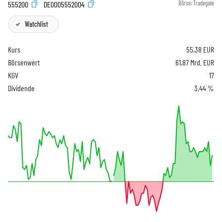
555200
DE0005552004
Börse:
Tradegate
Watchlist
Kurs
55,38
EUR
Börsenwert
61,87 Mrd. EUR
KGV
17
Dividende
3,44 %