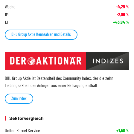
Woche
-4,29
%
1M
-2,09
%
1J
+43,84
%
DHL Group Aktie Kennzahlen und Details
DHL Group Aktie ist Bestandteil des Community Index, der die zehn
Lieblingsaktien der Anleger aus einer Befragung enthält.
Zum Index
Sektorvergleich
United Parcel Service
+1,50
%