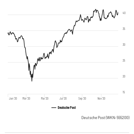
40
35
30
25
20
15
Jan '20
Mär '20
Mai '20
Jul '20
Sep '20
Nov '20
Deutsche Post
Deutsche Post
(WKN: 555200)