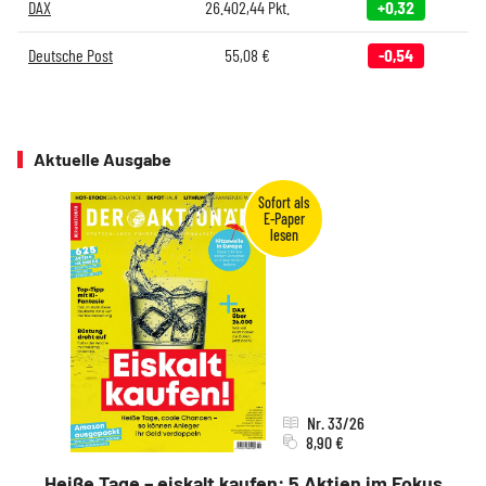
DAX
26.402,44
Pkt.
+0,32
Deutsche Post
55,08
€
-0,54
Aktuelle Ausgabe
Nr. 33/26
8,90 €
Heiße Tage – eiskalt kaufen: 5 Aktien im Fokus