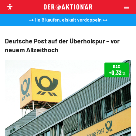
++ Heiß kaufen, eiskalt verdoppeln ++
Deutsche Post auf der Überholspur – vor
neuem Allzeithoch
DAX
+0,32
%