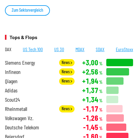
Zum Sektorvergleich
Tops & Flops
DAX
US Tech 100
US 30
MDAX
SDAX
EuroStoxx
+3,00
Siemens Energy
News
%
+2,56
Infineon
News
%
+1,94
Qiagen
News
%
+1,37
Adidas
%
+1,34
Scout24
%
-1,17
Rheinmetall
News
%
-1,26
Volkswagen Vz.
%
-1,45
Deutsche Telekom
%
-1,60
Beiersdorf
%