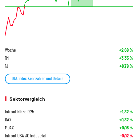
Woche
+2,69
%
1M
+3,35
%
1J
+8,79
%
DAX Index Kennzahlen und Details
Sektorvergleich
Infront Nikkei 225
+1,32
%
DAX
+0,32
%
MDAX
+0,08
%
Infront USA 30 Industrial
-0,02
%