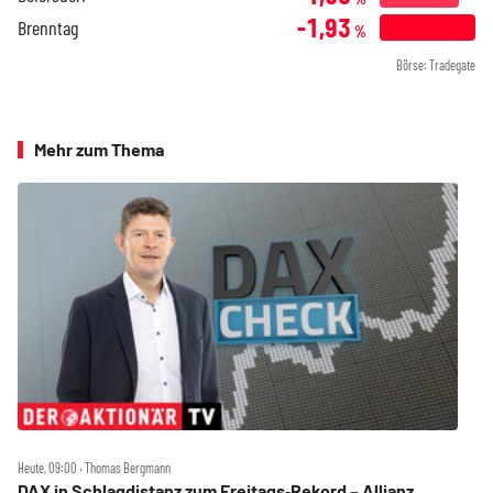
-1,93
Brenntag
%
Börse: Tradegate
Mehr zum Thema
Heute, 09:00 ‧ Thomas Bergmann
DAX in Schlagdistanz zum Freitags‑Rekord – Allianz,