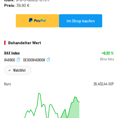
Preis:
39,90 €
Im Shop kaufen
Behandelter Wert
DAX Index
+0,32
%
846900
DE0008469008
Börse:
Xetra
Watchlist
Kurs
26.402,44
XXP