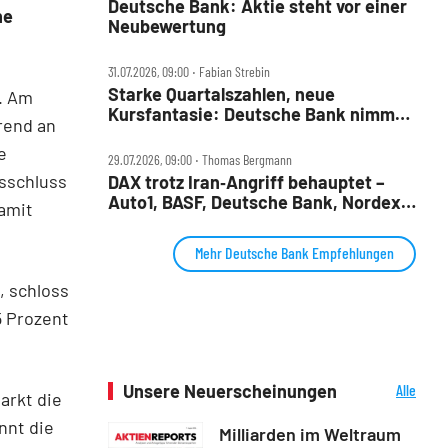
Deutsche Bank: Aktie steht vor einer
ne
Neubewertung
31.07.2026, 09:00 ‧ Fabian Strebin
Starke Quartalszahlen, neue
. Am
Kursfantasie: Deutsche Bank nimmt
rend an
2028‑Ziele ins Visier
e
29.07.2026, 09:00 ‧ Thomas Bergmann
sschluss
DAX trotz Iran‑Angriff behauptet –
Auto1, BASF, Deutsche Bank, Nordex,
amit
Porsche AG und Redcare im Check
Mehr Deutsche Bank Empfehlungen
, schloss
5 Prozent
Unsere Neuerscheinungen
Alle
arkt die
Neuerscheinungen
nnt die
Milliarden im Weltraum