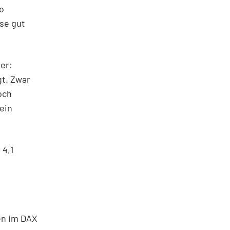
o
sse gut
er:
gt. Zwar
och
 ein
 4,1
en im DAX