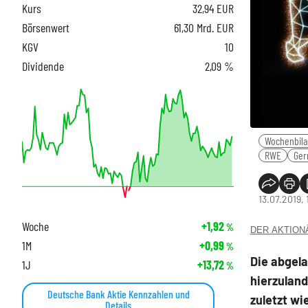
Kurs
32,94
EUR
Börsenwert
61,30 Mrd. EUR
KGV
10
Dividende
2,09 %
Wochenbil
RWE
Ger
13.07.2019, 
Woche
+1,92
%
DER AKTIONÄR
1M
+0,99
%
Die abgel
1J
+13,72
%
hierzulan
Deutsche Bank Aktie Kennzahlen und
zuletzt wi
Details