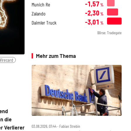
-1,57
Munich Re
%
-2,30
Zalando
%
-3,01
Daimler Truck
%
Börse: Tradegate
Mehr zum Thema
Wirecard
rend
n die
03.08.2026, 07:44 ‧ Fabian Strebin
r Verlierer