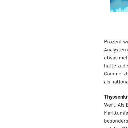
Prozent wa
Analysten
etwas meh
hatte zu
Commerzb
als nation
Thyssenk
Wert. Als 
Marktumfel
besonders