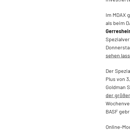
Im MDAX g
als beim D
Gerreshei
Spezialver
Donnerstag
sehen las
Der Spezi
Plus von 3
Goldman S
der größe
Wochenver
BASF geb
Online-Mo