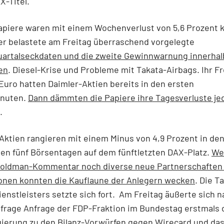
X-Titel.
apiere waren mit einem Wochenverlust von 5,6 Prozent
er belastete am Freitag überraschend vorgelegte
uartalseckdaten und die zweite Gewinnwarnung innerhal
en
. Diesel-Krise und Probleme mit Takata-Airbags. Ihr Fr
Euro hatten Daimler-Aktien bereits in den ersten
nuten.
Dann dämmten die Papiere ihre Tagesverluste je
.
Aktien rangieren mit einem Minus von 4,9 Prozent in de
en fünf Börsentagen auf dem fünftletzten DAX-Platz.
We
 Goldman-Kommentar noch diverse neue Partnerschaften
onen konnten die Kauflaune der Anlegern wecken
. Die T
enstleisters setzte sich fort. Am Freitag äußerte sich n
frage Anfrage der FDP-Fraktion im Bundestag erstmals 
ierung zu den Bilanz-Vorwürfen gegen Wirecard und das