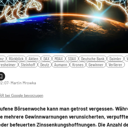
anz
Rückblick
Aktien
DAX
MDAX
SDAX
Deutsche Bank
Daimler
resheimer
Steinhoff
Deutz
Aumann
Krones
Gewinner
Verlierer
12:07
‧ Martin Mrowka
 bei Google bevorzugen
aufene Börsenwoche kann man getrost vergessen. Wäh
de mehrere Gewinnwarnungen verunsicherten, verpuffte
eder befeuerten Zinssenkungshoffnungen. Die Anzahl de