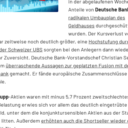
in der abgelaufenen Woch
Anteile von
Deutsche Ban
radikalen Umbauplan des
Geldhauses
durchgeschütt
wurden. Der Kursverlust v
r zeitweise noch deutlich größer, eine
Hochstufung dur
 der Schweizer UBS
sorgten bei den Anlegern dann wiede
r Zuversicht. Deutsche Bank-Vorstandschef Christian 
dem
überraschende Aussagen zur geplatzten Fusion mit d
ank
gemacht. Er fände europäische Zusammenschlüsse 
ale.
rupp
-Aktien waren mit minus 5,7 Prozent zweitschlechte
Belastung erwies sich vor allem das deutlich eingetrübte
d, unter dem die konjunktursensiblen Aktien aus der S
 litten. Außerdem
erhöhten auch die Shortseller wieder