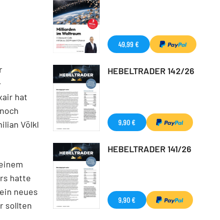
49,99 €
r
HEBELTRADER 142/26
-
air hat
 noch
9,90 €
lian Völkl
HEBELTRADER 141/26
 einem
rs hatte
 ein neues
9,90 €
r sollten