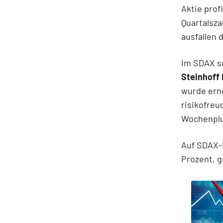
Aktie prof
Quartalsza
ausfallen 
Im SDAX sc
Steinhoff 
wurde ern
risikofreu
Wochenplus
Auf SDAX-P
Prozent, g