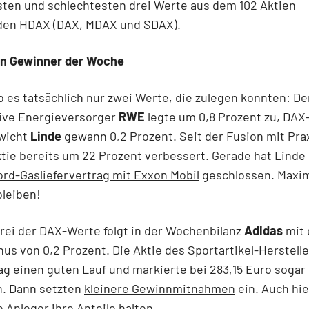
sten und schlechtesten drei Werte aus dem 102 Aktien
en HDAX (DAX, MDAX und SDAX).
en Gewinner der Woche
 es tatsächlich nur zwei Werte, die zulegen konnten: De
tive Energieversorger
RWE
legte um 0,8 Prozent zu, DAX
wicht
Linde
gewann 0,2 Prozent. Seit der Fusion mit Prax
ktie bereits um 22 Prozent verbessert. Gerade hat Linde
rd-Gasliefervertrag mit Exxon Mobil
geschlossen. Maximi
bleiben!
drei der DAX-Werte folgt in der Wochenbilanz
Adidas
mit
nus von 0,2 Prozent. Die Aktie des Sportartikel-Herstelle
ag einen guten Lauf und markierte bei 283,15 Euro sogar
h. Dann setzten
kleinere Gewinnmitnahmen
ein. Auch hie
e Anleger ihre Anteile halten.