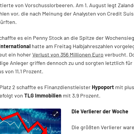
itierte von Vorschusslorbeeren. Am 1. August legt Zaland
hlen vor, die nach Meinung der Analysten von Credit Sui
dürften.
haffte es ein Penny Stock an die Spitze der Wochensieg
International
hatte am Freitag Halbjahreszahlen vorgele
eut ein hoher
Verlust von 356 Millionen Euro
verbucht. D
dige Anleger griffen dennoch zu und sorgten letztlich für
 von 11,1 Prozent.
latz 2 schaffte es Finanzdienstleister
Hypoport
mit plus
efolgt von
TLG Immobilien
mit 3,9 Prozent.
Die Verlierer der Woche
Die größten Verlierer war