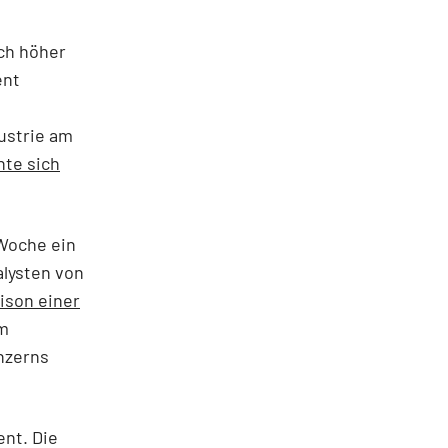
ch höher
ent
ustrie am
te sich
 Woche ein
alysten von
ison einer
im
nzerns
ent. Die