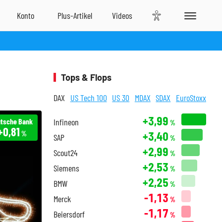
Tops & Flops
DAX
US Tech 100
US 30
MDAX
SDAX
EuroStoxx
+3,99
tsche Bank
Infineon
%
+0,81
+3,40
%
SAP
%
+2,99
Scout24
%
+2,53
Siemens
%
+2,25
BMW
%
-1,13
Merck
%
-1,17
Beiersdorf
%