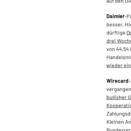
auf den DA
Daimler
-P
besser. Hi
dürftige
Q
drei Woch
von 44,54 
Handelsmi
wieder ein
Wirecard
-
vergangen
bullisher
Kooperati
Zahlungsdi
Kleinen An
Bundesreg