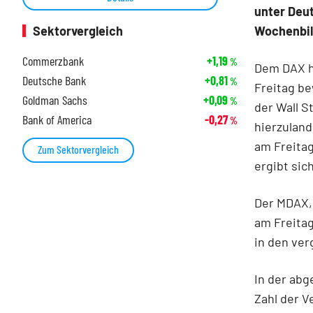
unter Deut
Wochenbil
Sektorvergleich
Commerzbank
+1,19
%
Dem DAX h
Deutsche Bank
+0,81
%
Freitag be
Goldman Sachs
+0,09
%
der Wall S
Bank of America
-0,27
%
hierzulan
am Freita
Zum Sektorvergleich
ergibt si
Der MDAX, 
am Freitag
in den ve
In der ab
Zahl der V