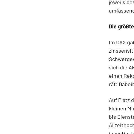
jeweils be
umfassend
Die größt
Im DAX gab
zinssensi
Schwerge
sich die A
einen
Reko
rät: Dabei
Auf Platz 
kleinen Mi
bis Dienst
Allzeithoc
investiert