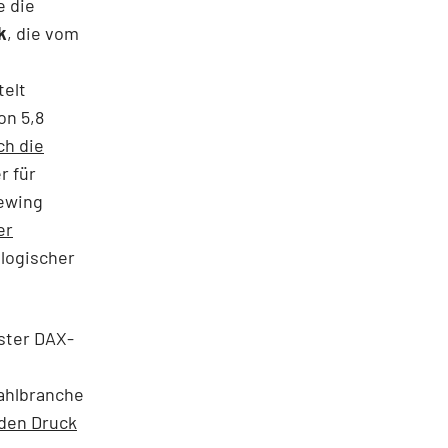
e die
k
, die vom
elt
on 5,8
ch die
r für
Sewing
er
logischer
ster DAX-
tahlbranche
 den Druck