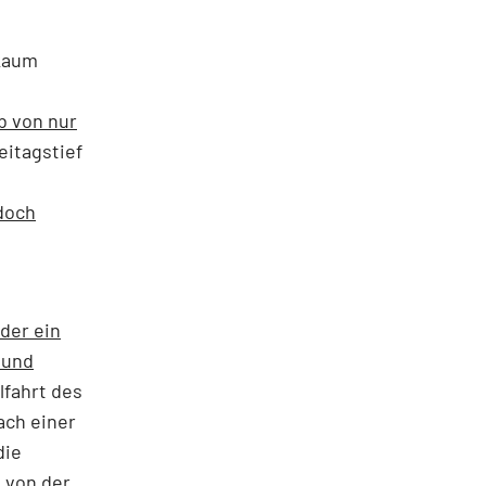
 kaum
b von nur
eitagstief
doch
n
der ein
 und
alfahrt des
ach einer
die
 von der