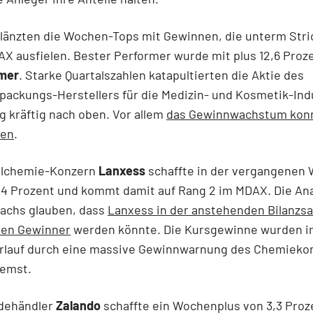
länzten die Wochen-Tops mit Gewinnen, die unterm Stri
AX ausfielen. Bester Performer wurde mit plus 12,6 Proz
mer
. Starke Quartalszahlen katapultierten die Aktie des
packungs-Herstellers für die Medizin- und Kosmetik-Ind
 kräftig nach oben. Vor allem
das Gewinnwachstum konn
sen
.
alchemie-Konzern
Lanxess
schaffte in der vergangenen
,4 Prozent und kommt damit auf Rang 2 im MDAX. Die An
achs glauben, dass
Lanxess in der anstehenden Bilanzsa
ren Gewinner
werden könnte. Die Kursgewinne wurden 
lauf durch eine massive Gewinnwarnung des Chemieko
remst.
dehändler
Zalando
schaffte ein Wochenplus von 3,3 Proz