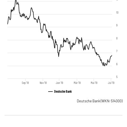
10
9
8
7
6
5
Sep '18
Nov '18
Jan '19
Mär '19
Mai '19
Jul '19
Deutsche Bank
Deutsche Bank
(WKN: 514000)