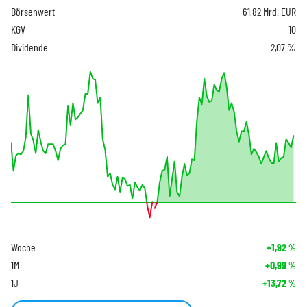
Börsenwert
61,82 Mrd. EUR
KGV
10
Dividende
2,07 %
Woche
+1,92
%
1M
+0,99
%
1J
+13,72
%