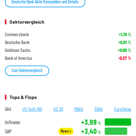
Deutsche Bank Aktie Kennzahlen und Details
Sektorvergleich
Commerzbank
+1,19
%
Deutsche Bank
+0,81
%
Goldman Sachs
+0,09
%
Bank of America
-0,27
%
Zum Sektorvergleich
Tops & Flops
DAX
US Tech 100
US 30
MDAX
SDAX
EuroStoxx
+3,99
Infineon
%
+3,40
SAP
News
%