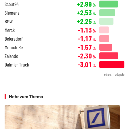
+2,99
Scout24
%
+2,53
Siemens
%
+2,25
BMW
%
-1,13
Merck
%
-1,17
Beiersdorf
%
-1,57
Munich Re
%
-2,30
Zalando
%
-3,01
Daimler Truck
%
Börse: Tradegate
Mehr zum Thema