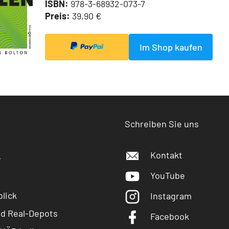
ISBN:
978-3-68932-073-7
Preis:
39,90 €
Im Shop kaufen
Schreiben Sie uns
Kontakt
r
YouTube
lick
Instagram
nd Real-Depots
Facebook