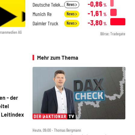
-0,86
Deutsche Telekom
News
%
-1,61
Munich Re
News
%
-3,80
Daimler Truck
News
%
örsenmedien AG
Börse: Tradegate
Mehr zum Thema
en - der
itel
 Leitindex
Heute, 09:00 ‧ Thomas Bergmann