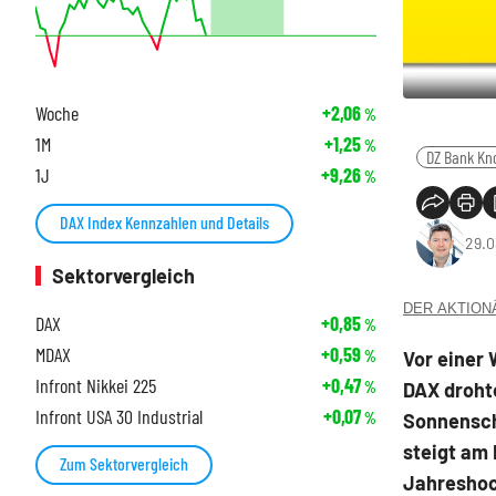
Woche
+2,06
%
1M
+1,25
%
DZ Bank Kn
1J
+9,26
%
DAX Index Kennzahlen und Details
29.0
Sektorvergleich
DER AKTIONÄR
DAX
+0,85
%
MDAX
+0,59
Vor einer
%
Infront Nikkei 225
+0,47
DAX drohte
%
Infront USA 30 Industrial
+0,07
Sonnensch
%
steigt am 
Zum Sektorvergleich
Jahreshoc