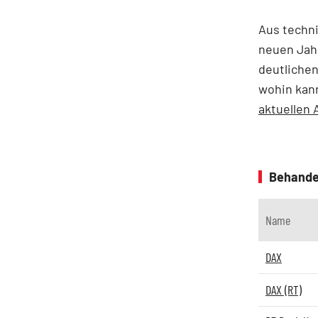
Aus techni
neuen Jah
deutlichen
wohin kan
aktuellen
Behande
Name
DAX
DAX (RT)