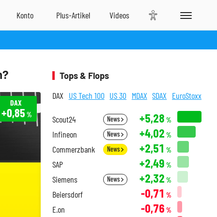
h?
Tops & Flops
DAX
US Tech 100
US 30
MDAX
SDAX
EuroStoxx
DAX
+0,85
%
+5,28
Scout24
News
%
+4,02
Infineon
News
%
+2,51
Commerzbank
News
%
+2,49
SAP
%
+2,32
Siemens
News
%
-0,71
Beiersdorf
%
-0,76
E.on
%