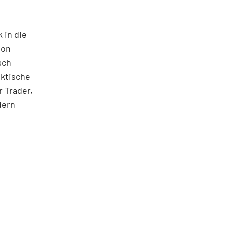
 in die
ton
sch
aktische
 Trader,
dern