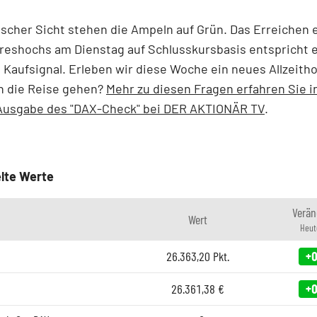
scher Sicht stehen die Ampeln auf Grün. Das Erreichen 
reshochs am Dienstag auf Schlusskursbasis entspricht 
 Kaufsignal. Erleben wir diese Woche ein neues Allzeith
n die Reise gehen?
Mehr zu diesen Fragen erfahren Sie i
 Ausgabe des "DAX-Check" bei DER AKTIONÄR TV
.
lte Werte
Verän
Wert
Heut
26.363,20
Pkt.
+0
26.361,38
€
+0