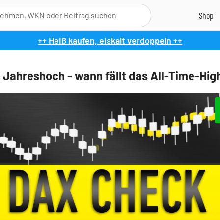
++ Heiß kaufen, eiskalt verdoppeln ++
 Jahreshoch - wann fällt das All-Time-Hig