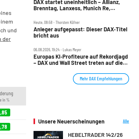
DAX startet uneinheitlich – Allianz,
Brenntag, Lanxess, Munich Re,
eines
Porsche SE, SUSS MicroTec im Check
einem
Heute, 08:58 ‧ Thorsten Küfner
Anleger aufgepasst: Dieser DAX‑Titel
och und
bricht aus
n der
06.08.2026, 19:24 ‧ Lukas Meyer
Europas KI‑Profiteure auf Rekordjagd
– DAX und Wall Street treten auf die
Bremse
Mehr DAX Empfehlungen
derung
e in %
,85
Unsere Neuerscheinungen
Alle
,78
Neuerscheinungen
HEBELTRADER 142/26