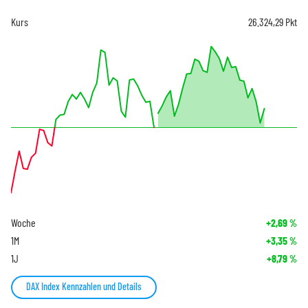
Kurs
26.324,29
Pkt
Woche
+2,69
%
1M
+3,35
%
1J
+8,79
%
DAX Index Kennzahlen und Details