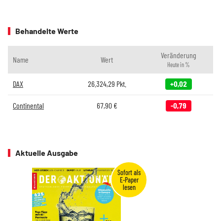
Behandelte Werte
Veränderung
Name
Wert
Heute in %
DAX
26.324,29
Pkt.
+0,02
Continental
67,90
€
-0,79
Aktuelle Ausgabe