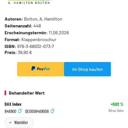
Autoren:
Bolton, A. Hamilton
Seitenanzahl:
448
Erscheinungstermin:
11.06.2026
Format:
Klappenbroschur
ISBN:
978-3-68932-073-7
Preis:
39,90 €
Im Shop kaufen
Behandelter Wert
DAX Index
+0,02
%
846900
DE0008469008
Börse:
Xetra
Watchlist