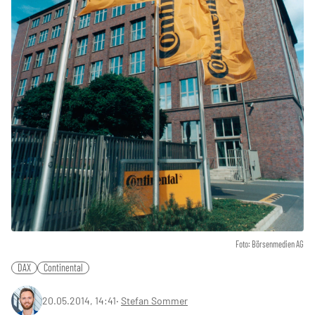
Foto: Börsenmedien AG
DAX
Continental
20.05.2014, 14:41
‧
Stefan Sommer