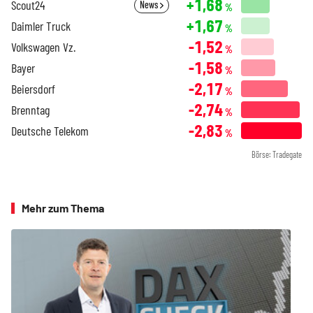
+1,68
Scout24
News
%
+1,67
Daimler Truck
%
-1,52
Volkswagen Vz.
%
-1,58
Bayer
%
-2,17
Beiersdorf
%
-2,74
Brenntag
%
-2,83
Deutsche Telekom
%
Börse: Tradegate
Mehr zum Thema