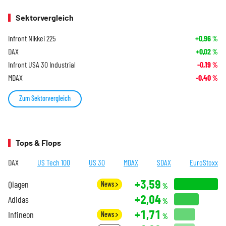
Sektorvergleich
Infront Nikkei 225
+0,96
%
DAX
+0,02
%
Infront USA 30 Industrial
-0,19
%
MDAX
-0,40
%
Zum Sektorvergleich
Tops & Flops
DAX
US Tech 100
US 30
MDAX
SDAX
EuroStoxx
+3,59
Qiagen
News
%
+2,04
Adidas
%
+1,71
Infineon
News
%