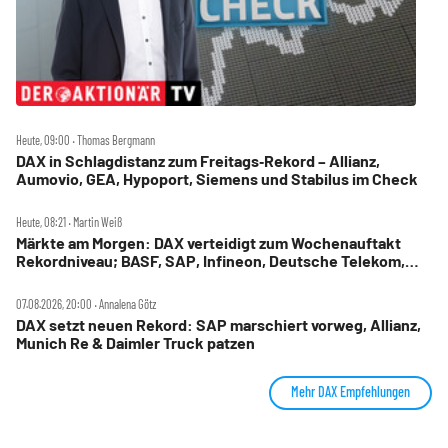
Heute, 09:00 ‧ Thomas Bergmann
DAX in Schlagdistanz zum Freitags‑Rekord – Allianz,
Aumovio, GEA, Hypoport, Siemens und Stabilus im Check
Heute, 08:21 ‧ Martin Weiß
Märkte am Morgen: DAX verteidigt zum Wochenauftakt
Rekordniveau; BASF, SAP, Infineon, Deutsche Telekom,
Hensoldt, Suss Microtec im Fokus
07.08.2026, 20:00 ‧ Annalena Götz
DAX setzt neuen Rekord: SAP marschiert vorweg, Allianz,
Munich Re & Daimler Truck patzen
Mehr DAX Empfehlungen