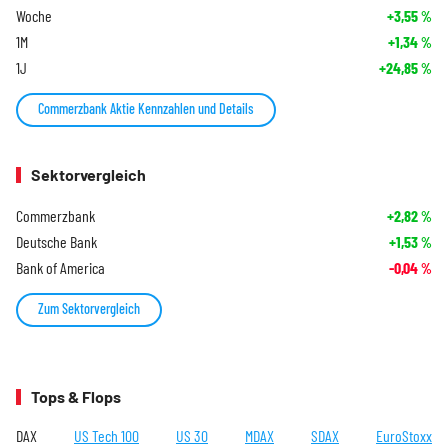
Woche
+3,55
%
1M
+1,34
%
1J
+24,85
%
Commerzbank Aktie Kennzahlen und Details
Sektorvergleich
Commerzbank
+2,82
%
Deutsche Bank
+1,53
%
Bank of America
-0,04
%
Zum Sektorvergleich
Tops & Flops
DAX
US Tech 100
US 30
MDAX
SDAX
EuroStoxx