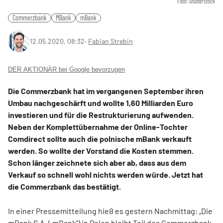
Foto: Shutterstock
Commerzbank
MBank
mBank
12.05.2020, 08:32
‧
Fabian Strebin
DER AKTIONÄR bei Google bevorzugen
Die Commerzbank hat im vergangenen September ihren
Umbau nachgeschärft und wollte 1,60 Milliarden Euro
investieren und für die Restrukturierung aufwenden.
Neben der Komplettübernahme der Online-Tochter
Comdirect sollte auch die polnische mBank verkauft
werden. So wollte der Vorstand die Kosten stemmen.
Schon länger zeichnete sich aber ab, dass aus dem
Verkauf so schnell wohl nichts werden würde. Jetzt hat
die Commerzbank das bestätigt.
In einer Pressemitteilung hieß es gestern Nachmittag: „Die
mBank S.A. („mBank“) in Polen bleibt Teil des Commerzbank-