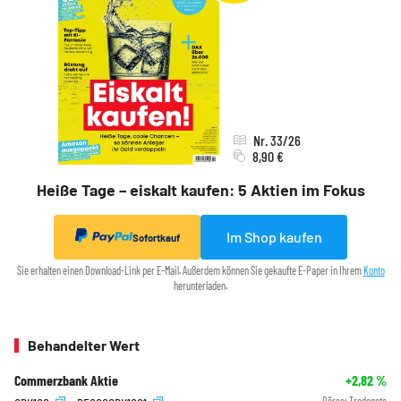
Nr. 33/26
8,90 €
Heiße Tage – eiskalt kaufen: 5 Aktien im Fokus
Im Shop kaufen
Sofortkauf
Sie erhalten einen Download-Link per E-Mail. Außerdem können Sie gekaufte E-Paper in Ihrem
Konto
herunterladen.
Behandelter Wert
Commerzbank Aktie
+2,82
%