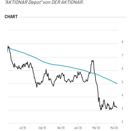
"AKTIONÄR Depot" von DER AKTIONÄR.
8
7
6
5
4
3
2
Jul '19
Sep '19
Nov '19
Jan '20
Mär '20
Mai '20