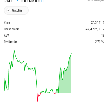
CBK100
DE000CBK1001
Börse:
Tradegate
Watchlist
Kurs
39,70
EUR
Börsenwert
43,21 Mrd. EUR
KGV
18
Dividende
2,79 %