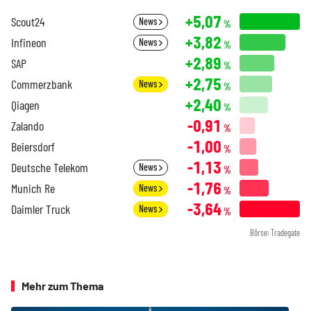
+5,07
Scout24
News
%
+3,82
Infineon
News
%
+2,89
SAP
%
+2,75
Commerzbank
News
%
+2,40
Qiagen
%
-0,91
Zalando
%
-1,00
Beiersdorf
%
-1,13
Deutsche Telekom
News
%
-1,76
Munich Re
News
%
-3,64
Daimler Truck
News
%
Börse: Tradegate
Mehr zum Thema