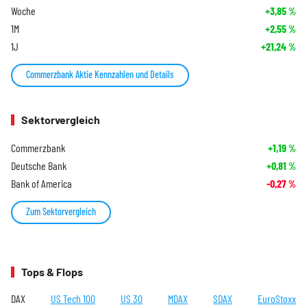
Woche
+3,85
%
1M
+2,55
%
1J
+21,24
%
Commerzbank Aktie Kennzahlen und Details
Sektorvergleich
Commerzbank
+1,19
%
Deutsche Bank
+0,81
%
Bank of America
-0,27
%
Zum Sektorvergleich
Tops & Flops
DAX
US Tech 100
US 30
MDAX
SDAX
EuroStoxx