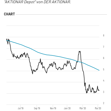
"AKTIONÄR Depot" von DER AKTIONÄR.
8
7
6
5
4
3
2
Jul '19
Sep '19
Nov '19
Jan '20
Mär '20
Mai '20