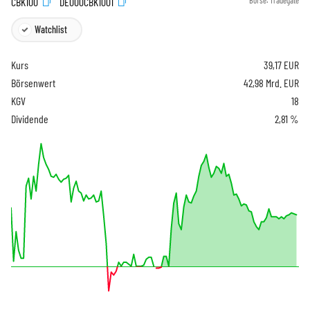
CBK100
DE000CBK1001
Börse:
Tradegate
Watchlist
Kurs
39,17
EUR
Börsenwert
42,98 Mrd. EUR
KGV
18
Dividende
2,81 %