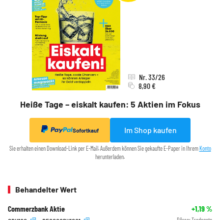
Nr. 33/26
8,90 €
Heiße Tage – eiskalt kaufen: 5 Aktien im Fokus
Im Shop kaufen
Sofortkauf
Sie erhalten einen Download-Link per E-Mail. Außerdem können Sie gekaufte E-Paper in Ihrem
Konto
herunterladen.
Behandelter Wert
Commerzbank Aktie
+1,19
%