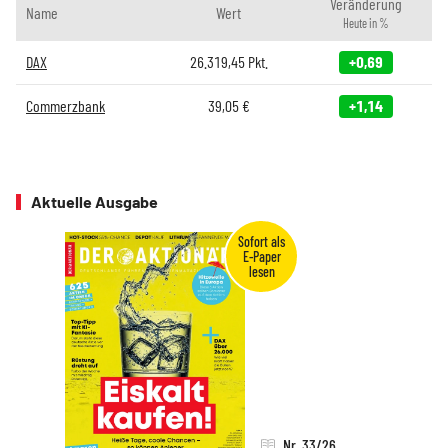
Veränderung
Name
Wert
Heute in %
DAX
26.319,45
Pkt.
+0,69
Commerzbank
39,05
€
+1,14
Aktuelle Ausgabe
Nr. 33/26