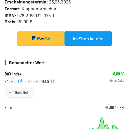
Erscheinungstermin:
25.06.2026
Format:
Klappenbroschur
ISBN:
978-3-68932-075-1
Preis:
39,90 €
Im Shop kaufen
Behandelter Wert
DAX Index
+0,69
%
846900
DE0008469008
Börse:
Xetra
Watchlist
Kurs
26.319,45
Pkt