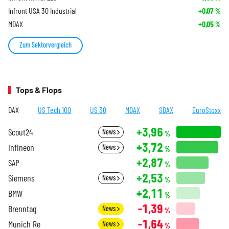
Infront USA 30 Industrial
+0,07
%
MDAX
+0,05
%
Zum Sektorvergleich
Tops & Flops
DAX
US Tech 100
US 30
MDAX
SDAX
EuroStoxx
+3,96
Scout24
News
%
+3,72
Infineon
News
%
+2,87
SAP
%
+2,53
Siemens
News
%
+2,11
BMW
%
-1,39
Brenntag
News
%
-1,64
Munich Re
News
%