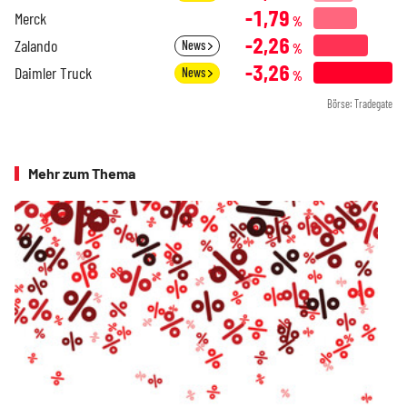
-1,79
Merck
%
-2,26
Zalando
News
%
-3,26
Daimler Truck
News
%
Börse: Tradegate
Mehr zum Thema