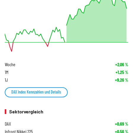
Woche
+2,06
%
1M
+1,25
%
1J
+9,26
%
DAX Index Kennzahlen und Details
Sektorvergleich
DAX
+0,69
%
Infront Nikkei 225
+0,56
%