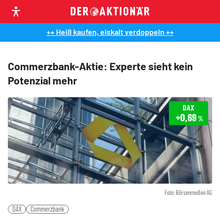
++ Heiß kaufen, eiskalt verdoppeln ++
Commerzbank-Aktie: Experte sieht kein
Potenzial mehr
DAX
+0,69
%
Foto: Börsenmedien AG
DAX
Commerzbank