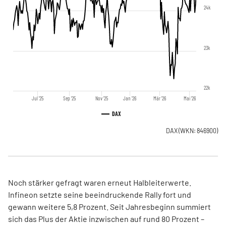
24k
23k
22k
Jul '25
Sep '25
Nov '25
Jan '26
Mär '26
Mai '26
DAX
DAX
(WKN: 846900)
Noch stärker gefragt waren erneut Halbleiterwerte.
Infineon setzte seine beeindruckende Rally fort und
gewann weitere 5,8 Prozent. Seit Jahresbeginn summiert
sich das Plus der Aktie inzwischen auf rund 80 Prozent –