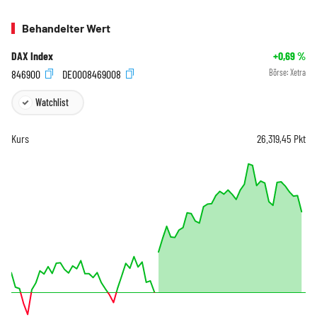
Behandelter Wert
DAX Index
+0,69
%
846900
DE0008469008
Börse:
Xetra
Watchlist
Kurs
26.319,45
Pkt