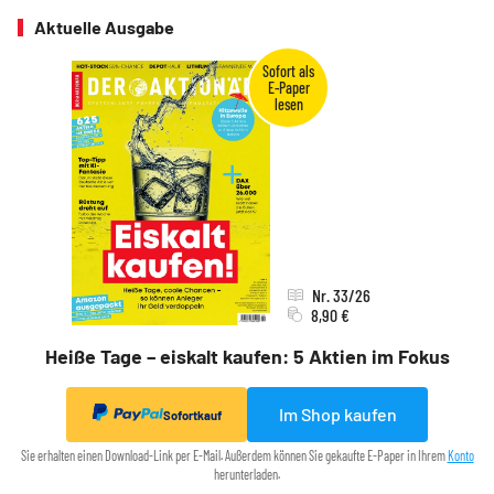
Aktuelle Ausgabe
Nr. 33/26
8,90 €
Heiße Tage – eiskalt kaufen: 5 Aktien im Fokus
Im Shop kaufen
Sofortkauf
Sie erhalten einen Download-Link per E-Mail. Außerdem können Sie gekaufte E-Paper in Ihrem
Konto
herunterladen.