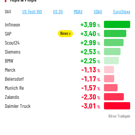
DAX
US Tech 100
US 30
MDAX
SDAX
EuroStoxx
+3,99
Infineon
%
+3,40
SAP
News
%
+2,99
Scout24
%
+2,53
Siemens
%
+2,25
BMW
%
-1,13
Merck
%
-1,17
Beiersdorf
%
-1,57
Munich Re
%
-2,30
Zalando
%
-3,01
Daimler Truck
%
Börse: Tradegate