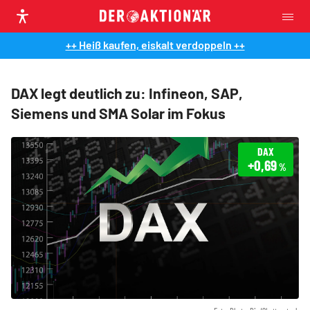
++ Heiß kaufen, eiskalt verdoppeln ++
DAX legt deutlich zu: Infineon, SAP,
Siemens und SMA Solar im Fokus
DAX
+0,69
%