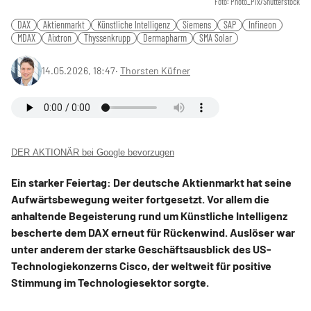
Foto: Photo_Pix/Shutterstock
DAX
Aktienmarkt
Künstliche Intelligenz
Siemens
SAP
Infineon
MDAX
Aixtron
Thyssenkrupp
Dermapharm
SMA Solar
14.05.2026, 18:47
‧
Thorsten Küfner
DER AKTIONÄR bei Google bevorzugen
Ein starker Feiertag: Der deutsche Aktienmarkt hat seine
Aufwärtsbewegung weiter fortgesetzt. Vor allem die
anhaltende Begeisterung rund um Künstliche Intelligenz
bescherte dem DAX erneut für Rückenwind. Auslöser war
unter anderem der starke Geschäftsausblick des US-
Technologiekonzerns Cisco, der weltweit für positive
Stimmung im Technologiesektor sorgte.