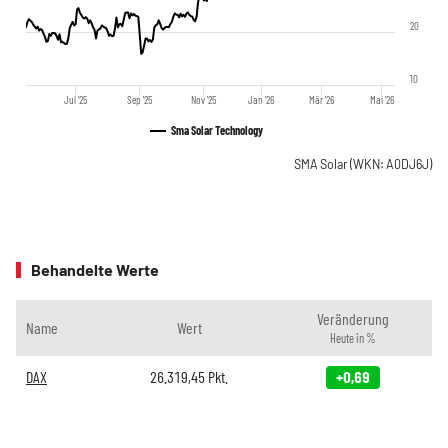
20
10
Jul '25
Sep '25
Nov '25
Jan '26
Mär '26
Mai '26
Sma Solar Technology
SMA Solar
(WKN: A0DJ6J)
Behandelte Werte
Veränderung
Name
Wert
Heute in %
DAX
26.319,45
Pkt.
+0,69