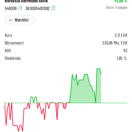
Borussia Dortmund Aktie
+1,30
%
549309
DE0005493092
Börse:
Tradegate
Watchlist
Kurs
3,11
EUR
Börsenwert
339,96 Mio. EUR
KGV
62
Dividende
1,95 %