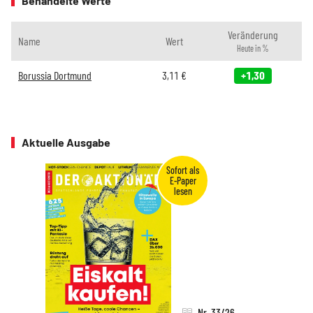
Behandelte Werte
Veränderung
Name
Wert
Heute in %
Borussia Dortmund
3,11
€
+1,30
Aktuelle Ausgabe
Nr. 33/26