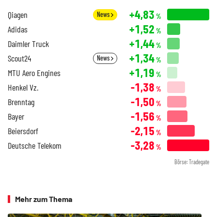
+4,83
Qiagen
News
%
+1,52
Adidas
%
+1,44
Daimler Truck
%
+1,34
Scout24
News
%
+1,19
MTU Aero Engines
%
-1,38
Henkel Vz.
%
-1,50
Brenntag
%
-1,56
Bayer
%
-2,15
Beiersdorf
%
-3,28
Deutsche Telekom
%
Börse: Tradegate
Mehr zum Thema