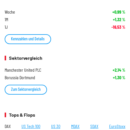
Woche
+0,99
%
1M
+1,32
%
1J
-16,53
%
Kennzahlen und Details
Sektorvergleich
Manchester United PLC
+2,14
%
Borussia Dortmund
+1,30
%
Zum Sektorvergleich
Tops & Flops
DAX
US Tech 100
US 30
MDAX
SDAX
EuroStoxx