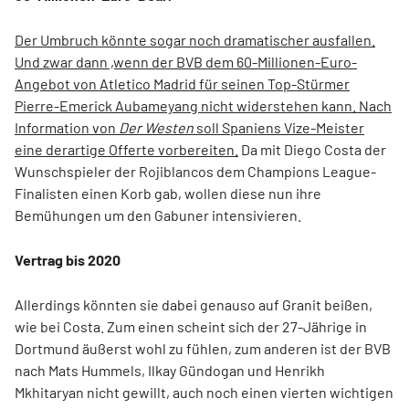
Der Umbruch könnte sogar noch dramatischer ausfallen.
Und zwar dann ,wenn der BVB dem 60-Millionen-Euro-
Angebot von Atletico Madrid für seinen Top-Stürmer
Pierre-Emerick Aubameyang nicht widerstehen kann. Nach
Information von
Der Westen
soll Spaniens Vize-Meister
eine derartige Offerte vorbereiten.
Da mit Diego Costa der
Wunschspieler der Rojiblancos dem Champions League-
Finalisten einen Korb gab, wollen diese nun ihre
Bemühungen um den Gabuner intensivieren.
Vertrag bis 2020
Allerdings könnten sie dabei genauso auf Granit beißen,
wie bei Costa. Zum einen scheint sich der 27-Jährige in
Dortmund äußerst wohl zu fühlen, zum anderen ist der BVB
nach Mats Hummels, Ilkay Gündogan und Henrikh
Mkhitaryan nicht gewillt, auch noch einen vierten wichtigen