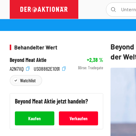
Beyond 
Behandelter Wert
der Welt
Beyond Meat Aktie
+2,38
%
Börse:
Tradegate
A2N7XQ
US08862E1091
Watchlist
Beyond Meat
Aktie jetzt handeln?
Kaufen
Verkaufen