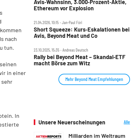
Avis‑Wahnsinn, 3.000‑Prozent‑Aktie,
Ethereum vor Explosion
is
d
21.04.2026, 10:15 ‧ Jan-Paul Fóri
Short Squeeze: Kurs‑Eskalationen bei
 bekommen
Avis, Beyond Meat und Co
ds nach
u tun.
23.10.2025, 15:35 ‧ Andreas Deutsch
Rally bei Beyond Meat – Skandal‑ETF
macht Börse zum Witz
 seinen
ir in einer
Mehr Beyond Meat Empfehlungen
e sehr
tein. In
Unsere Neuerscheinungen
Alle
estierte
Neuerscheinungen
Milliarden im Weltraum