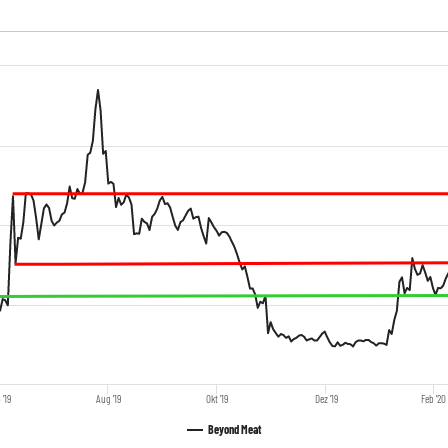
 '19
Aug '19
Okt '19
Dez '19
Feb '20
Beyond Meat