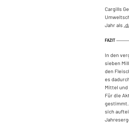
Cargills G
Umweltsch
Jahr als
„d
In den ver
sieben Mil
den Fleisc
es dadurch
Mittel und
Für die Ak
gestimmt. 
sich aufte
Jahreserge