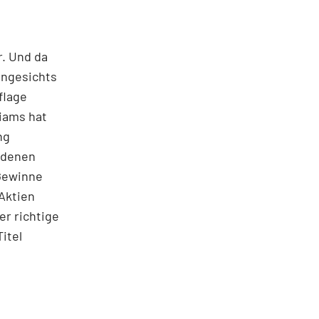
r. Und da
angesichts
flage
liams hat
ng
h denen
 Gewinne
Aktien
er richtige
itel