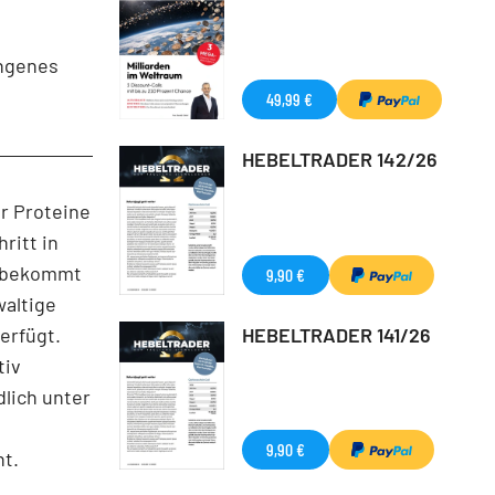
angenes
49,99 €
HEBELTRADER 142/26
er Proteine
ritt in
at bekommt
9,90 €
waltige
erfügt.
HEBELTRADER 141/26
tiv
dlich unter
9,90 €
ht.