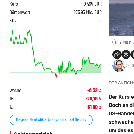
Kurs
0,465
EUR
Börsenwert
235,93 Mio. EUR
KGV
0
BEYOND ME
24.0
DER AKTIONÄR
Woche
-6,32
%
Der Kurs v
1M
-28,76
%
Doch an d
1J
-81,80
%
US-Handels
Beyond Meat Aktie Kennzahlen und Details
schwachen
um das es 