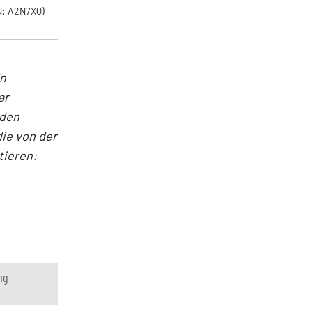
: A2N7XQ)
in
ar
nden
ie von der
tieren:
ng