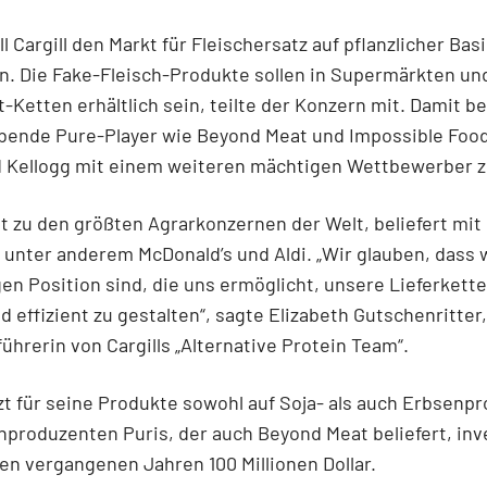
ll Cargill den Markt für Fleischersatz auf pflanzlicher Bas
. Die Fake-Fleisch-Produkte sollen in Supermärkten un
-Ketten erhältlich sein, teilte der Konzern mit. Damit
ebende Pure-Player wie Beyond Meat und Impossible Foo
d Kellogg mit einem weiteren mächtigen Wettbewerber z
hlt zu den größten Agrarkonzernen der Welt, beliefert mit
unter anderem McDonald’s und Aldi. „Wir glauben, dass w
gen Position sind, die uns ermöglicht, unsere Lieferkett
nd effizient zu gestalten“, sagte Elizabeth Gutschenritter,
ührerin von Cargills „Alternative Protein Team“.
tzt für seine Produkte sowohl auf Soja- als auch Erbsenpro
produzenten Puris, der auch Beyond Meat beliefert, inv
 den vergangenen Jahren 100 Millionen Dollar.