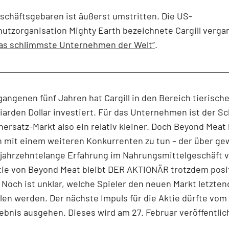
eschäftsgebaren ist äußerst umstritten. Die US-
utzorganisation Mighty Earth bezeichnete Cargill verg
as schlimmste Unternehmen der Welt“
.
gangenen fünf Jahren hat Cargill in den Bereich tierisch
liarden Dollar investiert. Für das Unternehmen ist der Sch
hersatz-Markt also ein relativ kleiner. Doch Beyond Me
 mit einem weiteren Konkurrenten zu tun – der über ge
 jahrzehntelange Erfahrung im Nahrungsmittelgeschäft v
tie von Beyond Meat bleibt DER AKTIONÄR trotzdem posi
Noch ist unklar, welche Spieler den neuen Markt letzten
ilen werden. Der nächste Impuls für die Aktie dürfte vom
bnis ausgehen. Dieses wird am 27. Februar veröffentlic