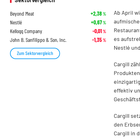
Sektorvergleich
Ab April wi
Beyond Meat
+2,38
%
aufmischen
Nestlé
+0,67
%
Restaurant
Kellogg Company
-0,01
%
es aufstr
John B. Sanfilippo & Son, Inc.
-1,35
%
Nestlé un
Zum Sektorvergleich
Cargill zä
Produkten 
einzigarti
effektiv u
Geschäftsf
Cargill se
den Erbsen
Cargill in