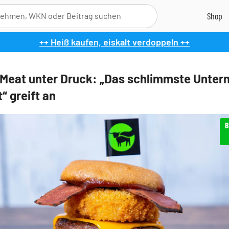
++ Heiß kaufen, eiskalt verdoppeln ++
Meat unter Druck: „Das schlimmste Unte
“ greift an
B