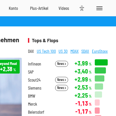
rnehmen
Tops & Flops
DAX
US Tech 100
US 30
MDAX
SDAX
EuroStoxx
+3,99
eyond Meat
Infineon
News
%
+2,38
+3,40
%
SAP
%
+2,99
Scout24
News
%
+2,53
Siemens
News
%
+2,25
BMW
%
-1,13
Merck
%
-1,17
Beiersdorf
%