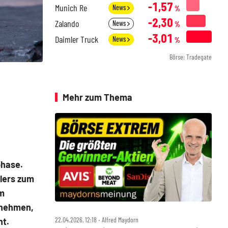
-1,57
Munich Re
News
%
-2,30
Zalando
News
%
-3,01
Daimler Truck
News
%
Börse: Tradegate
Mehr zum Thema
phase.
lers zum
em
rnehmen,
22.04.2026, 12:18 ‧ Alfred Maydorn
nt.